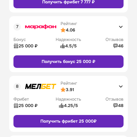
Получить фрибет 7 777 ₽
пользователей
Промокод
Бонусы
Коэффициенты
4/5
10
Линия в прематче
4/5
Рейтинг
Сайт
Приложение
Линия в лайве
4/5
4.06
Удобство платежей
4/5
Бонус
Надежность
Отзывов
Служба поддержки
4/5
25 000 ₽
4.5/5
46
Бонусы и акции
5/5
Рейтинг 
5/5
Получить бонус 25 000 ₽
пользователей
Бонусы
17
Коэффициенты
4/5
Сайт
Приложение
Линия в прематче
4/5
Рейтинг
Линия в лайве
4/5
3.91
Удобство платежей
4/5
Фрибет
Надежность
Отзывов
Служба поддержки
4/5
25 000 ₽
4.25/5
48
Бонусы и акции
4/5
Рейтинг 
5/5
Получить фрибет 25 000₽
пользователей
Промокод
Бонусы
Коэффициенты
4/5
15