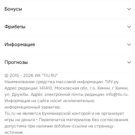
Пари
Бонусы
БетБум
Pari
Фрибеты
Леон
BetBoom
Лига Ставок
Пари
Информация
Leon
Мелбет
БетБум
Winline
Политика конфиденциальности
Прогнозы
Бетсити
Леон
Fonbet
Политика cookies
Марафон
© 2015 - 2026 ИА "TIU.RU"
Винлайн
Прогнозы на спорт
Марафон
Пользовательское соглашение
Наименование средства массовой информации: ТИУ.ру.
Фонбет
Фонбет
Футбол
Адрес редакции: 141410, Московская обл, г.о. Химки, г Химки,
Betcity
Согласие на обработку персональных данных
ул. Дружбы. Адрес электронной почты редакции: info@tiu.ru.
Винлайн
Марафон
Хоккей
Информация на сайте носит исключительно
Melbet
Контакты
информационный характер.
Бетсити
Баскетбол
Tiu.ru не является букмекерской конторой и не организует
Лига Ставок
Вакансии
игры на деньги • Перепечатка материалов без согласования
Мелбет
Теннис
допустима при наличии dofollow-ссылки на страницу-
Olimpbet
Блог
источник
Лига ставок
Настольный теннис