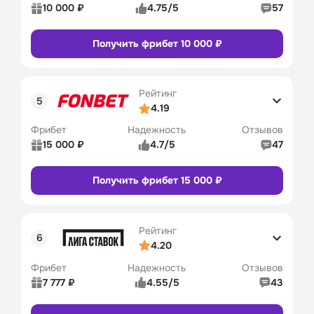
10 000 ₽
4.75/5
57
Чемпионат мира
Бонусы и акции
4/5
Суперлига России
Рейтинг 
5/5
Чемпионат Европы
Получить фрибет 10 000 ₽
пользователей
Промокод
Бонусы
Киберспорт
Коэффициенты
4/5
34
IEM Cologne
Линия в прематче
4/5
The International
Рейтинг
Линия в лайве
Сайт
Приложение
4/5
Esports World Cup Counter Strike
4.19
Удобство платежей
4/5
Фрибет
Надежность
Отзывов
Служба поддержки
4/5
15 000 ₽
4.7/5
47
Бонусы и акции
5/5
Рейтинг 
5/5
Получить фрибет 15 000 ₽
пользователей
Промокод
Бонусы
Коэффициенты
4/5
10
Линия в прематче
4/5
Рейтинг
Линия в лайве
Сайт
Приложение
4/5
4.20
Удобство платежей
4/5
Фрибет
Надежность
Отзывов
Служба поддержки
5/5
7 777 ₽
4.55/5
43
Бонусы и акции
4/5
Рейтинг 
5/5