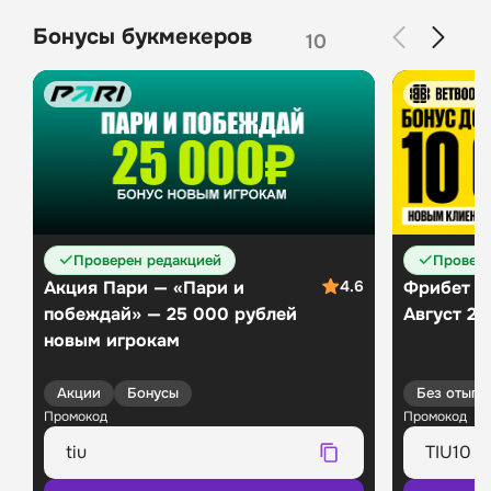
Служба поддержки
4/5
Бонусы букмекеров
10
Бонусы и акции
4/5
Промокод
Бонусы
13
Сайт
Приложение
Проверен редакцией
Провере
Акция Пари — «Пари и
4.6
Фрибет Б
побеждай» — 25 000 рублей
Август 20
новым игрокам
Акции
Бонусы
Без отыгр
Промокод
Промокод