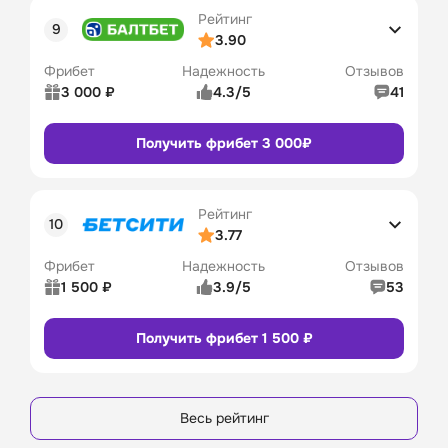
Линия в прематче
4/5
Рейтинг
Линия в лайве
Сайт
Приложение
3/5
3.90
Удобство платежей
4/5
Фрибет
Надежность
Отзывов
Служба поддержки
4/5
3 000 ₽
4.3/5
41
Бонусы и акции
4/5
Рейтинг 
5/5
Получить фрибет 3 000₽
пользователей
Промокод
Бонусы
Коэффициенты
4/5
16
Линия в прематче
4/5
Рейтинг
Линия в лайве
Сайт
Приложение
3/5
3.77
Удобство платежей
4/5
Фрибет
Надежность
Отзывов
Служба поддержки
4/5
1 500 ₽
3.9/5
53
Бонусы и акции
4/5
Рейтинг 
5/5
Получить фрибет 1 500 ₽
пользователей
Промокод
Бонусы
Коэффициенты
3/5
8
Линия в прематче
3/5
Линия в лайве
Сайт
Приложение
4/5
Весь рейтинг
Удобство платежей
4/5