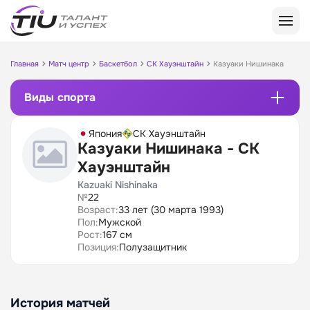
Главная
Матч центр
Баскетбол
СК Хауэнштайн
Казуаки Нишинака
Популярные БК
Виды спорта
Пари
По букмекеру
БетБум
Леон
Pari
Япония
СК Хауэнштайн
Приложения для Android
Винлайн
BetBoom
Казуаки Нишинака - СК
Фонбет
Leon
Пари
Хауэнштайн
Виды спорта
Марафон
Winline
БетБум
Kazuaki Nishinaka
Бетсити
Fonbet
Леон
Баскетбол
№
22
Статьи о БК
Мелбет
Лига Ставок
Винлайн
Киберспорт
Возраст:
33 лет (30 марта 1993)
Пол:
Мужской
Winline
Лига Ставок
Марафон
Фонбет
Теннис
Рост:
167 см
База знаний
По видам спорта
Олимпбет
Бет-М
Марафон
Хоккей
Позиция:
Полузащитник
Виды ставок
Тенниси
Baltbet
Бетсити
Футбол
Футбол
Футбол
По видам спорта
Основы ставок
Балтбет
Melbet
Мелбет
Хоккей
Евролига
Сервисы
Бет-М
Olimpbet
Лига Ставок
Баскетбол
Футбол
История матчей
Виды спорта
Кубок России
Беттери
Tennisi
Олимпбет
Теннис
Хоккей