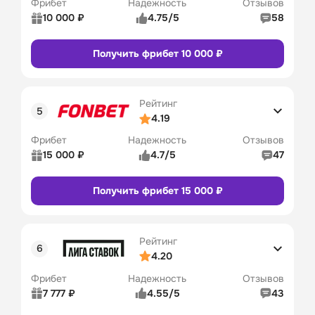
Фрибет
Надежность
Отзывов
Служба поддержки
5/5
Чемпионат мира
10 000 ₽
4.75/5
58
Суперлига России
Бонусы и акции
4/5
Рейтинг 
Чемпионат Европы
5/5
Получить фрибет 10 000 ₽
пользователей
Промокод
Бонусы
Киберспорт
Коэффициенты
4/5
IEM Cologne
34
Линия в прематче
4/5
The International
Рейтинг
Esports World Cup Counter Strike
Линия в лайве
Сайт
Приложение
4/5
4.19
Удобство платежей
4/5
Фрибет
Надежность
Отзывов
Служба поддержки
4/5
15 000 ₽
4.7/5
47
Бонусы и акции
5/5
Рейтинг 
5/5
Получить фрибет 15 000 ₽
пользователей
Промокод
Бонусы
Коэффициенты
4/5
10
Линия в прематче
4/5
Рейтинг
Линия в лайве
Сайт
Приложение
4/5
4.20
Удобство платежей
4/5
Фрибет
Надежность
Отзывов
Служба поддержки
5/5
7 777 ₽
4.55/5
43
Бонусы и акции
4/5
Рейтинг 