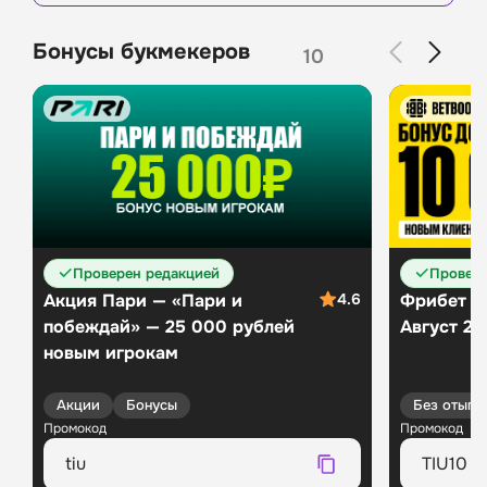
Удобство платежей
4/5
Служба поддержки
4/5
Бонусы букмекеров
10
Бонусы и акции
4/5
Промокод
Бонусы
13
Сайт
Приложение
Проверен редакцией
Провере
Акция Пари — «Пари и
4.6
Фрибет Б
побеждай» — 25 000 рублей
Август 20
новым игрокам
Акции
Бонусы
Без отыгр
Промокод
Промокод