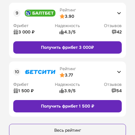
Линия в прематче
4/5
Рейтинг
Линия в лайве
Сайт
Приложение
3/5
3.90
Удобство платежей
4/5
Фрибет
Надежность
Отзывов
Служба поддержки
4/5
3 000 ₽
4.3/5
42
Бонусы и акции
4/5
Рейтинг 
5/5
Получить фрибет 3 000₽
пользователей
Промокод
Бонусы
Коэффициенты
4/5
16
Линия в прематче
4/5
Рейтинг
Линия в лайве
Сайт
Приложение
3/5
3.77
Удобство платежей
4/5
Фрибет
Надежность
Отзывов
Служба поддержки
4/5
1 500 ₽
3.9/5
54
Бонусы и акции
4/5
Рейтинг 
5/5
Получить фрибет 1 500 ₽
пользователей
Промокод
Бонусы
Коэффициенты
3/5
8
Линия в прематче
3/5
Линия в лайве
Сайт
Приложение
4/5
Весь рейтинг