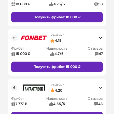
Служба поддержки
5/5
Чемпионат мира
10 000 ₽
4.75/5
58
Бонусы и акции
4/5
Суперлига России
Рейтинг 
5/5
Чемпионат Европы
Получить фрибет 10 000 ₽
пользователей
Промокод
Бонусы
Киберспорт
Коэффициенты
4/5
34
IEM Cologne
Линия в прематче
4/5
The International
Рейтинг
Линия в лайве
Сайт
Приложение
4/5
Esports World Cup Counter Strike
4.19
Удобство платежей
4/5
Фрибет
Надежность
Отзывов
Служба поддержки
4/5
15 000 ₽
4.7/5
47
Бонусы и акции
5/5
Рейтинг 
5/5
Получить фрибет 15 000 ₽
пользователей
Промокод
Бонусы
Коэффициенты
4/5
10
Линия в прематче
4/5
Рейтинг
Линия в лайве
Сайт
Приложение
4/5
4.20
Удобство платежей
4/5
Фрибет
Надежность
Отзывов
Служба поддержки
5/5
7 777 ₽
4.55/5
43
Бонусы и акции
4/5
Рейтинг 