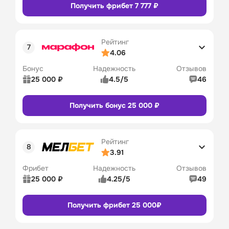
5/5
Получить фрибет 7 777 ₽
пользователей
Промокод
Бонусы
Коэффициенты
4/5
10
Линия в прематче
4/5
Рейтинг
Сайт
Приложение
Линия в лайве
4/5
4.06
Удобство платежей
4/5
Бонус
Надежность
Отзывов
Служба поддержки
4/5
25 000 ₽
4.5/5
46
Бонусы и акции
5/5
Рейтинг 
5/5
Получить бонус 25 000 ₽
пользователей
Бонусы
17
Коэффициенты
4/5
Сайт
Приложение
Линия в прематче
4/5
Рейтинг
Линия в лайве
4/5
3.91
Удобство платежей
4/5
Фрибет
Надежность
Отзывов
Служба поддержки
4/5
25 000 ₽
4.25/5
49
Бонусы и акции
4/5
Рейтинг 
5/5
Получить фрибет 25 000₽
пользователей
Промокод
Бонусы
Коэффициенты
4/5
15