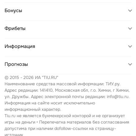
Пари
Бонусы
БетБум
Pari
Фрибеты
Леон
BetBoom
Лига Ставок
Пари
Информация
Leon
Мелбет
БетБум
Winline
Политика конфиденциальности
Прогнозы
Бетсити
Леон
Fonbet
Политика cookies
Марафон
© 2015 - 2026 ИА "TIU.RU"
Винлайн
Прогнозы на спорт
Марафон
Пользовательское соглашение
Наименование средства массовой информации: ТИУ.ру.
Фонбет
Фонбет
Футбол
Адрес редакции: 141410, Московская обл, г.о. Химки, г Химки,
Betcity
Согласие на обработку персональных данных
ул. Дружбы. Адрес электронной почты редакции: info@tiu.ru.
Винлайн
Марафон
Хоккей
Информация на сайте носит исключительно
Melbet
Контакты
информационный характер.
Бетсити
Баскетбол
Tiu.ru не является букмекерской конторой и не организует
Лига Ставок
Вакансии
игры на деньги • Перепечатка материалов без согласования
Мелбет
Теннис
допустима при наличии dofollow-ссылки на страницу-
Olimpbet
Блог
источник