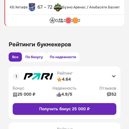
Лига Чемпионов
Зенит
Betcity
Тенниси
Теннис
Настольный теннис
Баскетбол
67 – 72
КБ Хетафе
Буэно Аренас / Альбасете Баскет
Лига Европы
Спортбет
Bettery
Балтбет
Футбол
Волейбол
Теннис
24bet
Zenit
Беттери
Киберспорт
Настольный теннис
0
0
0
0
Рейтинги
Футбол
Спортбет
Зенит
Волейбол
Прочие категории
Лучшие букмекеры
РПЛ
24bet
Киберспорт
Приложения для iOS
Футбол
Легальные букмекерские конторы
Фрибеты
Лига чемпионов
Рейтинги букмекеров
Российские букмекеры
Фрибеты без депозита
АПЛ
РПЛ
Leon
БК с мобильным приложением
Фрибет без отыгрыша
Серия А
Лига чемпионов
Zenit
Надежные букмекеры
Промокод без отыгрыша
Ла Лига
АПЛ
Лига Ставок
Все
По бонусу
По надежности
БК с гостевым демосчетом
Бонус за регистрацию без отыгрыша
Бундеслига
Серия А
Марафон
БК с большими коэффициентами
Фрибеты сегодня
Лига Европы
Ла Лига
Melbet
Рейтинг
БК с минимальными депозитами
Лучшие фрибеты
Лига конференций
Бундеслига
Pari
4.64
Букмекеры для ставок на американский футбол
Фрибет новым игрокам
Лига наций
Лига Европы
Tennisi
Бонус
Надежность
Отзывов
Букмекеры для ставок на бейсбол
Новые БК с фрибетом
Суперкубок УЕФА
Лига конференций
Fonbet
25 000 ₽
4.9/5
52
Хоккей
Хоккей
Букмекеры для ставок на гольф
Фрибет 3000
Betcity
Рейтинг 
Букмекеры для ставок на автогонки
Акции букмекерских контор при регистрации
КХЛ
КХЛ
BetBoom
5/5
Получить бонус 25 000 ₽
пользователей
Букмекеры для ставок на чемпионаты мира и Европы
Промокоды букмекеров
НХЛ
НХЛ
Bettery
Букмекеры для ставок на дартс
Бездепозитные бонусы за регистрацию
АХЛ
АХЛ
Olimpbet
Коэффициенты
5/5
Баскетбол
Баскетбол
Букмекеры для ставок на скачки
Бездепозитные бонусы букмекеров
Winline
Линия в прематче
4/5