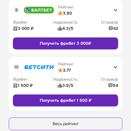
Линия в прематче
4/5
Рейтинг
Линия в лайве
Сайт
Приложение
3/5
3.90
Удобство платежей
4/5
Фрибет
Надежность
Отзывов
Служба поддержки
4/5
3 000 ₽
4.3/5
42
Бонусы и акции
4/5
Рейтинг 
5/5
Получить фрибет 3 000₽
пользователей
Промокод
Бонусы
Коэффициенты
4/5
16
Линия в прематче
4/5
Рейтинг
Линия в лайве
Сайт
Приложение
3/5
3.77
Удобство платежей
4/5
Фрибет
Надежность
Отзывов
Служба поддержки
4/5
1 500 ₽
3.9/5
54
Бонусы и акции
4/5
Рейтинг 
5/5
Получить фрибет 1 500 ₽
пользователей
Промокод
Бонусы
Коэффициенты
3/5
8
Линия в прематче
3/5
Линия в лайве
Сайт
Приложение
4/5
Весь рейтинг
Удобство платежей
4/5