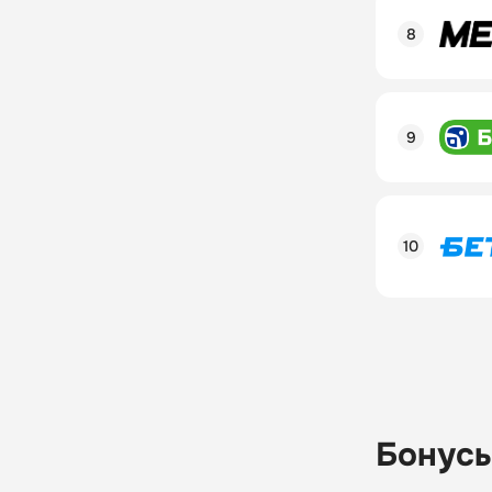
Бонусы и ак
Рейтинг пол
Промокод
Линия в лай
Бонусы и ак
Рейтинг пол
Промокод
Линия в лай
Бонусы и ак
Промокод
Рейтинг пол
Линия в лай
Бонусы и ак
Промокод
Бонусы