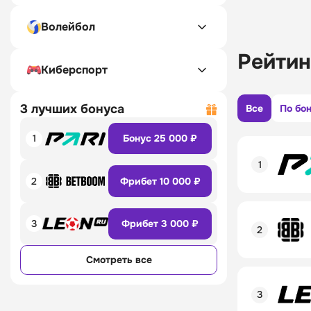
Волейбол
Рейтин
Киберспорт
3 лучших бонуса
Все
По бо
1
Бонус 25 000 ₽
2
Фрибет 10 000 ₽
Рейтинг пол
Линия в лай
3
Фрибет 3 000 ₽
Бонусы и ак
Рейтинг пол
Промокод
Смотреть все
Линия в лай
Бонусы и ак