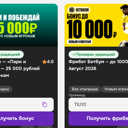
 редакцией
Проверен редакцией
 — «Пари и
4.6
Фрибет Бетбум – до 100
 — 25 000 рублей
Август 2026
окам
нусы
Без отыгрыша
Новым игро
Промокод
лучить бонус
Получить фрибе