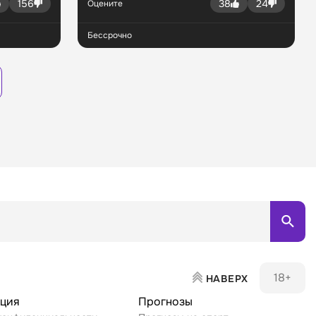
156
38
24
Оцените
Бессрочно
18+
НАВЕРХ
ция
Прогнозы