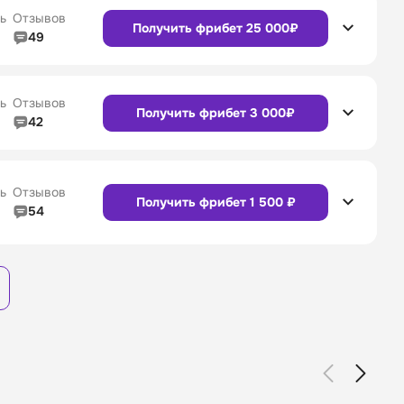
ь
Отзывов
Получить фрибет 25 000₽
49
4/5
Линия в прематче
4/5
4/5
Служба поддержки
4/5
Сайт
Приложение
ь
Отзывов
Получить фрибет 3 000₽
42
4/5
Линия в прематче
4/5
4/5
Служба поддержки
4/5
Сайт
Приложение
ь
Отзывов
Получить фрибет 1 500 ₽
54
3/5
Линия в прематче
3/5
Сайт
Приложение
4/5
Служба поддержки
4/5
Сайт
Приложение