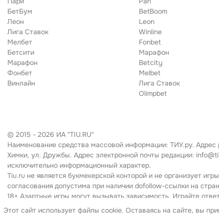
Пари
Pari
БетБум
BetBoom
Леон
Leon
Лига Ставок
Winline
Мелбет
Fonbet
Бетсити
Марафон
Марафон
Betcity
Фонбет
Melbet
Винлайн
Лига Ставок
Olimpbet
© 2015 - 2026 ИА "TIU.RU"
Наименование средства массовой информации: ТИУ.ру. Адрес ред
Химки, ул. Дружбы. Адрес электронной почты редакции: info@ti
исключительно информационный характер.
Tiu.ru не является букмекерской конторой и не организует игр
согласования допустима при наличии dofollow-ссылки на стра
18+ Азартные игры могут вызывать зависимость. Играйте отве
Этот сайт использует файлы cookie. Оставаясь на сайте, вы п