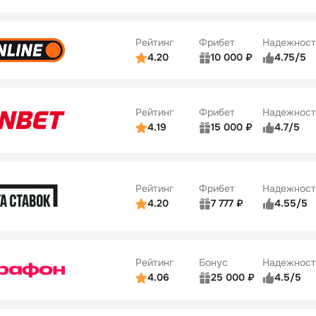
ьзователей
5/5
Коэффициенты
Бонусы
ве
3/5
Удобство платежей
42
Рейтинг
Фрибет
Надежност
ции
4/5
4.20
10 000 ₽
4.75/5
ьзователей
5/5
Коэффициенты
Бонусы
ве
4/5
Удобство платежей
34
Рейтинг
Фрибет
Надежност
ции
5/5
4.19
15 000 ₽
4.7/5
Бонусы
ьзователей
5/5
Коэффициенты
10
ве
4/5
Удобство платежей
Рейтинг
Фрибет
Надежност
ции
4/5
4.20
7 777 ₽
4.55/5
Бонусы
ьзователей
5/5
Коэффициенты
10
ве
4/5
Удобство платежей
Рейтинг
Бонус
Надежност
ции
5/5
4.06
25 000 ₽
4.5/5
ьзователей
5/5
Коэффициенты
ве
4/5
Удобство платежей