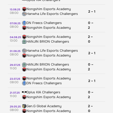
Nongshim Esports Academy
13.08.25
2 – 1
08:00
Hanwha Life Esports Challengers
DN Freecs Challengers
0 –
07.08.25
08:00
Nongshim Esports Academy
2
Nongshim Esports Academy
2 –
04.08.25
13:00
HANJIN BRION Challengers
0
Hanwha Life Esports Challengers
01.08.25
2 – 1
08:00
Nongshim Esports Academy
HANJIN BRION Challengers
0 –
29.07.25
11:00
Nongshim Esports Academy
2
Nongshim Esports Academy
23.07.25
2 – 1
08:00
DN Freecs Challengers
Dplus KIA Challengers
0 –
21.07.25
11:00
Nongshim Esports Academy
2
Gen.G Global Academy
2 –
29.05.25
08:00
Nongshim Esports Academy
0