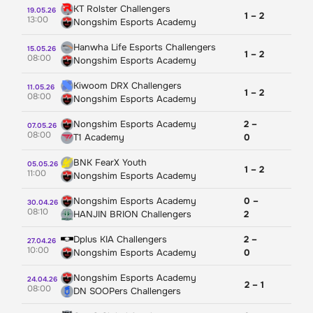
KT Rolster Challengers
Чемпионат мира
19.05.26
1 – 2
13:00
Nongshim Esports Academy
Суперлига России
Чемпионат Европы
Hanwha Life Esports Challengers
15.05.26
1 – 2
Киберспорт
08:00
Nongshim Esports Academy
IEM Cologne
Kiwoom DRX Challengers
11.05.26
The International
1 – 2
08:00
Nongshim Esports Academy
Esports World Cup Counter Strike
Nongshim Esports Academy
2 –
07.05.26
08:00
T1 Academy
0
BNK FearX Youth
05.05.26
1 – 2
11:00
Nongshim Esports Academy
Nongshim Esports Academy
0 –
30.04.26
08:10
HANJIN BRION Challengers
2
Dplus KIA Challengers
2 –
27.04.26
10:00
Nongshim Esports Academy
0
Nongshim Esports Academy
24.04.26
2 – 1
08:00
DN SOOPers Challengers