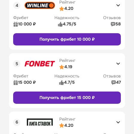
Рейтинг
Линия в лайве
Сайт
Приложение
3/5
4.20
Удобство платежей
4/5
Фрибет
Надежность
Отзывов
Служба поддержки
5/5
10 000 ₽
4.75/5
58
Бонусы и акции
4/5
Рейтинг 
5/5
Получить фрибет 10 000 ₽
пользователей
Промокод
Бонусы
Коэффициенты
4/5
34
Линия в прематче
4/5
Рейтинг
Линия в лайве
Сайт
Приложение
4/5
4.19
Удобство платежей
4/5
Фрибет
Надежность
Отзывов
Служба поддержки
4/5
15 000 ₽
4.7/5
47
Бонусы и акции
5/5
Рейтинг 
5/5
Получить фрибет 15 000 ₽
пользователей
Промокод
Бонусы
Коэффициенты
4/5
10
Линия в прематче
4/5
Рейтинг
Линия в лайве
Сайт
Приложение
4/5
4.20
Удобство платежей
4/5