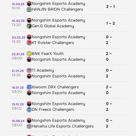
Nongshim Esports Academy
31.03.25
2 – 1
10:10
HANJIN BRION Challengers
Nongshim Esports Academy
10.02.25
1 – 2
13:30
Gen.G Global Academy
Nongshim Esports Academy
0 –
03.02.25
13:30
KT Rolster Challengers
2
BNK FearX Youth
2 –
23.01.25
08:00
Nongshim Esports Academy
0
T1 Academy
0 –
21.01.25
13:30
Nongshim Esports Academy
2
Kiwoom DRX Challengers
2 –
16.01.25
08:20
Nongshim Esports Academy
0
Nongshim Esports Academy
0 –
13.01.25
08:02
DN Freecs Challengers
2
Nongshim Esports Academy
0 –
15.08.24
08:00
Hanwha Life Esports Challengers
2