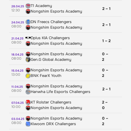
T1 Academy
28.04.25
2 – 1
12:30
Nongshim Esports Academy
DN Freecs Challengers
24.04.25
2 – 1
08:00
Nongshim Esports Academy
Dplus KIA Challengers
21.04.25
1 – 2
08:00
Nongshim Esports Academy
Nongshim Esports Academy
0 –
18.04.25
08:00
Gen.G Global Academy
2
Nongshim Esports Academy
0 –
15.04.25
13:00
BNK FearX Youth
2
Nongshim Esports Academy
11.04.25
2 – 1
08:00
Hanwha Life Esports Challengers
KT Rolster Challengers
2 –
07.04.25
10:00
Nongshim Esports Academy
0
Nongshim Esports Academy
0 –
03.04.25
08:00
Kiwoom DRX Challengers
2