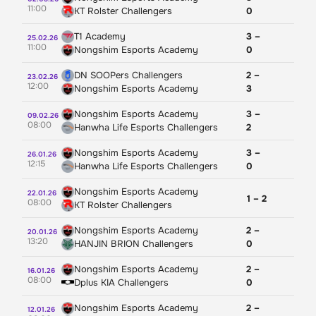
11:00
KT Rolster Challengers
0
T1 Academy
3 –
25.02.26
11:00
Nongshim Esports Academy
0
DN SOOPers Challengers
2 –
23.02.26
12:00
Nongshim Esports Academy
3
Nongshim Esports Academy
3 –
09.02.26
08:00
Hanwha Life Esports Challengers
2
Nongshim Esports Academy
3 –
26.01.26
12:15
Hanwha Life Esports Challengers
0
Nongshim Esports Academy
22.01.26
1 – 2
08:00
KT Rolster Challengers
Nongshim Esports Academy
2 –
20.01.26
13:20
HANJIN BRION Challengers
0
Nongshim Esports Academy
2 –
16.01.26
08:00
Dplus KIA Challengers
0
Nongshim Esports Academy
2 –
12.01.26