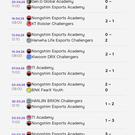
Gen.G Global Academy
0 –
20.04.26
11:00
Nongshim Esports Academy
2
Nongshim Esports Academy
16.04.26
2 – 1
08:00
KT Rolster Challengers
Nongshim Esports Academy
0 –
13.04.26
12:10
Hanwha Life Esports Challengers
2
Nongshim Esports Academy
10.04.26
2 – 1
08:00
Kiwoom DRX Challengers
T1 Academy
07.04.26
2 – 1
11:00
Nongshim Esports Academy
Nongshim Esports Academy
2 –
02.04.26
08:00
BNK FearX Youth
0
HANJIN BRION Challengers
30.03.26
1 – 2
12:10
Nongshim Esports Academy
T1 Academy
03.03.26
1 – 3
11:00
Nongshim Esports Academy
Nongshim Esports Academy
3 –
02.03.26