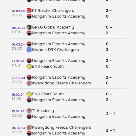
KT Rolster Challengers
2 –
07.03.24
08:00
Nongshim Esports Academy
0
Gen.G Global Academy
0 –
05.03.24
11:00
Nongshim Esports Academy
2
Nongshim Esports Academy
0 –
01.03.24
08:00
Kiwoom DRX Challengers
2
Nongshim Esports Academy
2 –
27.02.24
11:00
BNK FearX Youth
0
Nongshim Esports Academy
2 –
23.02.24
08:00
Kwangdong Freecs Challengers
0
BNK FearX Youth
0 –
19.02.24
14:00
Nongshim Esports Academy
2
T1 Academy
15.02.24
2 – 1
08:00
Nongshim Esports Academy
Kwangdong Freecs Challengers
05.02.24
2 – 1
08:00
Nongshim Esports Academy