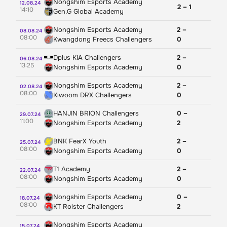
Nongshim Esports Academy
12.08.24
2 – 1
14:10
Gen.G Global Academy
Nongshim Esports Academy
2 –
08.08.24
08:00
Kwangdong Freecs Challengers
0
Dplus KIA Challengers
2 –
06.08.24
13:25
Nongshim Esports Academy
0
Nongshim Esports Academy
2 –
02.08.24
08:00
Kiwoom DRX Challengers
0
HANJIN BRION Challengers
0 –
29.07.24
11:00
Nongshim Esports Academy
2
BNK FearX Youth
2 –
25.07.24
08:00
Nongshim Esports Academy
0
T1 Academy
2 –
22.07.24
08:00
Nongshim Esports Academy
0
Nongshim Esports Academy
0 –
18.07.24
08:00
KT Rolster Challengers
2
Nongshim Esports Academy
15.07.24