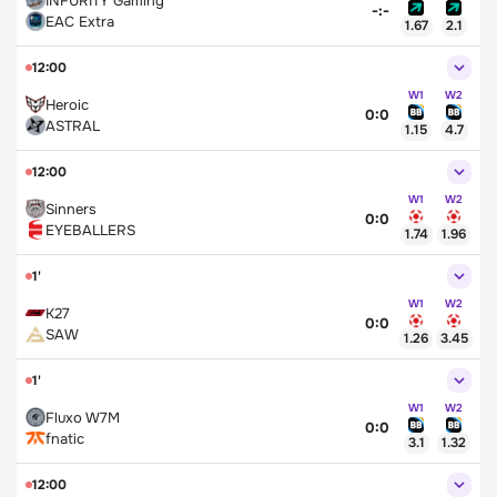
INFURITY Gaming
-:-
EAC Extra
1.67
2.1
12:00
W1
W2
Heroic
0:0
ASTRAL
1.15
4.7
12:00
W1
W2
Sinners
0:0
EYEBALLERS
1.74
1.96
1'
W1
W2
K27
0:0
SAW
1.26
3.45
1'
W1
W2
Fluxo W7M
0:0
fnatic
3.1
1.32
12:00