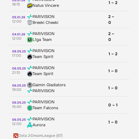
05.01.26
1 – 2
18:15
Natus Vincere
PARIVISION
2 –
05.01.26
12:00
Breeki Cheeki
0
PARIVISION
2 –
04.01.26
12:00
L1ga Team
0
PARIVISION
08.05.25
1 – 2
17:00
Team Spirit
PARIVISION
06.05.25
1 – 0
21:10
Team Spirit
Gaimin Gladiators
06.05.25
1 – 0
19:00
PARIVISION
PARIVISION
06.05.25
0 – 1
15:40
Team Falcons
PARIVISION
06.05.25
1 – 0
12:00
Aurora
Dota 2
DreamLeague (67)