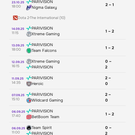
PARIVISION
23.10.25
2 – 1
18:00
Nigma Galaxy
Dota 2
The International (10)
PARIVISION
14.09.25
1 – 2
11:15
Xtreme Gaming
PARIVISION
13.09.25
1 – 2
18:00
Team Falcons
Xtreme Gaming
0 –
12.09.25
16:15
PARIVISION
2
PARIVISION
2 –
11.09.25
14:35
Heroic
0
PARIVISION
2 –
07.09.25
15:10
Wildcard Gaming
0
PARIVISION
06.09.25
1 – 2
17:40
BetBoom Team
Team Spirit
0 –
06.09.25
11:00
PARIVISION
2