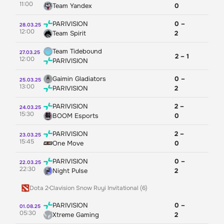
11:00
Team Yandex
0
PARIVISION
0 –
28.03.25
12:00
Team Spirit
2
Team Tidebound
27.03.25
2 – 1
12:00
PARIVISION
Gaimin Gladiators
0 –
25.03.25
13:00
PARIVISION
2
PARIVISION
2 –
24.03.25
15:30
BOOM Esports
0
PARIVISION
2 –
23.03.25
15:45
One Move
0
PARIVISION
0 –
22.03.25
22:30
Night Pulse
2
Dota 2
Clavision Snow Ruyi Invitational (6)
PARIVISION
0 –
01.08.25
05:30
Xtreme Gaming
2