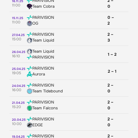
PARIVISION
2 –
16.11.25
11:00
Team Cobra
0
PARIVISION
0 –
15.11.25
11:00
OG
2
PARIVISION
2 –
27.04.25
15:00
Team Liquid
3
Team Liquid
26.04.25
1 – 2
16:10
PARIVISION
PARIVISION
25.04.25
2 – 1
19:05
Aurora
PARIVISION
2 –
24.04.25
16:00
Team Tidebound
0
PARIVISION
2 –
21.04.25
15:20
Team Falcons
0
PARIVISION
2 –
20.04.25
10:00
EDGE
0
PARIVISION
2 –
19.04.25