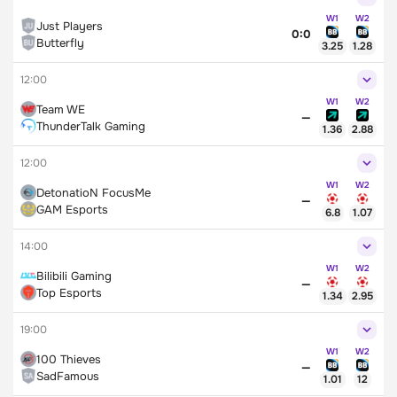
W1
W2
Just Players
0:0
Butterfly
3.25
1.28
12:00
W1
W2
Team WE
—
ThunderTalk Gaming
1.36
2.88
12:00
W1
W2
DetonatioN FocusMe
—
GAM Esports
6.8
1.07
14:00
W1
W2
Bilibili Gaming
—
Top Esports
1.34
2.95
19:00
W1
W2
100 Thieves
—
SadFamous
1.01
12