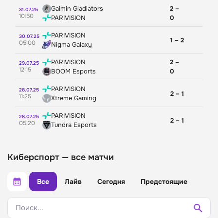
Gaimin Gladiators
2 –
31.07.25
10:50
PARIVISION
0
PARIVISION
30.07.25
1 – 2
05:00
Nigma Galaxy
PARIVISION
2 –
29.07.25
12:15
BOOM Esports
0
PARIVISION
28.07.25
2 – 1
11:25
Xtreme Gaming
PARIVISION
28.07.25
2 – 1
05:20
Tundra Esports
Киберспорт — все матчи
Все
Лайв
Сегодня
Предстоящие
Поиск...