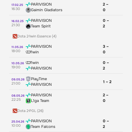
PARIVISION
2 –
17.02.25
16:30
Gaimin Gladiators
0
PARIVISION
0 –
16.02.25
21:30
Team Spirit
2
Dota 2
1win Essence (4)
PARIVISION
3 –
11.05.26
18:00
1win
0
1win
0 –
10.05.26
19:00
PARIVISION
2
PlayTime
09.05.26
1 – 2
21:00
PARIVISION
PARIVISION
2 –
08.05.26
22:25
L1ga Team
0
Dota 2
PGL (26)
PARIVISION
0 –
25.04.26
10:00
Team Falcons
2