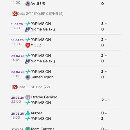
14:00
AVULUS
0
Dota 2
ПРЕМЬЕР СЕРИЯ (4)
PARIVISION
3 –
11.04.26
16:00
Nigma Galaxy
0
PARIVISION
2 –
10.04.26
19:00
MOUZ
0
PARIVISION
2 –
09.04.26
14:45
Nigma Galaxy
0
PARIVISION
2 –
08.04.26
11:00
GamerLegion
0
Dota 2
ESL One (22)
Xtreme Gaming
28.03.26
2 – 1
22:00
PARIVISION
Aurora
0 –
28.03.26
15:00
PARIVISION
2
Team Falcons
0 –
27.03.26