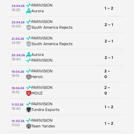
PARIVISION
24.04.26
1 – 2
16:35
Aurora
PARIVISION
23.04.26
2 – 1
10:00
South America Rejects
PARIVISION
21.04.26
2 – 1
14:50
South America Rejects
Aurora
20.04.26
2 – 1
18:40
PARIVISION
PARIVISION
2 –
19.04.26
19:15
Heroic
0
PARIVISION
2 –
18.04.26
16:10
MOUZ
0
PARIVISION
11.03.26
1 – 2
16:40
Tundra Esports
PARIVISION
10.03.26
1 – 2
11:00
Team Yandex