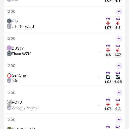
1.07
6.8
12:00
W1
W2
BIG
—
z to forward
1.07
6.8
12:00
W1
W2
DUSTY
—
Fluxo W7M
6.8
1.07
12:00
W1
W2
GenOne
—
lafox
1.08
6.45
12:00
W1
W2
HOTU
—
Galactik rebels
1.07
6.8
12:00
W1
W2