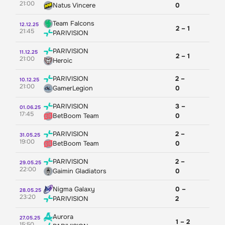
21:00
Natus Vincere
0
Team Falcons
12.12.25
2 – 1
21:45
PARIVISION
PARIVISION
11.12.25
2 – 1
21:00
Heroic
PARIVISION
2 –
10.12.25
21:00
GamerLegion
0
PARIVISION
3 –
01.06.25
17:45
BetBoom Team
0
PARIVISION
2 –
31.05.25
19:00
BetBoom Team
0
PARIVISION
2 –
29.05.25
22:00
Gaimin Gladiators
0
Nigma Galaxy
0 –
28.05.25
23:20
PARIVISION
2
Aurora
27.05.25
1 – 2
15:50