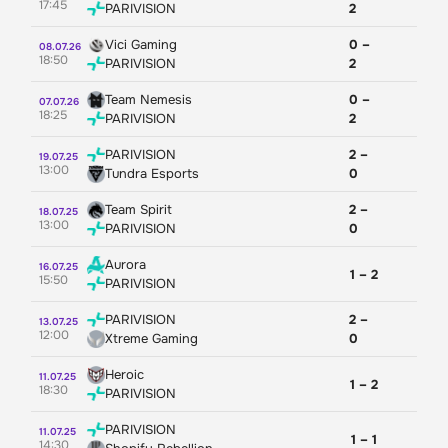
Букмекеры для ставок на киберспорт
НБА
НБА
Baltbet
17:45
PARIVISION
2
Букмекеры для профессиональных игроков
Единая Лига ВТБ
Единая Лига ВТБ
24Бет
Vici Gaming
0 –
08.07.26
Букмекеры для ставок на футбол
Евролига
Евролига
18:50
PARIVISION
2
WNBA
WNBA
Суперлига
Суперлига
Team Nemesis
0 –
07.07.26
18:25
Теннис
Теннис
PARIVISION
2
US Open 2026 ATP
ATP
PARIVISION
2 –
19.07.25
US Open 2026 WTA
WTA
13:00
Tundra Esports
0
Настольный теннис
Cincinnati ATP
Cincinnati WTA
Челленджер
Team Spirit
2 –
18.07.25
13:00
PARIVISION
0
Настольный теннис
Лига Про
Чемпионат мира
Setka Cup
Aurora
16.07.25
1 – 2
Волейбол
Кубок мира
15:50
PARIVISION
Чемпионат Европы
Лига Наций
PARIVISION
2 –
13.07.25
WTT Champions Yokohama, MS
Суперлига России
12:00
Xtreme Gaming
0
Киберспорт
WTT Champions Yokohama, WS
Europe Smash Sweden, WS
IEM Cologne
Heroic
11.07.25
1 – 2
18:30
Europe Smash Sweden, MS
The International
PARIVISION
Волейбол
PARIVISION
11.07.25
1 – 1
Лига Наций
14:30