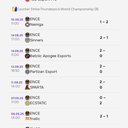
Counter Strike
Thunderpick World Championship (8)
ENCE
10.09.25
1 – 2
11:00
Nemiga
ENCE
14.08.25
2 – 1
17:00
Sinners
ENCE
2 –
14.08.25
11:00
Betclic Apogee Esports
0
ENCE
2 –
13.08.25
18:50
Partizan Esport
0
ENCE
2 –
11.08.25
14:00
SPARTA
0
ENCE
0 –
07.05.25
11:00
ECSTATIC
2
ENCE
06.05.25
2 – 1
14:00
fnatic