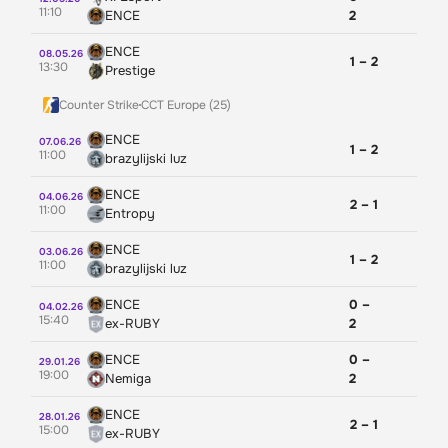
11:10
Чемпионат мира
ENCE
2
Суперлига России
ENCE
08.05.26
Чемпионат Европы
1 – 2
13:30
Prestige
Киберспорт
Counter Strike
CCT Europe (25)
IEM Cologne
The International
ENCE
07.06.26
1 – 2
Esports World Cup Counter Strike
11:00
brazylijski luz
ENCE
04.06.26
2 – 1
11:00
Entropy
ENCE
03.06.26
1 – 2
11:00
brazylijski luz
ENCE
0 –
04.02.26
15:40
ex-RUBY
2
ENCE
0 –
29.01.26
19:00
Nemiga
2
ENCE
28.01.26
2 – 1
15:00
ex-RUBY