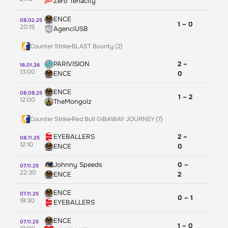
Zero Tenacity
ENCE
08.02.25
1 – 0
20:15
AgenciUSB
Counter Strike
BLAST Bounty (2)
PARIVISION
2 –
16.01.26
13:00
ENCE
0
ENCE
08.08.25
1 – 2
12:00
TheMongolz
Counter Strike
Red Bull GIBAWAY JOURNEY (7)
EYEBALLERS
2 –
08.11.25
12:10
ENCE
0
Johnny Speeds
0 –
07.11.25
22:30
ENCE
2
ENCE
07.11.25
0 – 1
19:30
EYEBALLERS
ENCE
07.11.25
1 – 0