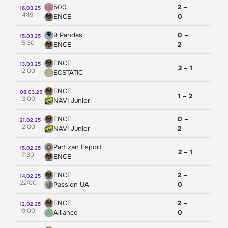
500
2 –
16.03.25
14:15
ENCE
0
9 Pandas
0 –
15.03.25
15:30
ENCE
2
ENCE
13.03.25
2 – 1
12:00
ECSTATIC
ENCE
08.03.25
1 – 2
13:00
NAVI Junior
ENCE
0 –
21.02.25
12:00
NAVI Junior
2
Partizan Esport
15.02.25
2 – 1
17:30
ENCE
ENCE
2 –
14.02.25
22:00
Passion UA
0
ENCE
2 –
12.02.25
19:00
Alliance
0