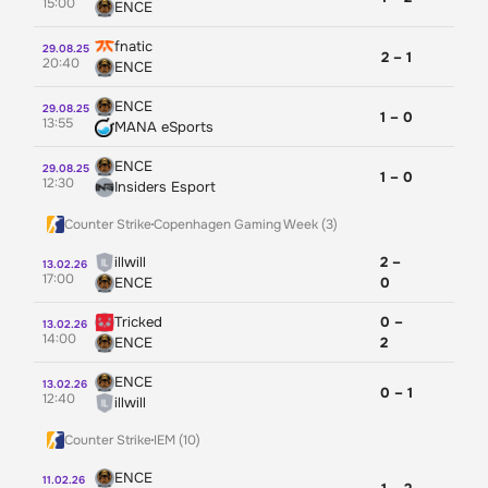
15:00
ENCE
fnatic
29.08.25
2 – 1
20:40
ENCE
ENCE
29.08.25
1 – 0
13:55
MANA eSports
ENCE
29.08.25
1 – 0
12:30
Insiders Esport
Counter Strike
Copenhagen Gaming Week (3)
illwill
2 –
13.02.26
17:00
ENCE
0
Tricked
0 –
13.02.26
14:00
ENCE
2
ENCE
13.02.26
0 – 1
12:40
illwill
Counter Strike
IEM (10)
ENCE
11.02.26