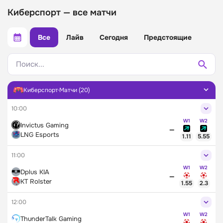
Киберспорт — все матчи
Все
Лайв
Сегодня
Предстоящие
Поиск...
Киберспорт
Матчи (20)
10:00
W1
W2
Invictus Gaming
—
LNG Esports
1.11
5.55
11:00
W1
W2
Dplus KIA
—
KT Rolster
1.55
2.3
12:00
W1
W2
ThunderTalk Gaming