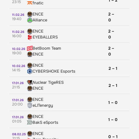
1 – 2
23:15
fnatic
ENCE
2 –
11.02.26
19:40
Alliance
0
ENCE
2 –
11.02.26
16:00
EYEBALLERS
0
BetBoom Team
2 –
10.02.26
19:00
ENCE
0
ENCE
10.02.26
2 – 1
14:15
CYBERSHOKE Esports
Nuclear TigeRES
17.01.26
2 – 1
21:15
ENCE
ENCE
17.01.26
1 – 0
20:00
eLITenergy
ENCE
17.01.26
1 – 0
01:05
BakS eSports
ENCE
08.02.25
0 – 1
21:15