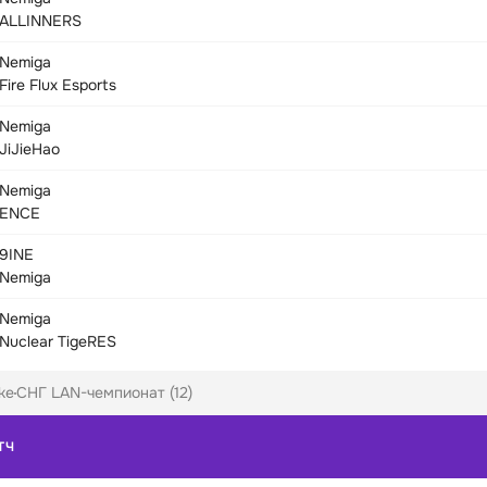
ALLINNERS
Nemiga
Fire Flux Esports
Nemiga
JiJieHao
Nemiga
ENCE
9INE
Nemiga
Nemiga
Nuclear TigeRES
ke
СНГ LAN-чемпионат (12)
ТЧ