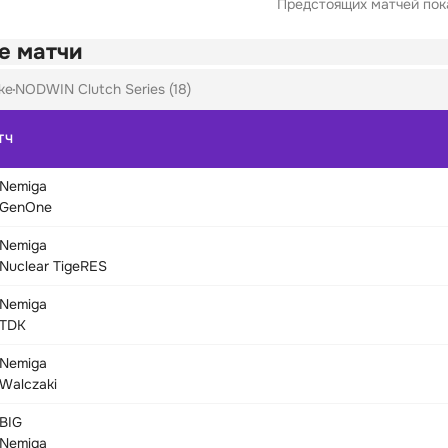
Предстоящих матчей пока
е матчи
ke
NODWIN Clutch Series (18)
ТЧ
Nemiga
GenOne
Nemiga
Nuclear TigeRES
Nemiga
TDK
Nemiga
Walczaki
BIG
Nemiga