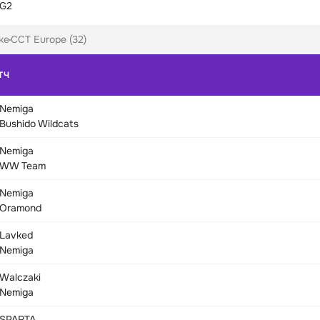
G2
ke
CCT Europe (32)
ТЧ
Nemiga
Bushido Wildcats
Nemiga
WW Team
Nemiga
Oramond
Lavked
Nemiga
Walczaki
Nemiga
SPARTA