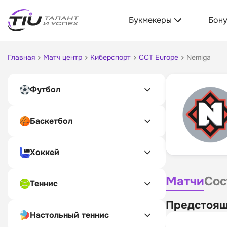
Букмекеры
Бон
Главная
Матч центр
Киберспорт
CCT Europe
Nemiga
Футбол
Баскетбол
Хоккей
Матчи
Сос
Теннис
Предстоящ
Настольный теннис