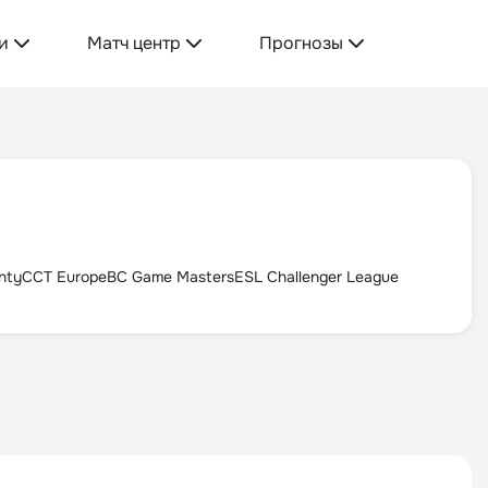
и
Матч центр
Прогнозы
nty
CCT Europe
BC Game Masters
ESL Challenger League