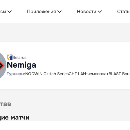
усы
Приложения
Новости
Стать
Belarus
Nemiga
Турниры:
NODWIN Clutch Series
СНГ LAN-чемпионат
BLAST Bou
тав
ие матчи