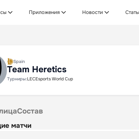
усы
Приложения
Новости
Стать
Spain
Team Heretics
Турниры:
LEC
Esports World Cup
лица
Состав
ие матчи