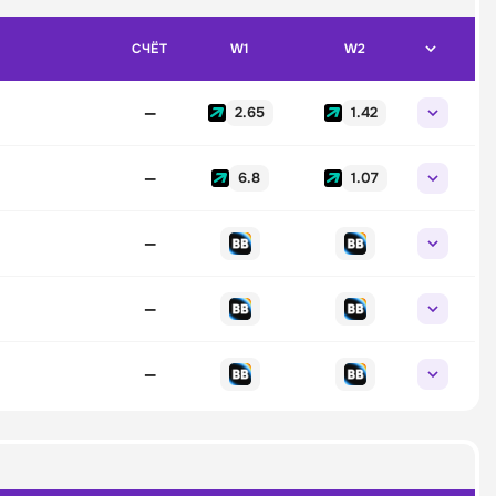
СЧЁТ
W1
W2
—
2.65
1.42
—
6.8
1.07
—
—
—