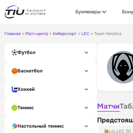
Букмекеры
Бон
Главная
Матч центр
Киберспорт
LEC
Team Heretics
Футбол
Баскетбол
Хоккей
Матчи
Таб
Теннис
Предстоящ
Настольный теннис
LoL
LEC (5)