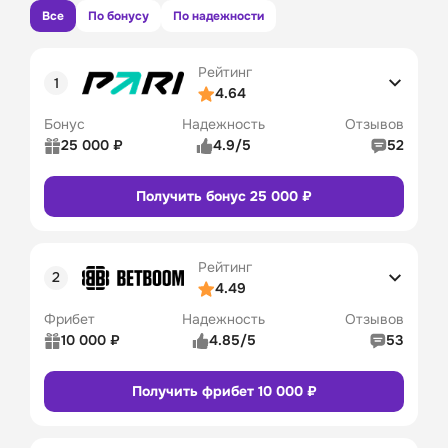
Все
По бонусу
По надежности
Рейтинг
4.64
Бонус
Надежность
Отзывов
25 000 ₽
4.9/5
52
Рейтинг 
5/5
Получить бонус 25 000 ₽
пользователей
Коэффициенты
5/5
Линия в прематче
4/5
Рейтинг
Линия в лайве
5/5
4.49
Удобство платежей
4/5
Фрибет
Надежность
Отзывов
Служба поддержки
5/5
10 000 ₽
4.85/5
53
Бонусы и акции
5/5
Рейтинг 
5/5
Получить фрибет 10 000 ₽
пользователей
Промокод
Бонусы
Коэффициенты
5/5
22
Линия в прематче
4/5