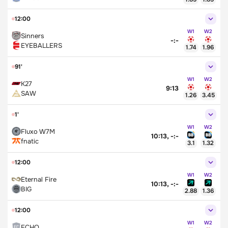
12:00
W1
W2
Sinners
-:-
EYEBALLERS
1.74
1.96
91'
W1
W2
K27
9:13
SAW
1.26
3.45
1'
W1
W2
Fluxo W7M
10:13, -:-
fnatic
3.1
1.32
12:00
W1
W2
Eternal Fire
10:13, -:-
BIG
2.88
1.36
12:00
W1
W2
ECHO