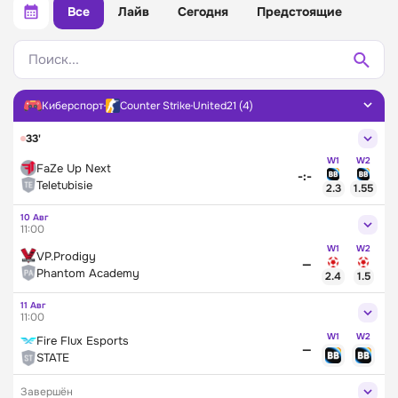
Букмекеры для ставок на киберспорт
НБА
НБА
Baltbet
Все
Лайв
Сегодня
Предстоящие
Букмекеры для профессиональных игроков
Единая Лига ВТБ
Единая Лига ВТБ
24Бет
Букмекеры для ставок на футбол
Евролига
Евролига
Поиск...
WNBA
WNBA
Суперлига
Суперлига
Теннис
Теннис
Киберспорт
Counter Strike
United21 (4)
US Open 2026 ATP
ATP
33'
US Open 2026 WTA
WTA
W1
W2
Настольный теннис
Cincinnati ATP
FaZe Up Next
-:-
Teletubisie
Cincinnati WTA
Челленджер
2.3
1.55
Настольный теннис
Лига Про
10 Авг
Чемпионат мира
Setka Cup
11:00
Волейбол
Кубок мира
W1
W2
VP.Prodigy
—
Чемпионат Европы
Лига Наций
Phantom Academy
2.4
1.5
WTT Champions Yokohama, MS
Суперлига России
Киберспорт
11 Авг
WTT Champions Yokohama, WS
11:00
Europe Smash Sweden, WS
IEM Cologne
W1
W2
Fire Flux Esports
—
Europe Smash Sweden, MS
The International
STATE
Волейбол
Лига Наций
Завершён