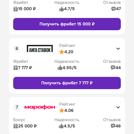
Фрибет
Надежность
Отзывов
Служба поддержки
4/5
15 000 ₽
4.7/5
47
Бонусы и акции
5/5
Рейтинг 
5/5
Получить фрибет 15 000 ₽
пользователей
Промокод
Бонусы
Коэффициенты
4/5
10
Линия в прематче
4/5
Рейтинг
Линия в лайве
Сайт
Приложение
4/5
4.20
Удобство платежей
4/5
Фрибет
Надежность
Отзывов
Служба поддержки
5/5
7 777 ₽
4.55/5
44
Бонусы и акции
4/5
Рейтинг 
5/5
Получить фрибет 7 777 ₽
пользователей
Промокод
Бонусы
Коэффициенты
4/5
10
Линия в прематче
4/5
Рейтинг
Сайт
Приложение
Линия в лайве
4/5
4.06
Удобство платежей
4/5
Бонус
Надежность
Отзывов
Служба поддержки
4/5
25 000 ₽
4.5/5
46
Бонусы и акции
5/5