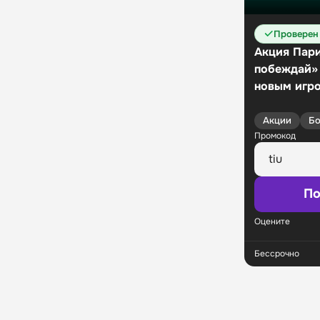
Проверен
Акция Пари
побеждай»
новым игр
Акции
Бо
Промокод
По
Оцените
Бессрочно