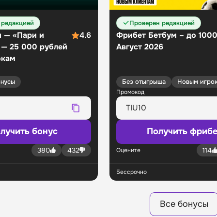
 редакцией
Проверен редакцией
 — «Пари и
4.6
Фрибет Бетбум – до 100
 — 25 000 рублей
Август 2026
окам
нусы
Без отыгрыша
Новым игро
Промокод
лучить бонус
Получить фрибе
380
432
114
Оцените
Бессрочно
Все бонусы