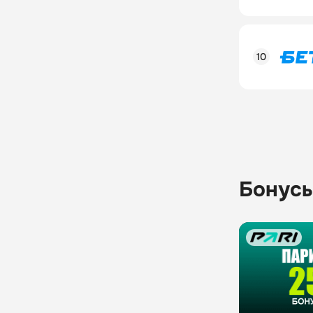
Рейтинг пол
Промокод
Линия в лай
Бонусы и ак
Промокод
Рейтинг пол
Линия в лай
Бонусы и ак
Промокод
Бонусы