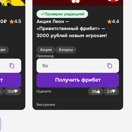
Проверен редакцией
00₽
4.5
Акция Леон —
4.4
«Приветственный фрибет» —
3000 рублей новым игрокам!
кам
Акции
Бонусы
Промокод
т
Получить фрибет
156
38
24
Оцените
Бессрочно