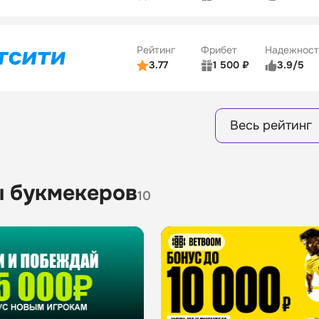
ьзователей
5/5
Коэффициенты
Бонусы
ве
3/5
Удобство платежей
16
Рейтинг
Фрибет
Надежност
ции
4/5
3.77
1 500 ₽
3.9/5
Бонусы
ьзователей
5/5
Коэффициенты
8
ве
4/5
Удобство платежей
Весь рейтинг
ции
4/5
Бонусы
13
 букмекеров
10