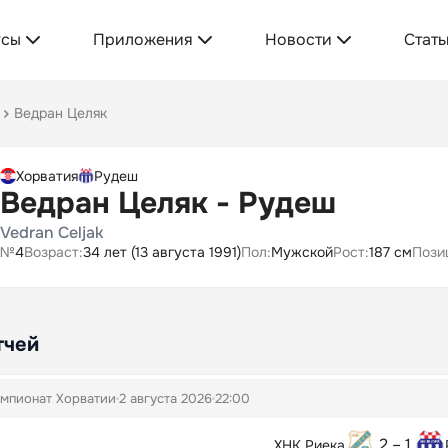
усы
Приложения
Новости
Стать
Ведран Целяк
Хорватия
Рудеш
Ведран Целяк - Рудеш
Vedran Celjak
№
4
Возраст:
34 лет (13 августа 1991)
Пол:
Мужской
Рост:
187 см
Пози
тчей
мпионат Хорватии
2 августа 2026
22:00
2 – 1
ХНК Риека