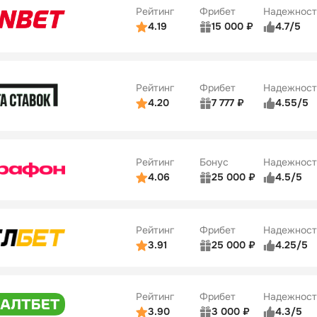
Рейтинг
Фрибет
Надежност
ции
5/5
4.19
15 000 ₽
4.7/5
Бонусы
ьзователей
5/5
Коэффициенты
10
ве
4/5
Удобство платежей
Рейтинг
Фрибет
Надежност
ции
4/5
4.20
7 777 ₽
4.55/5
Бонусы
ьзователей
5/5
Коэффициенты
10
ве
4/5
Удобство платежей
Рейтинг
Бонус
Надежност
ции
5/5
4.06
25 000 ₽
4.5/5
ьзователей
5/5
Коэффициенты
ве
4/5
Удобство платежей
Рейтинг
Фрибет
Надежност
ции
4/5
3.91
25 000 ₽
4.25/5
ьзователей
5/5
Коэффициенты
Бонусы
ве
3/5
Удобство платежей
15
Рейтинг
Фрибет
Надежност
ции
4/5
3.90
3 000 ₽
4.3/5