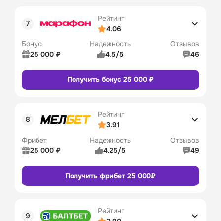
Линия в прематче
4/5
Рейтинг
Сайт
Приложение
Линия в лайве
4/5
4.06
Удобство платежей
4/5
Бонус
Надежность
Отзывов
Служба поддержки
4/5
25 000 ₽
4.5/5
46
Бонусы и акции
5/5
Рейтинг 
5/5
Получить бонус 25 000 ₽
пользователей
Бонусы
17
Коэффициенты
4/5
Сайт
Приложение
Линия в прематче
4/5
Рейтинг
Линия в лайве
4/5
3.91
Удобство платежей
4/5
Фрибет
Надежность
Отзывов
Служба поддержки
4/5
25 000 ₽
4.25/5
49
Бонусы и акции
4/5
Рейтинг 
5/5
Получить фрибет 25 000₽
пользователей
Промокод
Бонусы
Коэффициенты
4/5
15
Линия в прематче
4/5
Рейтинг
Линия в лайве
Сайт
Приложение
3/5
3.90