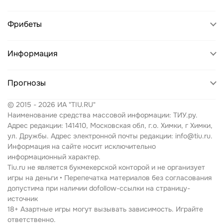
БетБум
Pari
Фрибеты
Леон
BetBoom
Лига Ставок
Пари
Информация
Leon
Мелбет
БетБум
Winline
Политика конфиденциальности
Прогнозы
Бетсити
Леон
Fonbet
Политика cookies
Марафон
© 2015 - 2026 ИА "TIU.RU"
Винлайн
Прогнозы на спорт
Марафон
Пользовательское соглашение
Наименование средства массовой информации: ТИУ.ру.
Фонбет
Фонбет
Футбол
Адрес редакции: 141410, Московская обл, г.о. Химки, г Химки,
Betcity
Согласие на обработку персональных данных
ул. Дружбы. Адрес электронной почты редакции: info@tiu.ru.
Винлайн
Марафон
Хоккей
Информация на сайте носит исключительно
Melbet
Контакты
информационный характер.
Бетсити
Баскетбол
Tiu.ru не является букмекерской конторой и не организует
Лига Ставок
Вакансии
игры на деньги • Перепечатка материалов без согласования
Мелбет
Теннис
допустима при наличии dofollow-ссылки на страницу-
Olimpbet
Блог
источник
Лига ставок
Настольный теннис
18+ Азартные игры могут вызывать зависимость. Играйте
Архив
ответственно.
Олимпбет
Волейбол