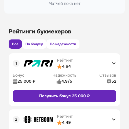
Матчей пока нет
Лига Чемпионов
Зенит
Betcity
Тенниси
Теннис
Настольный теннис
Баскетбол
Лига Европы
Спортбет
Bettery
Балтбет
Футбол
Волейбол
Теннис
24bet
Zenit
Беттери
Киберспорт
Настольный теннис
Рейтинги
Футбол
Спортбет
Зенит
Волейбол
Прочие категории
Лучшие букмекеры
РПЛ
24bet
Киберспорт
Рейтинги букмекеров
Приложения для iOS
Футбол
Легальные букмекерские конторы
Фрибеты
Лига чемпионов
Российские букмекеры
Фрибеты без депозита
АПЛ
РПЛ
Leon
Все
По бонусу
По надежности
БК с мобильным приложением
Фрибет без отыгрыша
Серия А
Лига чемпионов
Zenit
Надежные букмекеры
Промокод без отыгрыша
Ла Лига
АПЛ
Лига Ставок
Рейтинг
БК с гостевым демосчетом
Бонус за регистрацию без отыгрыша
Бундеслига
Серия А
Марафон
4.64
БК с большими коэффициентами
Фрибеты сегодня
Лига Европы
Ла Лига
Melbet
Бонус
Надежность
Отзывов
БК с минимальными депозитами
Лучшие фрибеты
Лига конференций
Бундеслига
Pari
25 000 ₽
4.9/5
52
Букмекеры для ставок на американский футбол
Фрибет новым игрокам
Лига наций
Лига Европы
Tennisi
Букмекеры для ставок на бейсбол
Новые БК с фрибетом
Суперкубок УЕФА
Лига конференций
Fonbet
Рейтинг 
5/5
Получить бонус 25 000 ₽
Хоккей
Хоккей
пользователей
Букмекеры для ставок на гольф
Фрибет 3000
Betcity
Букмекеры для ставок на автогонки
Акции букмекерских контор при регистрации
КХЛ
КХЛ
BetBoom
Коэффициенты
5/5
Букмекеры для ставок на чемпионаты мира и Европы
Промокоды букмекеров
НХЛ
НХЛ
Bettery
Линия в прематче
4/5
Рейтинг
Букмекеры для ставок на дартс
Бездепозитные бонусы за регистрацию
АХЛ
АХЛ
Olimpbet
Линия в лайве
5/5
4.49
Баскетбол
Баскетбол
Букмекеры для ставок на скачки
Бездепозитные бонусы букмекеров
Winline
Удобство платежей
4/5