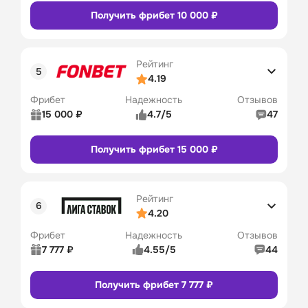
Рейтинг 
5/5
Чемпионат мира
Получить фрибет 10 000 ₽
пользователей
Промокод
Бонусы
Суперлига России
Коэффициенты
4/5
34
Чемпионат Европы
Линия в прематче
4/5
Киберспорт
Рейтинг
Линия в лайве
Сайт
Приложение
4/5
IEM Cologne
4.19
Удобство платежей
4/5
The International
Фрибет
Надежность
Отзывов
Esports World Cup Counter Strike
Служба поддержки
4/5
15 000 ₽
4.7/5
47
Бонусы и акции
5/5
Рейтинг 
5/5
Получить фрибет 15 000 ₽
пользователей
Промокод
Бонусы
Коэффициенты
4/5
10
Линия в прематче
4/5
Рейтинг
Линия в лайве
Сайт
Приложение
4/5
4.20
Удобство платежей
4/5
Фрибет
Надежность
Отзывов
Служба поддержки
5/5
7 777 ₽
4.55/5
44
Бонусы и акции
4/5
Рейтинг 
5/5
Получить фрибет 7 777 ₽
пользователей
Промокод
Бонусы
Коэффициенты
4/5
10