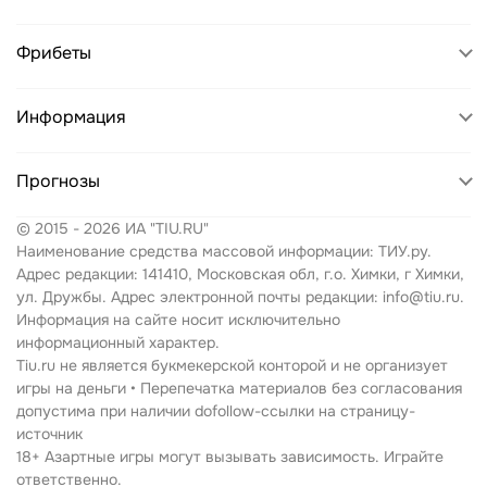
БетБум
Pari
Фрибеты
Леон
BetBoom
Лига Ставок
Пари
Информация
Leon
Мелбет
БетБум
Winline
Политика конфиденциальности
Прогнозы
Бетсити
Леон
Fonbet
Политика cookies
Марафон
© 2015 - 2026 ИА "TIU.RU"
Винлайн
Прогнозы на спорт
Марафон
Пользовательское соглашение
Наименование средства массовой информации: ТИУ.ру.
Фонбет
Фонбет
Футбол
Адрес редакции: 141410, Московская обл, г.о. Химки, г Химки,
Betcity
Согласие на обработку персональных данных
ул. Дружбы. Адрес электронной почты редакции: info@tiu.ru.
Винлайн
Марафон
Хоккей
Информация на сайте носит исключительно
Melbet
Контакты
информационный характер.
Бетсити
Баскетбол
Tiu.ru не является букмекерской конторой и не организует
Лига Ставок
Вакансии
игры на деньги • Перепечатка материалов без согласования
Мелбет
Теннис
допустима при наличии dofollow-ссылки на страницу-
Olimpbet
Блог
источник
Лига ставок
Настольный теннис
18+ Азартные игры могут вызывать зависимость. Играйте
Архив
ответственно.
Олимпбет
Волейбол