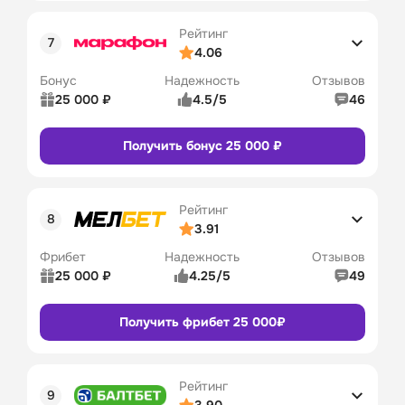
Линия в прематче
4/5
Рейтинг
Сайт
Приложение
Линия в лайве
4/5
4.06
Удобство платежей
4/5
Бонус
Надежность
Отзывов
Служба поддержки
4/5
25 000 ₽
4.5/5
46
Бонусы и акции
5/5
Рейтинг 
5/5
Получить бонус 25 000 ₽
пользователей
Бонусы
17
Коэффициенты
4/5
Сайт
Приложение
Линия в прематче
4/5
Рейтинг
Линия в лайве
4/5
3.91
Удобство платежей
4/5
Фрибет
Надежность
Отзывов
Служба поддержки
4/5
25 000 ₽
4.25/5
49
Бонусы и акции
4/5
Рейтинг 
5/5
Получить фрибет 25 000₽
пользователей
Промокод
Бонусы
Коэффициенты
4/5
15
Линия в прематче
4/5
Рейтинг
Линия в лайве
Сайт
Приложение
3/5
3.90