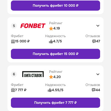
Рейтинг 
5/5
Чемпионат мира
Получить фрибет 10 000 ₽
пользователей
Промокод
Бонусы
Суперлига России
Коэффициенты
4/5
34
Чемпионат Европы
Линия в прематче
4/5
Киберспорт
Рейтинг
Линия в лайве
Сайт
Приложение
4/5
IEM Cologne
4.19
Удобство платежей
4/5
The International
Фрибет
Надежность
Отзывов
Esports World Cup Counter Strike
Служба поддержки
4/5
15 000 ₽
4.7/5
47
Бонусы и акции
5/5
Рейтинг 
5/5
Получить фрибет 15 000 ₽
пользователей
Промокод
Бонусы
Коэффициенты
4/5
10
Линия в прематче
4/5
Рейтинг
Линия в лайве
Сайт
Приложение
4/5
4.20
Удобство платежей
4/5
Фрибет
Надежность
Отзывов
Служба поддержки
5/5
7 777 ₽
4.55/5
44
Бонусы и акции
4/5
Рейтинг 
5/5
Получить фрибет 7 777 ₽
пользователей
Промокод
Бонусы
Коэффициенты
4/5
10