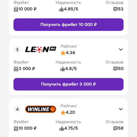
Букмекеры для ставок на киберспорт
НБА
НБА
Baltbet
Фрибет
Надежность
Отзывов
Служба поддержки
5/5
Букмекеры для профессиональных игроков
Единая Лига ВТБ
Единая Лига ВТБ
24Бет
10 000 ₽
4.85/5
53
Бонусы и акции
5/5
Букмекеры для ставок на футбол
Евролига
Евролига
Рейтинг 
5/5
WNBA
WNBA
Получить фрибет 10 000 ₽
пользователей
Промокод
Бонусы
Суперлига
Суперлига
Коэффициенты
5/5
22
Теннис
Теннис
Линия в прематче
4/5
US Open 2026 ATP
ATP
Рейтинг
Линия в лайве
Сайт
Приложение
5/5
US Open 2026 WTA
WTA
4.36
Настольный теннис
Удобство платежей
4/5
Cincinnati ATP
Фрибет
Надежность
Отзывов
Cincinnati WTA
Челленджер
Служба поддержки
4/5
3 000 ₽
4.8/5
50
Настольный теннис
Лига Про
Бонусы и акции
5/5
Рейтинг 
Чемпионат мира
Setka Cup
5/5
Получить фрибет 3 000 ₽
пользователей
Волейбол
Промокод
Бонусы
Кубок мира
Чемпионат Европы
Лига Наций
Коэффициенты
5/5
42
WTT Champions Yokohama, MS
Суперлига России
Линия в прематче
5/5
Киберспорт
Рейтинг
WTT Champions Yokohama, WS
Линия в лайве
Сайт
Приложение
3/5
4.20
Europe Smash Sweden, WS
IEM Cologne
Удобство платежей
4/5
Europe Smash Sweden, MS
The International
Фрибет
Надежность
Отзывов
Служба поддержки
5/5
Волейбол
10 000 ₽
4.75/5
58
Бонусы и акции
4/5
Лига Наций