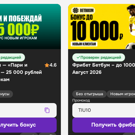
 редакцией
Проверен редакцией
 — «Пари и
4.6
Фрибет Бетбум – до 100
 — 25 000 рублей
Август 2026
окам
нусы
Без отыгрыша
Новым игро
Промокод
лучить бонус
Получить фрибе