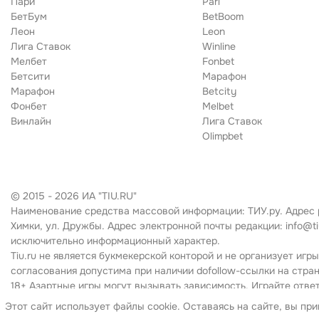
Пари
Pari
БетБум
BetBoom
Леон
Leon
Лига Ставок
Winline
Мелбет
Fonbet
Бетсити
Марафон
Марафон
Betcity
Фонбет
Melbet
Винлайн
Лига Ставок
Olimpbet
© 2015 - 2026 ИА "TIU.RU"
Наименование средства массовой информации: ТИУ.ру. Адрес ред
Химки, ул. Дружбы. Адрес электронной почты редакции: info@ti
исключительно информационный характер.
Tiu.ru не является букмекерской конторой и не организует игр
согласования допустима при наличии dofollow-ссылки на стра
18+ Азартные игры могут вызывать зависимость. Играйте отве
Этот сайт использует файлы cookie. Оставаясь на сайте, вы п