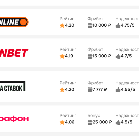
ьзователей
5/5
Коэффициенты
Бонусы
ве
3/5
Удобство платежей
42
Рейтинг
Фрибет
Надежност
ции
4/5
4.20
10 000 ₽
4.75/5
ьзователей
5/5
Коэффициенты
Бонусы
ве
4/5
Удобство платежей
34
Рейтинг
Фрибет
Надежност
ции
5/5
4.19
15 000 ₽
4.7/5
Бонусы
ьзователей
5/5
Коэффициенты
10
ве
4/5
Удобство платежей
Рейтинг
Фрибет
Надежност
ции
4/5
4.20
7 777 ₽
4.55/5
Бонусы
ьзователей
5/5
Коэффициенты
10
ве
4/5
Удобство платежей
Рейтинг
Бонус
Надежност
ции
5/5
4.06
25 000 ₽
4.5/5
ьзователей
5/5
Коэффициенты
ве
4/5
Удобство платежей