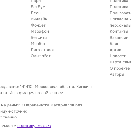
Пари
Политика 
БетБум
Политика c
Леон
Пользоват
Винлайн
Согласие 
Фонбет
персональ
Марафон
Контакты
Бетсити
Вакансии
Мелбет
Блог
Лига ставок
Архив
Олимпбет
Новости
Карта сай
О проекте
Авторы
акции: 141410, Московская обл, г.о. Химки, г
u.ru. Информация на сайте носит
ы на деньги • Перепечатка материалов без
ницу-источник
тственно.
ринимаете
политику cookies
.