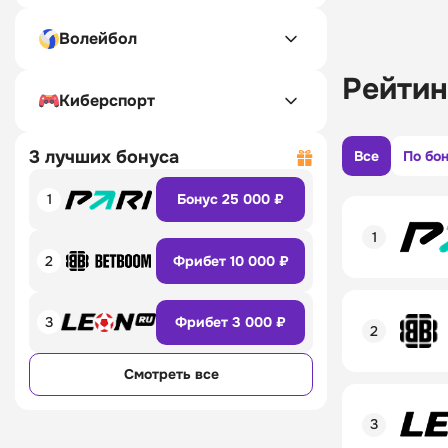
Волейбол
Рейтин
Киберспорт
3 лучших бонуса
Все
По бо
1
Бонус 25 000 ₽
2
Фрибет 10 000 ₽
Рейтинг пол
Линия в лай
3
Фрибет 3 000 ₽
Бонусы и ак
Рейтинг пол
Промокод
Смотреть все
Линия в лай
Бонусы и ак