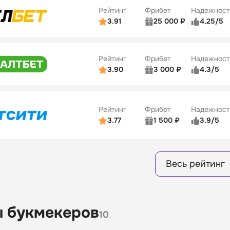
Рейтинг
Фрибет
Надежност
ции
4/5
3.91
25 000 ₽
4.25/5
ьзователей
5/5
Коэффициенты
Бонусы
ве
3/5
Удобство платежей
15
Рейтинг
Фрибет
Надежност
ции
4/5
3.90
3 000 ₽
4.3/5
ьзователей
5/5
Коэффициенты
Бонусы
ве
3/5
Удобство платежей
16
Рейтинг
Фрибет
Надежност
ции
4/5
3.77
1 500 ₽
3.9/5
Бонусы
ьзователей
5/5
Коэффициенты
8
ве
4/5
Удобство платежей
Весь рейтинг
ции
4/5
Бонусы
13
 букмекеров
10