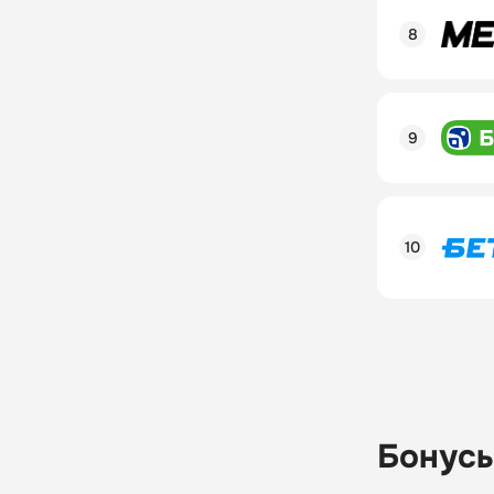
Бонусы и ак
Рейтинг пол
Промокод
Линия в лай
Бонусы и ак
Рейтинг пол
Промокод
Линия в лай
Бонусы и ак
Промокод
Рейтинг пол
Линия в лай
Бонусы и ак
Промокод
Бонусы