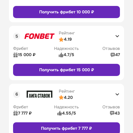
Бонусы и акции
4/5
Чемпионат мира
Рейтинг 
5/5
Суперлига России
Получить фрибет 10 000 ₽
пользователей
Промокод
Бонусы
Чемпионат Европы
Коэффициенты
4/5
34
Киберспорт
Линия в прематче
4/5
IEM Cologne
Рейтинг
Линия в лайве
Сайт
Приложение
4/5
The International
4.19
Удобство платежей
4/5
Esports World Cup Counter Strike
Фрибет
Надежность
Отзывов
Служба поддержки
4/5
15 000 ₽
4.7/5
47
Бонусы и акции
5/5
Рейтинг 
5/5
Получить фрибет 15 000 ₽
пользователей
Промокод
Бонусы
Коэффициенты
4/5
10
Линия в прематче
4/5
Рейтинг
Линия в лайве
Сайт
Приложение
4/5
4.20
Удобство платежей
4/5
Фрибет
Надежность
Отзывов
Служба поддержки
5/5
7 777 ₽
4.55/5
43
Бонусы и акции
4/5
Рейтинг 
5/5
Получить фрибет 7 777 ₽
пользователей
Промокод
Бонусы