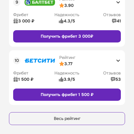
Линия в лайве
Сайт
Приложение
3/5
3.90
Удобство платежей
4/5
Фрибет
Надежность
Отзывов
Служба поддержки
4/5
3 000 ₽
4.3/5
41
Бонусы и акции
4/5
Рейтинг 
5/5
Получить фрибет 3 000₽
пользователей
Промокод
Бонусы
Коэффициенты
4/5
16
Линия в прематче
4/5
Рейтинг
Линия в лайве
Сайт
Приложение
3/5
3.77
Удобство платежей
4/5
Фрибет
Надежность
Отзывов
Служба поддержки
4/5
1 500 ₽
3.9/5
53
Бонусы и акции
4/5
Рейтинг 
5/5
Получить фрибет 1 500 ₽
пользователей
Промокод
Бонусы
Коэффициенты
3/5
8
Линия в прематче
3/5
Линия в лайве
Сайт
Приложение
4/5
Весь рейтинг
Удобство платежей
4/5
Служба поддержки
4/5