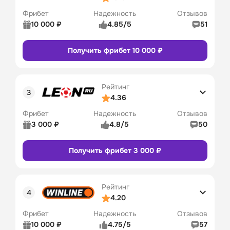
Букмекеры для ставок на киберспорт
НБА
НБА
Baltbet
Удобство платежей
4/5
Букмекеры для профессиональных игроков
Единая Лига ВТБ
Единая Лига ВТБ
24Бет
Фрибет
Надежность
Отзывов
Служба поддержки
5/5
10 000 ₽
4.85/5
51
Букмекеры для ставок на футбол
Евролига
Евролига
Бонусы и акции
5/5
WNBA
WNBA
Рейтинг 
5/5
Суперлига
Суперлига
Получить фрибет 10 000 ₽
пользователей
Промокод
Бонусы
Теннис
Теннис
Коэффициенты
5/5
22
US Open 2026 ATP
ATP
Линия в прематче
4/5
US Open 2026 WTA
WTA
Рейтинг
Линия в лайве
Сайт
Приложение
5/5
Настольный теннис
Cincinnati ATP
4.36
Удобство платежей
4/5
Cincinnati WTA
Челленджер
Фрибет
Надежность
Отзывов
Служба поддержки
4/5
Настольный теннис
Лига Про
3 000 ₽
4.8/5
50
Бонусы и акции
5/5
Чемпионат мира
Setka Cup
Рейтинг 
Волейбол
Кубок мира
5/5
Получить фрибет 3 000 ₽
пользователей
Промокод
Бонусы
Чемпионат Европы
Лига Наций
Коэффициенты
5/5
WTT Champions Yokohama, MS
Суперлига России
42
Киберспорт
Линия в прематче
5/5
WTT Champions Yokohama, WS
Рейтинг
Europe Smash Sweden, WS
IEM Cologne
Линия в лайве
Сайт
Приложение
3/5
4.20
Europe Smash Sweden, MS
The International
Удобство платежей
4/5
Волейбол
Фрибет
Надежность
Отзывов
Служба поддержки
5/5
10 000 ₽
4.75/5
57
Лига Наций