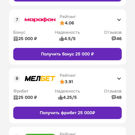
Коэффициенты
4/5
10
Линия в прематче
4/5
Рейтинг
Сайт
Приложение
Линия в лайве
4/5
4.06
Удобство платежей
4/5
Бонус
Надежность
Отзывов
Служба поддержки
4/5
25 000 ₽
4.5/5
46
Бонусы и акции
5/5
Рейтинг 
5/5
Получить бонус 25 000 ₽
пользователей
Бонусы
17
Коэффициенты
4/5
Сайт
Приложение
Линия в прематче
4/5
Рейтинг
Линия в лайве
4/5
3.91
Удобство платежей
4/5
Фрибет
Надежность
Отзывов
Служба поддержки
4/5
25 000 ₽
4.25/5
48
Бонусы и акции
4/5
Рейтинг 
5/5
Получить фрибет 25 000₽
пользователей
Промокод
Бонусы
Коэффициенты
4/5
15
Линия в прематче
4/5
Рейтинг