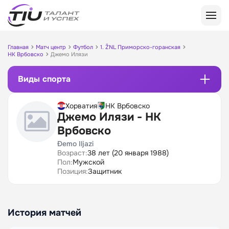
Главная
Матч центр
Футбол
1. ŽNL Приморско-горанская
НК Врбовско
Джемо Илязи
Популярные БК
Пари
Виды спорта
По букмекеру
БетБум
Леон
Pari
Приложения для Android
Хорватия
НК Врбовско
Винлайн
BetBoom
Джемо Илязи - НК
Фонбет
Leon
Пари
Врбовско
Виды спорта
Марафон
Winline
БетБум
Бетсити
Fonbet
Леон
Баскетбол
Đemo Iljazi
Статьи о БК
Возраст:
38 лет (20 января 1988)
Мелбет
Лига Ставок
Винлайн
Киберспорт
Пол:
Мужской
Winline
Лига Ставок
Марафон
Фонбет
Теннис
Позиция:
Защитник
База знаний
По видам спорта
Олимпбет
Бет-М
Марафон
Хоккей
Виды ставок
Тенниси
Baltbet
Бетсити
Футбол
Футбол
Футбол
По видам спорта
Основы ставок
Балтбет
Melbet
Мелбет
Хоккей
История матчей
Евролига
Сервисы
Бет-М
Olimpbet
Лига Ставок
Баскетбол
Футбол
Виды спорта
Кубок России
Беттери
Tennisi
Олимпбет
Теннис
Хоккей