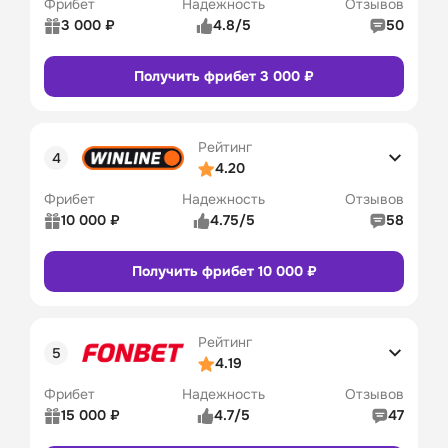
Фрибет
Надежность
Отзывов
Служба поддержки
4/5
Чемпионат мира
3 000 ₽
4.8/5
50
Суперлига России
Бонусы и акции
5/5
Рейтинг 
Чемпионат Европы
5/5
Получить фрибет 3 000 ₽
пользователей
Промокод
Бонусы
Киберспорт
Коэффициенты
5/5
IEM Cologne
42
Линия в прематче
5/5
The International
Рейтинг
Esports World Cup Counter Strike
Линия в лайве
Сайт
Приложение
3/5
4.20
Удобство платежей
4/5
Фрибет
Надежность
Отзывов
Служба поддержки
5/5
10 000 ₽
4.75/5
58
Бонусы и акции
4/5
Рейтинг 
5/5
Получить фрибет 10 000 ₽
пользователей
Промокод
Бонусы
Коэффициенты
4/5
34
Линия в прематче
4/5
Рейтинг
Линия в лайве
Сайт
Приложение
4/5
4.19
Удобство платежей
4/5
Фрибет
Надежность
Отзывов
Служба поддержки
4/5
15 000 ₽
4.7/5
47
Бонусы и акции
5/5
Рейтинг 