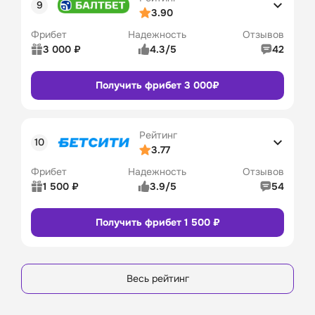
Линия в лайве
Сайт
Приложение
3/5
3.90
Удобство платежей
4/5
Фрибет
Надежность
Отзывов
Служба поддержки
4/5
3 000 ₽
4.3/5
42
Бонусы и акции
4/5
Рейтинг 
5/5
Получить фрибет 3 000₽
пользователей
Промокод
Бонусы
Коэффициенты
4/5
16
Линия в прематче
4/5
Рейтинг
Линия в лайве
Сайт
Приложение
3/5
3.77
Удобство платежей
4/5
Фрибет
Надежность
Отзывов
Служба поддержки
4/5
1 500 ₽
3.9/5
54
Бонусы и акции
4/5
Рейтинг 
5/5
Получить фрибет 1 500 ₽
пользователей
Промокод
Бонусы
Коэффициенты
3/5
8
Линия в прематче
3/5
Линия в лайве
Сайт
Приложение
4/5
Весь рейтинг
Удобство платежей
4/5
Служба поддержки
4/5