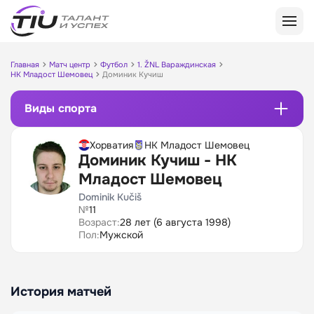
Главная
Матч центр
Футбол
1. ŽNL Вараждинская
НК Младост Шемовец
Доминик Кучиш
Популярные БК
Пари
Виды спорта
По букмекеру
БетБум
Леон
Pari
Приложения для Android
Хорватия
НК Младост Шемовец
Винлайн
BetBoom
Доминик Кучиш - НК
Фонбет
Leon
Пари
Младост Шемовец
Виды спорта
Марафон
Winline
БетБум
Бетсити
Fonbet
Леон
Баскетбол
Dominik Kučiš
Статьи о БК
№
11
Мелбет
Лига Ставок
Винлайн
Киберспорт
Возраст:
28 лет (6 августа 1998)
Winline
Лига Ставок
Марафон
Фонбет
Теннис
Пол:
Мужской
База знаний
По видам спорта
Олимпбет
Бет-М
Марафон
Хоккей
Виды ставок
Тенниси
Baltbet
Бетсити
Футбол
Футбол
Футбол
По видам спорта
Основы ставок
Балтбет
Melbet
Мелбет
Хоккей
История матчей
Евролига
Сервисы
Бет-М
Olimpbet
Лига Ставок
Баскетбол
Футбол
Виды спорта
Кубок России
Беттери
Tennisi
Олимпбет
Теннис
Хоккей