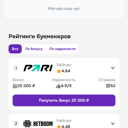
Лига Чемпионов
Зенит
Betcity
Тенниси
Теннис
Настольный теннис
Баскетбол
Матчей пока нет
Лига Европы
Спортбет
Bettery
Балтбет
Футбол
Волейбол
Теннис
24bet
Zenit
Беттери
Киберспорт
Настольный теннис
Рейтинги
Футбол
Спортбет
Зенит
Волейбол
Прочие категории
Лучшие букмекеры
РПЛ
24bet
Киберспорт
Рейтинги букмекеров
Приложения для iOS
Футбол
Легальные букмекерские конторы
Фрибеты
Лига чемпионов
Российские букмекеры
Фрибеты без депозита
АПЛ
РПЛ
Leon
Все
По бонусу
По надежности
БК с мобильным приложением
Фрибет без отыгрыша
Серия А
Лига чемпионов
Zenit
Надежные букмекеры
Промокод без отыгрыша
Ла Лига
АПЛ
Лига Ставок
БК с гостевым демосчетом
Бонус за регистрацию без отыгрыша
Бундеслига
Серия А
Марафон
Рейтинг
БК с большими коэффициентами
Фрибеты сегодня
Лига Европы
Ла Лига
Melbet
4.64
БК с минимальными депозитами
Лучшие фрибеты
Лига конференций
Бундеслига
Pari
Бонус
Надежность
Отзывов
Букмекеры для ставок на американский футбол
Фрибет новым игрокам
Лига наций
Лига Европы
Tennisi
25 000 ₽
4.9/5
52
Букмекеры для ставок на бейсбол
Новые БК с фрибетом
Суперкубок УЕФА
Лига конференций
Fonbet
Рейтинг 
Хоккей
Хоккей
Букмекеры для ставок на гольф
Фрибет 3000
Betcity
5/5
Получить бонус 25 000 ₽
пользователей
Букмекеры для ставок на автогонки
Акции букмекерских контор при регистрации
КХЛ
КХЛ
BetBoom
Коэффициенты
5/5
Букмекеры для ставок на чемпионаты мира и Европы
Промокоды букмекеров
НХЛ
НХЛ
Bettery
Линия в прематче
4/5
Букмекеры для ставок на дартс
Бездепозитные бонусы за регистрацию
АХЛ
АХЛ
Olimpbet
Рейтинг
Баскетбол
Баскетбол
Букмекеры для ставок на скачки
Бездепозитные бонусы букмекеров
Winline
Линия в лайве
5/5
4.49