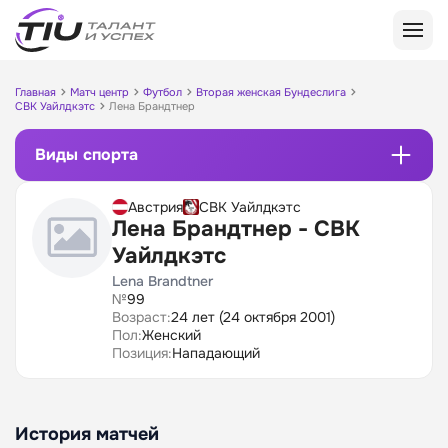
Главная
Матч центр
Футбол
Вторая женская Бундеслига
СВК Уайлдкэтс
Лена Брандтнер
Популярные БК
Пари
Виды спорта
По букмекеру
БетБум
Леон
Pari
Приложения для Android
Австрия
СВК Уайлдкэтс
Винлайн
BetBoom
Лена Брандтнер - СВК
Фонбет
Leon
Пари
Уайлдкэтс
Виды спорта
Марафон
Winline
БетБум
Бетсити
Fonbet
Леон
Баскетбол
Lena Brandtner
Статьи о БК
№
99
Мелбет
Лига Ставок
Винлайн
Киберспорт
Возраст:
24 лет (24 октября 2001)
Winline
Лига Ставок
Марафон
Фонбет
Теннис
Пол:
Женский
База знаний
По видам спорта
Олимпбет
Бет-М
Марафон
Хоккей
Позиция:
Нападающий
Виды ставок
Тенниси
Baltbet
Бетсити
Футбол
Футбол
Футбол
По видам спорта
Основы ставок
Балтбет
Melbet
Мелбет
Хоккей
Евролига
Сервисы
Бет-М
Olimpbet
Лига Ставок
Баскетбол
Футбол
История матчей
Виды спорта
Кубок России
Беттери
Tennisi
Олимпбет
Теннис
Хоккей