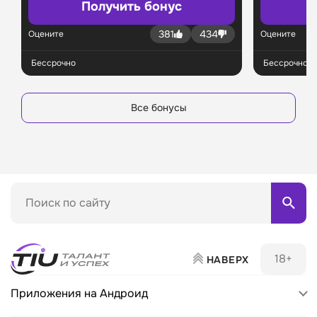
Получить бонус
П
381
434
Оцените
Оцените
Бессрочно
Бессрочно
Все бонусы
Поиск по матч-центру
18+
НАВЕРХ
Приложения на Андроид