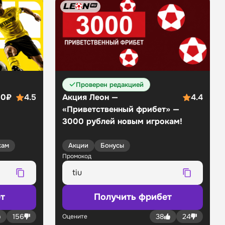
Проверен редакцией
00₽
4.5
Акция Леон —
4.4
«Приветственный фрибет» —
3000 рублей новым игрокам!
кам
Акции
Бонусы
Промокод
т
Получить фрибет
156
38
24
Оцените