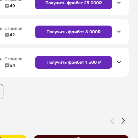
Получить фрибет 25 000₽
49
4/5
Линия в прематче
4/5
4/5
Служба поддержки
4/5
Сайт
Приложение
ь
Отзывов
Получить фрибет 3 000₽
42
4/5
Линия в прематче
4/5
4/5
Служба поддержки
4/5
Сайт
Приложение
ь
Отзывов
Получить фрибет 1 500 ₽
54
3/5
Линия в прематче
3/5
Сайт
Приложение
4/5
Служба поддержки
4/5
Сайт
Приложение