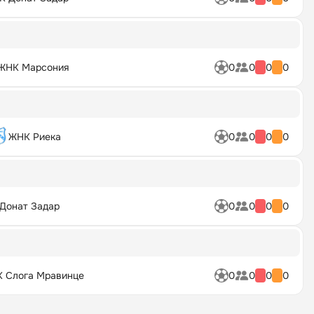
ЖНК Марсония
0
0
0
0
ЖНК Риека
0
0
0
0
Донат Задар
0
0
0
0
К Слога Мравинце
0
0
0
0