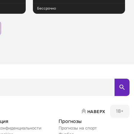
Бессрочно
18+
НАВЕРХ
ция
Прогнозы
конфиденциальности
Прогнозы на спорт