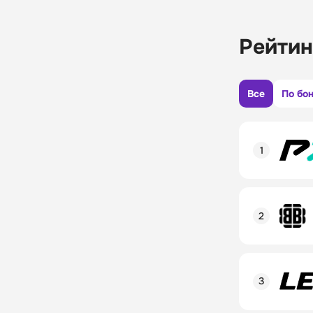
Рейтин
Все
По бо
Рейтинг пол
Линия в лай
Бонусы и ак
Рейтинг пол
Промокод
Линия в лай
Бонусы и ак
Рейтинг пол
Промокод