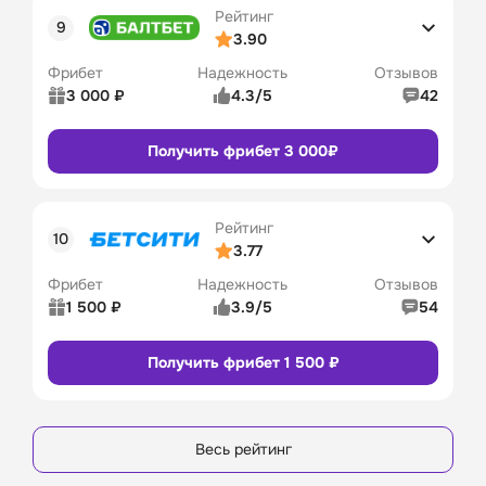
Рейтинг
Линия в лайве
Сайт
Приложение
3/5
3.90
Удобство платежей
4/5
Фрибет
Надежность
Отзывов
Служба поддержки
4/5
3 000 ₽
4.3/5
42
Бонусы и акции
4/5
Рейтинг 
5/5
Получить фрибет 3 000₽
пользователей
Промокод
Бонусы
Коэффициенты
4/5
16
Линия в прематче
4/5
Рейтинг
Линия в лайве
Сайт
Приложение
3/5
3.77
Удобство платежей
4/5
Фрибет
Надежность
Отзывов
Служба поддержки
4/5
1 500 ₽
3.9/5
54
Бонусы и акции
4/5
Рейтинг 
5/5
Получить фрибет 1 500 ₽
пользователей
Промокод
Бонусы
Коэффициенты
3/5
8
Линия в прематче
3/5
Линия в лайве
Сайт
Приложение
4/5
Весь рейтинг
Удобство платежей
4/5