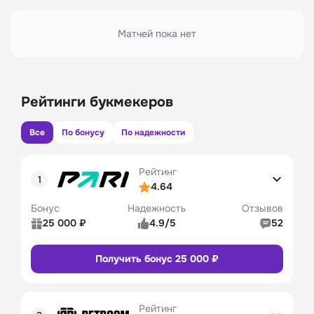
Лига Чемпионов
Зенит
Betcity
Тенниси
Теннис
Настольный теннис
Баскетбол
Лига Европы
Спортбет
Bettery
Балтбет
Футбол
Волейбол
Теннис
Матчей пока нет
24bet
Zenit
Беттери
Киберспорт
Настольный теннис
Рейтинги
Футбол
Спортбет
Зенит
Волейбол
Прочие категории
Лучшие букмекеры
РПЛ
24bet
Киберспорт
Приложения для iOS
Футбол
Легальные букмекерские конторы
Фрибеты
Лига чемпионов
Рейтинги букмекеров
Российские букмекеры
Фрибеты без депозита
АПЛ
РПЛ
Leon
БК с мобильным приложением
Фрибет без отыгрыша
Серия А
Лига чемпионов
Zenit
Все
По бонусу
По надежности
Надежные букмекеры
Промокод без отыгрыша
Ла Лига
АПЛ
Лига Ставок
БК с гостевым демосчетом
Бонус за регистрацию без отыгрыша
Бундеслига
Серия А
Марафон
БК с большими коэффициентами
Фрибеты сегодня
Лига Европы
Ла Лига
Melbet
Рейтинг
4.64
БК с минимальными депозитами
Лучшие фрибеты
Лига конференций
Бундеслига
Pari
Букмекеры для ставок на американский футбол
Фрибет новым игрокам
Лига наций
Лига Европы
Tennisi
Бонус
Надежность
Отзывов
Букмекеры для ставок на бейсбол
Новые БК с фрибетом
Суперкубок УЕФА
Лига конференций
Fonbet
25 000 ₽
4.9/5
52
Хоккей
Хоккей
Букмекеры для ставок на гольф
Фрибет 3000
Betcity
Рейтинг 
Букмекеры для ставок на автогонки
Акции букмекерских контор при регистрации
КХЛ
КХЛ
BetBoom
5/5
Получить бонус 25 000 ₽
пользователей
Букмекеры для ставок на чемпионаты мира и Европы
Промокоды букмекеров
НХЛ
НХЛ
Bettery
Коэффициенты
5/5
Букмекеры для ставок на дартс
Бездепозитные бонусы за регистрацию
АХЛ
АХЛ
Olimpbet
Линия в прематче
4/5
Баскетбол
Баскетбол
Букмекеры для ставок на скачки
Бездепозитные бонусы букмекеров
Winline
Рейтинг