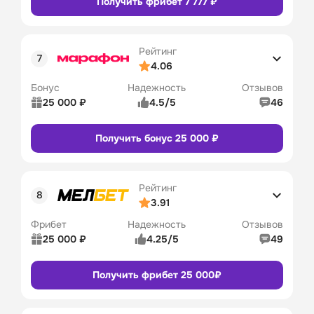
Получить фрибет 7 777 ₽
пользователей
Промокод
Бонусы
Коэффициенты
4/5
10
Линия в прематче
4/5
Рейтинг
Сайт
Приложение
Линия в лайве
4/5
4.06
Удобство платежей
4/5
Бонус
Надежность
Отзывов
Служба поддержки
4/5
25 000 ₽
4.5/5
46
Бонусы и акции
5/5
Рейтинг 
5/5
Получить бонус 25 000 ₽
пользователей
Бонусы
17
Коэффициенты
4/5
Сайт
Приложение
Линия в прематче
4/5
Рейтинг
Линия в лайве
4/5
3.91
Удобство платежей
4/5
Фрибет
Надежность
Отзывов
Служба поддержки
4/5
25 000 ₽
4.25/5
49
Бонусы и акции
4/5
Рейтинг 
5/5
Получить фрибет 25 000₽
пользователей
Промокод
Бонусы
Коэффициенты
4/5
15
Линия в прематче
4/5