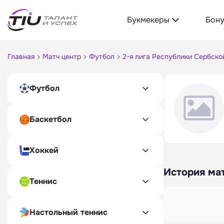
Букмекеры
Бон
Главная
Матч центр
Футбол
2-я лига Республики Сербско
Футбол
Баскетбол
Хоккей
История ма
Теннис
Настольный теннис