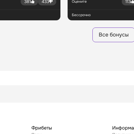
381
433
113
Оцените
Бессрочно
Все бонусы
Фрибеты
Информа