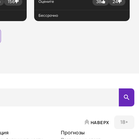
156
38
24
Оцените
Бессрочно
18+
НАВЕРХ
ция
Прогнозы