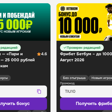
 редакцией
Проверен редакцией
 — «Пари и
4.6
Фрибет Бетбум – до 100
 — 25 000 рублей
Август 2026
окам
нусы
Без отыгрыша
Новым игро
Промокод
лучить бонус
Получить фрибе