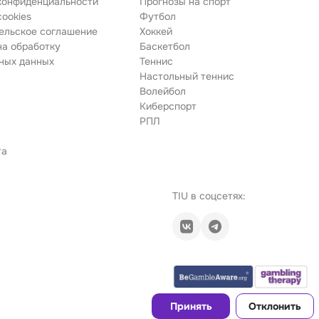
конфиденциальности
Прогнозы на спорт
ookies
Футбол
ельское соглашение
Хоккей
на обработку
Баскетбол
ных данных
Теннис
Настольный теннис
Волейбол
Киберспорт
РПЛ
та
TIU в соцсетях:
Принять
Отклонить