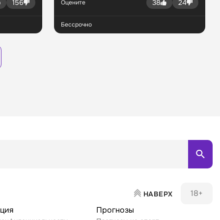
156
38
24
Оцените
Бессрочно
18+
НАВЕРХ
ция
Прогнозы