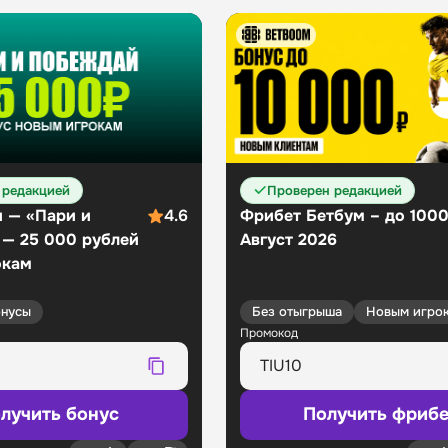
 редакцией
Проверен редакцией
 — «Пари и
4.6
Фрибет Бетбум – до 100
 — 25 000 рублей
Август 2026
окам
нусы
Без отыгрыша
Новым игро
Промокод
лучить бонус
Получить фрибе