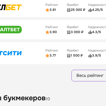
Рейтинг
Фрибет
Надежност
ции
4/5
3.91
25 000 ₽
4.25/5
ьзователей
5/5
Коэффициенты
Бонусы
ве
3/5
Удобство платежей
15
Рейтинг
Фрибет
Надежност
ции
4/5
3.90
3 000 ₽
4.3/5
ьзователей
5/5
Коэффициенты
Бонусы
ве
3/5
Удобство платежей
16
Рейтинг
Фрибет
Надежност
ции
4/5
3.77
1 500 ₽
3.9/5
Бонусы
ьзователей
5/5
Коэффициенты
8
ве
4/5
Удобство платежей
Весь рейтинг
ции
4/5
Бонусы
13
 букмекеров
10