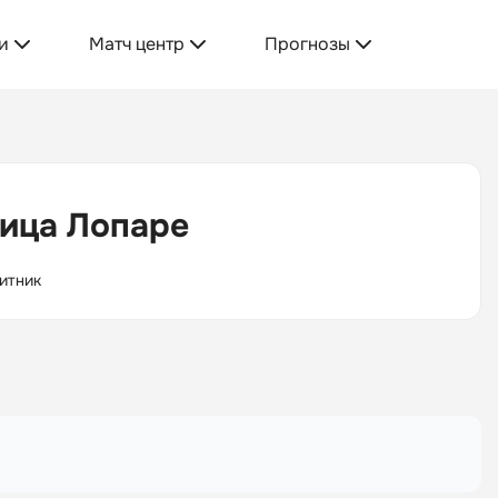
и
Матч центр
Прогнозы
ица Лопаре
итник