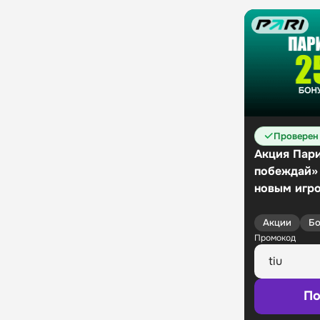
Проверен
Акция Пари
побеждай»
новым игр
Акции
Бо
Промокод
По