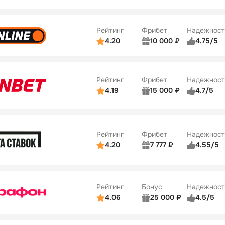
ьзователей
5/5
Коэффициенты
Бонусы
ве
3/5
Удобство платежей
42
Рейтинг
Фрибет
Надежност
ции
4/5
4.20
10 000 ₽
4.75/5
ьзователей
5/5
Коэффициенты
Бонусы
ве
4/5
Удобство платежей
34
Рейтинг
Фрибет
Надежност
ции
5/5
4.19
15 000 ₽
4.7/5
Бонусы
ьзователей
5/5
Коэффициенты
10
ве
4/5
Удобство платежей
Рейтинг
Фрибет
Надежност
ции
4/5
4.20
7 777 ₽
4.55/5
Бонусы
ьзователей
5/5
Коэффициенты
10
ве
4/5
Удобство платежей
Рейтинг
Бонус
Надежност
ции
5/5
4.06
25 000 ₽
4.5/5
ьзователей
5/5
Коэффициенты
ве
4/5
Удобство платежей