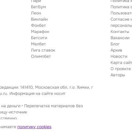
Пари
Политика 
БетБум
Политика c
Леон
Пользоват
Винлайн
Согласие 
Фонбет
персональ
Марафон
Контакты
Бетсити
Вакансии
Мелбет
Блог
Лига ставок
Архив
Олимпбет
Новости
Карта сай
О проекте
Авторы
акции: 141410, Московская обл, г.о. Химки, г
u.ru. Информация на сайте носит
ы на деньги • Перепечатка материалов без
ницу-источник
тственно.
ринимаете
политику cookies
.