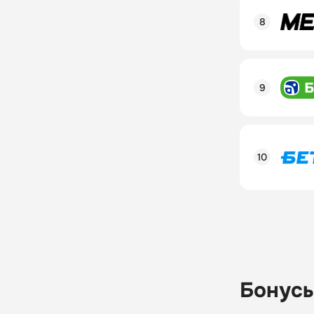
Бонусы и ак
Рейтинг пол
Промокод
Линия в лай
Бонусы и ак
Рейтинг пол
Промокод
Линия в лай
Бонусы и ак
Промокод
Рейтинг пол
Линия в лай
Бонусы и ак
Промокод
Бонусы