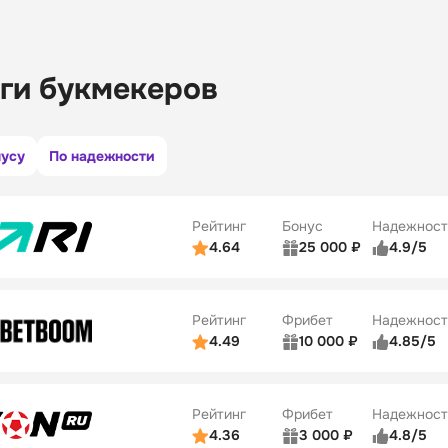
ги букмекеров
нусу
По надежности
Рейтинг
Бонус
Надежност
4.64
25 000 ₽
4.9/5
ьзователей
5/5
Коэффициенты
ве
5/5
Удобство платежей
Рейтинг
Фрибет
Надежност
ции
5/5
4.49
10 000 ₽
4.85/5
ьзователей
5/5
Коэффициенты
Бонусы
ве
5/5
Удобство платежей
22
Рейтинг
Фрибет
Надежност
ции
5/5
4.36
3 000 ₽
4.8/5