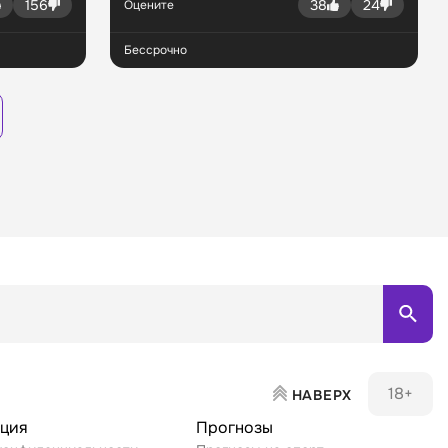
156
38
24
Оцените
Бессрочно
18+
НАВЕРХ
ция
Прогнозы