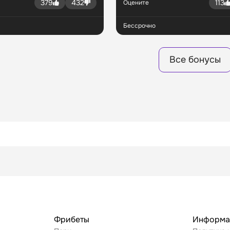
379
432
113
Оцените
Бессрочно
Все бонусы
Фрибеты
Информа