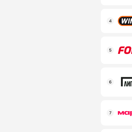
Рейтинг пол
Промокод
Линия в лай
Бонусы и ак
Рейтинг пол
Промокод
Линия в лай
Бонусы и ак
Промокод
Рейтинг пол
Линия в лай
Бонусы и ак
Промокод
Рейтинг пол
Линия в лай
Бонусы и ак
Рейтинг пол
Бонусы
17
Линия в лай