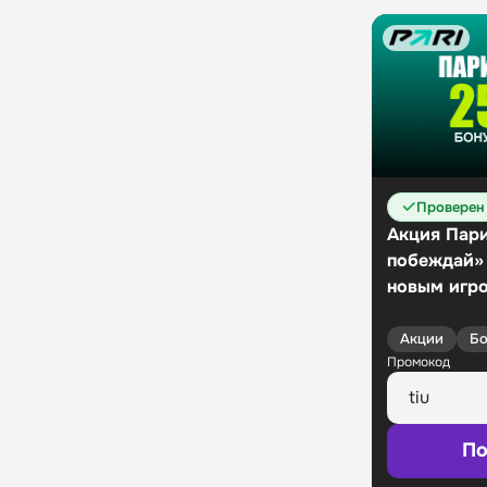
Проверен
Акция Пари
побеждай»
новым игр
Акции
Бо
Промокод
По