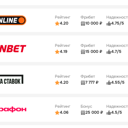
ьзователей
5/5
Коэффициенты
Бонусы
ве
3/5
Удобство платежей
42
Рейтинг
Фрибет
Надежност
ции
4/5
4.20
10 000 ₽
4.75/5
ьзователей
5/5
Коэффициенты
Бонусы
ве
4/5
Удобство платежей
34
Рейтинг
Фрибет
Надежност
ции
5/5
4.19
15 000 ₽
4.7/5
Бонусы
ьзователей
5/5
Коэффициенты
10
ве
4/5
Удобство платежей
Рейтинг
Фрибет
Надежност
ции
4/5
4.20
7 777 ₽
4.55/5
Бонусы
ьзователей
5/5
Коэффициенты
10
ве
4/5
Удобство платежей
Рейтинг
Бонус
Надежност
ции
5/5
4.06
25 000 ₽
4.5/5
ьзователей
5/5
Коэффициенты
ве
4/5
Удобство платежей