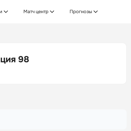
и
Матч центр
Прогнозы
ация 98