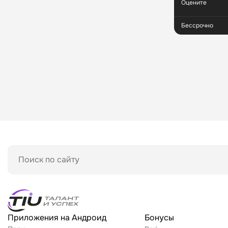
Оцените
Бессрочно
Поиск по матч-центру
Приложения на Андроид
Бонусы