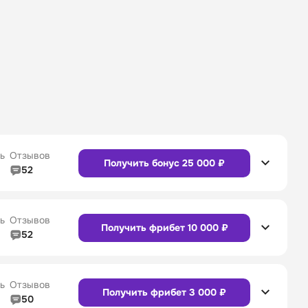
ь
Отзывов
Получить бонус 25 000 ₽
52
5/5
Линия в прематче
4/5
4/5
Служба поддержки
5/5
ь
Отзывов
Получить фрибет 10 000 ₽
52
5/5
Линия в прематче
4/5
4/5
Служба поддержки
4/5
Сайт
Приложение
ь
Отзывов
Получить фрибет 3 000 ₽
50