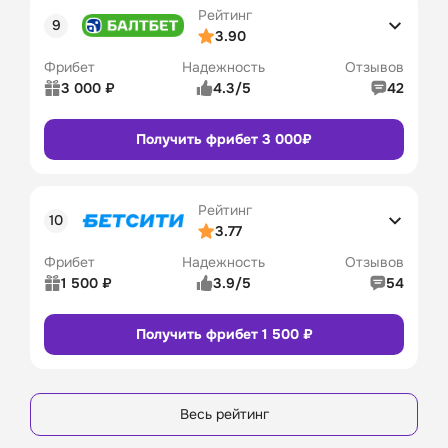
Рейтинг
Линия в лайве
Сайт
Приложение
3/5
3.90
Удобство платежей
4/5
Фрибет
Надежность
Отзывов
Служба поддержки
4/5
3 000 ₽
4.3/5
42
Бонусы и акции
4/5
Рейтинг 
5/5
Получить фрибет 3 000₽
пользователей
Промокод
Бонусы
Коэффициенты
4/5
16
Линия в прематче
4/5
Рейтинг
Линия в лайве
Сайт
Приложение
3/5
3.77
Удобство платежей
4/5
Фрибет
Надежность
Отзывов
Служба поддержки
4/5
1 500 ₽
3.9/5
54
Бонусы и акции
4/5
Рейтинг 
5/5
Получить фрибет 1 500 ₽
пользователей
Промокод
Бонусы
Коэффициенты
3/5
8
Линия в прематче
3/5
Линия в лайве
Сайт
Приложение
4/5
Весь рейтинг
Удобство платежей
4/5