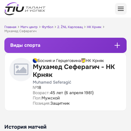
Главная
Матч центр
Футбол
2. ŽNL Карловац
НК Крняк
Мухамед Сеферагич
Популярные БК
Пари
Виды спорта
По букмекеру
БетБум
Леон
Pari
Приложения для Android
Босния и Герцеговина
НК Крняк
Винлайн
BetBoom
Мухамед Сеферагич - НК
Фонбет
Leon
Пари
Крняк
Виды спорта
Марафон
Winline
БетБум
Бетсити
Fonbet
Леон
Баскетбол
Muhamed Seferagić
Статьи о БК
№
18
Мелбет
Лига Ставок
Винлайн
Киберспорт
Возраст:
45 лет (6 апреля 1981)
Winline
Лига Ставок
Марафон
Фонбет
Теннис
Пол:
Мужской
База знаний
По видам спорта
Олимпбет
Бет-М
Марафон
Хоккей
Позиция:
Защитник
Виды ставок
Тенниси
Baltbet
Бетсити
Футбол
Футбол
Футбол
По видам спорта
Основы ставок
Балтбет
Melbet
Мелбет
Хоккей
Евролига
Сервисы
Бет-М
Olimpbet
Лига Ставок
Баскетбол
Футбол
История матчей
Виды спорта
Кубок России
Беттери
Tennisi
Олимпбет
Теннис
Хоккей