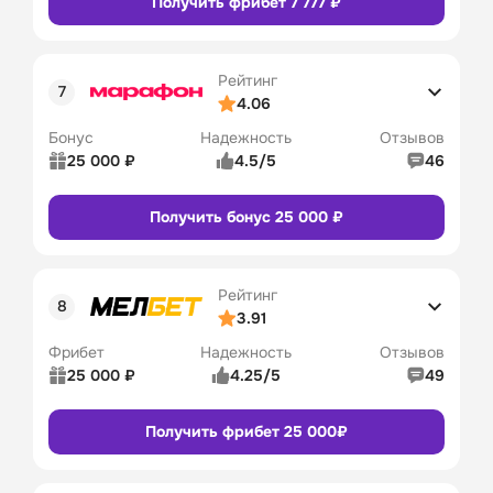
Получить фрибет 7 777 ₽
пользователей
Промокод
Бонусы
Коэффициенты
4/5
10
Линия в прематче
4/5
Рейтинг
Сайт
Приложение
Линия в лайве
4/5
4.06
Удобство платежей
4/5
Бонус
Надежность
Отзывов
Служба поддержки
4/5
25 000 ₽
4.5/5
46
Бонусы и акции
5/5
Рейтинг 
5/5
Получить бонус 25 000 ₽
пользователей
Бонусы
17
Коэффициенты
4/5
Сайт
Приложение
Линия в прематче
4/5
Рейтинг
Линия в лайве
4/5
3.91
Удобство платежей
4/5
Фрибет
Надежность
Отзывов
Служба поддержки
4/5
25 000 ₽
4.25/5
49
Бонусы и акции
4/5
Рейтинг 
5/5
Получить фрибет 25 000₽
пользователей
Промокод
Бонусы
Коэффициенты
4/5
15
Линия в прематче
4/5