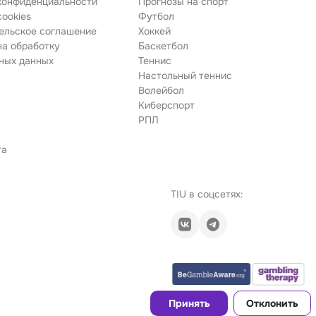
конфиденциальности
Прогнозы на спорт
ookies
Футбол
ельское соглашение
Хоккей
на обработку
Баскетбол
ных данных
Теннис
Настольный теннис
Волейбол
Киберспорт
РПЛ
та
TIU в соцсетях:
Принять
Отклонить