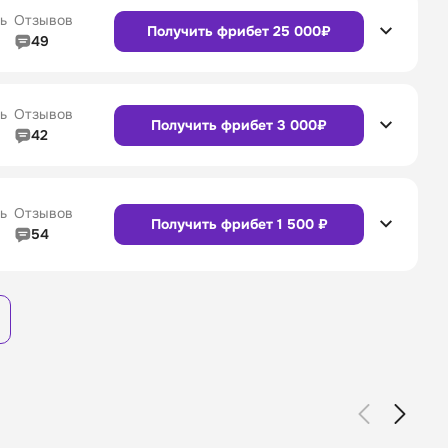
ь
Отзывов
Получить фрибет 25 000₽
49
4/5
Линия в прематче
4/5
4/5
Служба поддержки
4/5
Сайт
Приложение
ь
Отзывов
Получить фрибет 3 000₽
42
4/5
Линия в прематче
4/5
4/5
Служба поддержки
4/5
Сайт
Приложение
ь
Отзывов
Получить фрибет 1 500 ₽
54
3/5
Линия в прематче
3/5
Сайт
Приложение
4/5
Служба поддержки
4/5
Сайт
Приложение