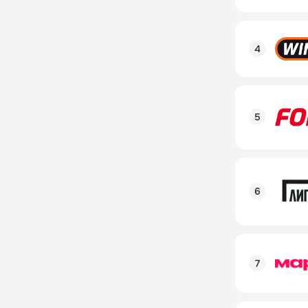
Рейтинг пол
Промокод
Линия в лай
Бонусы и ак
Рейтинг пол
Промокод
Линия в лай
Бонусы и ак
Промокод
Рейтинг пол
Линия в лай
Бонусы и ак
Промокод
Рейтинг пол
Линия в лай
Бонусы и ак
Рейтинг пол
Бонусы
17
Линия в лай