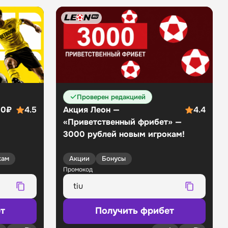
Проверен редакцией
00₽
4.5
Акция Леон —
4.4
«Приветственный фрибет» —
3000 рублей новым игрокам!
кам
Акции
Бонусы
Промокод
т
Получить фрибет