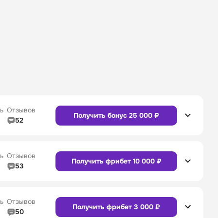
ь
Отзывов
Получить бонус 25 000 ₽
52
5/5
Линия в прематче
4/5
4/5
Служба поддержки
5/5
ь
Отзывов
Получить фрибет 10 000 ₽
53
5/5
Линия в прематче
4/5
4/5
Служба поддержки
4/5
Сайт
Приложение
ь
Отзывов
Получить фрибет 3 000 ₽
50