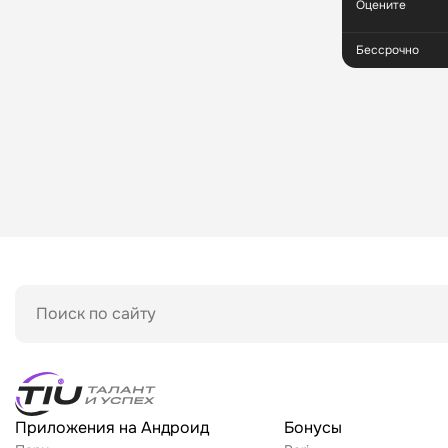
Оцените
Бессрочно
Поиск по матч-центру
Приложения на Андроид
Бонусы