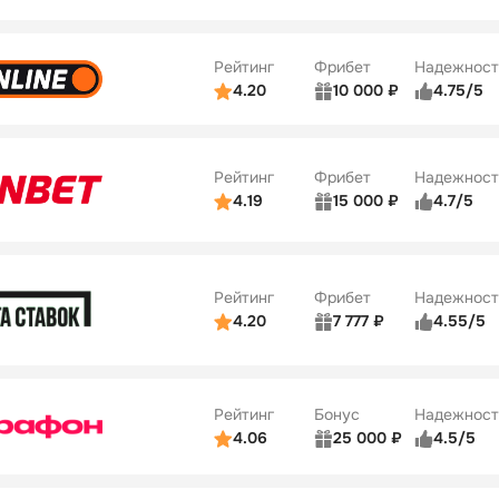
ьзователей
5/5
Коэффициенты
Бонусы
ве
3/5
Удобство платежей
42
Рейтинг
Фрибет
Надежност
ции
4/5
4.20
10 000 ₽
4.75/5
ьзователей
5/5
Коэффициенты
Бонусы
ве
4/5
Удобство платежей
34
Рейтинг
Фрибет
Надежност
ции
5/5
4.19
15 000 ₽
4.7/5
Бонусы
ьзователей
5/5
Коэффициенты
10
ве
4/5
Удобство платежей
Рейтинг
Фрибет
Надежност
ции
4/5
4.20
7 777 ₽
4.55/5
Бонусы
ьзователей
5/5
Коэффициенты
10
ве
4/5
Удобство платежей
Рейтинг
Бонус
Надежност
ции
5/5
4.06
25 000 ₽
4.5/5
ьзователей
5/5
Коэффициенты
ве
4/5
Удобство платежей