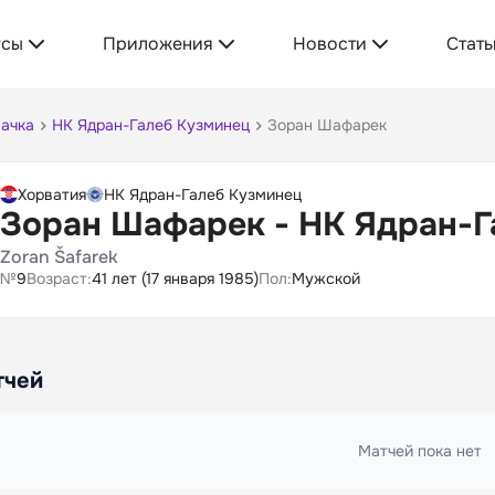
усы
Приложения
Новости
Стать
ачка
НК Ядран-Галеб Кузминец
Зоран Шафарек
Хорватия
НК Ядран-Галеб Кузминец
Зоран Шафарек - НК Ядран-Г
Zoran Šafarek
№
9
Возраст:
41 лет (17 января 1985)
Пол:
Мужской
тчей
Матчей пока нет