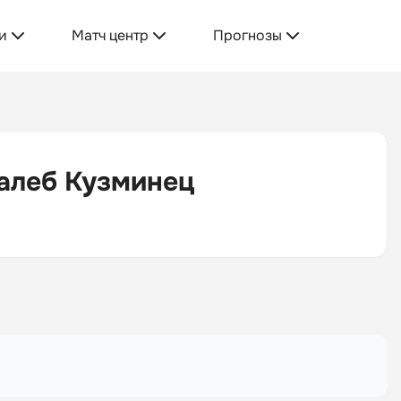
и
Матч центр
Прогнозы
алеб Кузминец