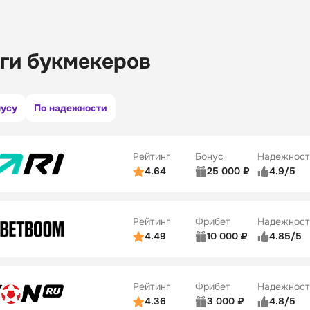
ги букмекеров
нусу
По надежности
Рейтинг
Бонус
Надежност
4.64
25 000 ₽
4.9/5
ьзователей
5/5
Коэффициенты
ве
5/5
Удобство платежей
Рейтинг
Фрибет
Надежност
ции
5/5
4.49
10 000 ₽
4.85/5
ьзователей
5/5
Коэффициенты
Бонусы
ве
5/5
Удобство платежей
22
Рейтинг
Фрибет
Надежност
ции
5/5
4.36
3 000 ₽
4.8/5