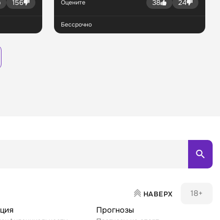
156
38
24
Оцените
Бессрочно
18+
НАВЕРХ
ция
Прогнозы