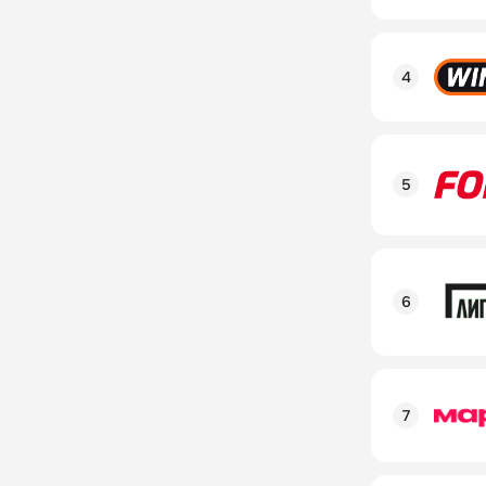
Рейтинг пол
Промокод
Линия в лай
Бонусы и ак
Рейтинг пол
Промокод
Линия в лай
Бонусы и ак
Промокод
Рейтинг пол
Линия в лай
Бонусы и ак
Промокод
Рейтинг пол
Линия в лай
Бонусы и ак
Рейтинг пол
Бонусы
17
Линия в лай