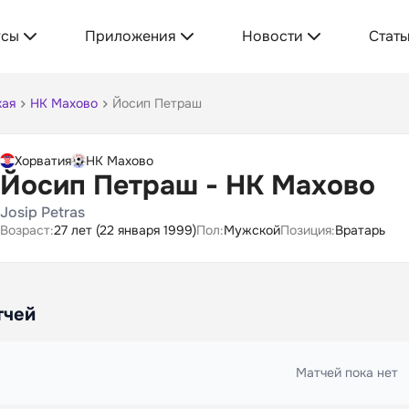
усы
Приложения
Новости
Стать
кая
НК Махово
Йосип Петраш
Хорватия
НК Махово
Йосип Петраш - НК Махово
Josip Petras
Возраст:
27 лет (22 января 1999)
Пол:
Мужской
Позиция:
Вратарь
тчей
Матчей пока нет