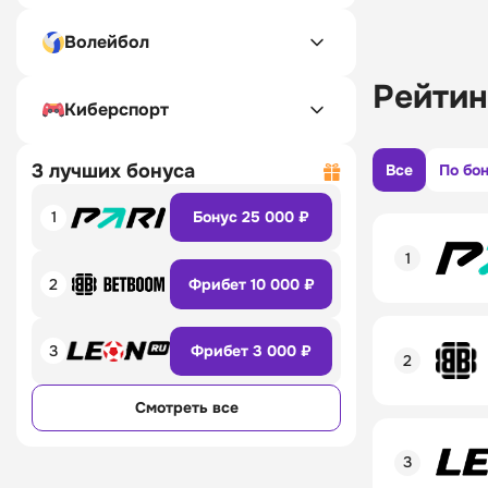
Волейбол
Рейтин
Киберспорт
3 лучших бонуса
Все
По бо
1
Бонус 25 000 ₽
2
Фрибет 10 000 ₽
Рейтинг пол
Линия в лай
3
Фрибет 3 000 ₽
Бонусы и ак
Рейтинг пол
Промокод
Смотреть все
Линия в лай
Бонусы и ак