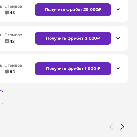
ь
Отзывов
Получить фрибет 25 000₽
48
4/5
Линия в прематче
4/5
4/5
Служба поддержки
4/5
Сайт
Приложение
ь
Отзывов
Получить фрибет 3 000₽
42
4/5
Линия в прематче
4/5
4/5
Служба поддержки
4/5
Сайт
Приложение
ь
Отзывов
Получить фрибет 1 500 ₽
54
3/5
Линия в прематче
3/5
Сайт
Приложение
4/5
Служба поддержки
4/5
Сайт
Приложение