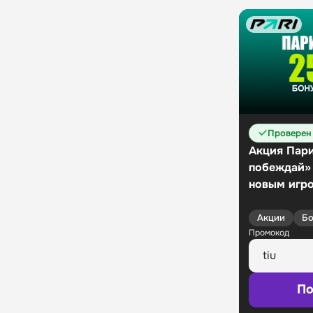
Проверен
Акция Пари
побеждай»
новым игр
Акции
Бо
Промокод
По