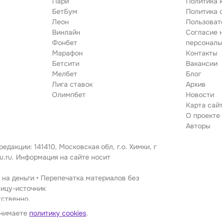
Пари
Политика 
БетБум
Политика c
Леон
Пользоват
Винлайн
Согласие 
Фонбет
персональ
Марафон
Контакты
Бетсити
Вакансии
Мелбет
Блог
Лига ставок
Архив
Олимпбет
Новости
Карта сай
О проекте
Авторы
акции: 141410, Московская обл, г.о. Химки, г
u.ru. Информация на сайте носит
ы на деньги • Перепечатка материалов без
ницу-источник
тственно.
ринимаете
политику cookies
.