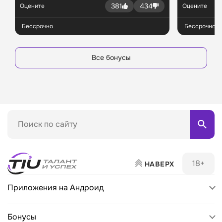
381
434
Оцените
Оцените
Бессрочно
Бессрочно
Все бонусы
Поиск по матч-центру
18+
НАВЕРХ
Приложения на Андроид
Пари
Бонусы