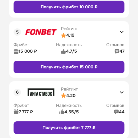
Рейтинг 
5/5
Чемпионат мира
Получить фрибет 10 000 ₽
пользователей
Промокод
Бонусы
Суперлига России
Коэффициенты
4/5
34
Чемпионат Европы
Линия в прематче
4/5
Киберспорт
Рейтинг
Линия в лайве
Сайт
Приложение
4/5
IEM Cologne
4.19
Удобство платежей
4/5
The International
Фрибет
Надежность
Отзывов
Esports World Cup Counter Strike
Служба поддержки
4/5
15 000 ₽
4.7/5
47
Бонусы и акции
5/5
Рейтинг 
5/5
Получить фрибет 15 000 ₽
пользователей
Промокод
Бонусы
Коэффициенты
4/5
10
Линия в прематче
4/5
Рейтинг
Линия в лайве
Сайт
Приложение
4/5
4.20
Удобство платежей
4/5
Фрибет
Надежность
Отзывов
Служба поддержки
5/5
7 777 ₽
4.55/5
44
Бонусы и акции
4/5
Рейтинг 
5/5
Получить фрибет 7 777 ₽
пользователей
Промокод
Бонусы
Коэффициенты
4/5
10