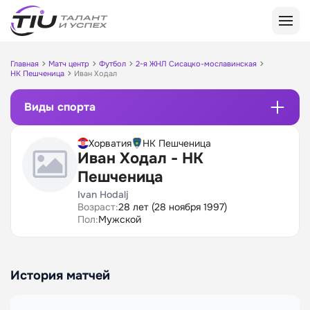
Главная
Матч центр
Футбол
2-я ЖНЛ Сисацко-мославинская
НК Пешченица
Иван Ходал
Популярные БК
Пари
Виды спорта
По букмекеру
БетБум
Леон
Pari
Приложения для Android
Хорватия
НК Пешченица
Винлайн
BetBoom
Иван Ходал - НК
Фонбет
Leon
Пари
Пешченица
Виды спорта
Марафон
Winline
БетБум
Бетсити
Fonbet
Леон
Баскетбол
Ivan Hodalj
Статьи о БК
Возраст:
28 лет (28 ноября 1997)
Мелбет
Лига Ставок
Винлайн
Киберспорт
Пол:
Мужской
Winline
Лига Ставок
Марафон
Фонбет
Теннис
База знаний
По видам спорта
Олимпбет
Бет-М
Марафон
Хоккей
Виды ставок
Тенниси
Baltbet
Бетсити
Футбол
Футбол
Футбол
По видам спорта
Основы ставок
Балтбет
Melbet
Мелбет
Хоккей
История матчей
Евролига
Сервисы
Бет-М
Olimpbet
Лига Ставок
Баскетбол
Футбол
Виды спорта
Кубок России
Беттери
Tennisi
Олимпбет
Теннис
Хоккей