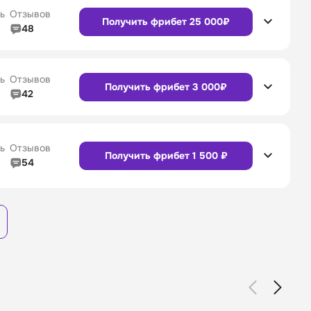
ь
Отзывов
Получить фрибет 25 000₽
48
4/5
Линия в прематче
4/5
4/5
Служба поддержки
4/5
Сайт
Приложение
ь
Отзывов
Получить фрибет 3 000₽
42
4/5
Линия в прематче
4/5
4/5
Служба поддержки
4/5
Сайт
Приложение
ь
Отзывов
Получить фрибет 1 500 ₽
54
3/5
Линия в прематче
3/5
Сайт
Приложение
4/5
Служба поддержки
4/5
Сайт
Приложение