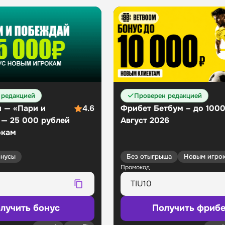
 редакцией
Проверен редакцией
 — «Пари и
4.6
Фрибет Бетбум – до 100
 — 25 000 рублей
Август 2026
окам
нусы
Без отыгрыша
Новым игро
Промокод
лучить бонус
Получить фрибе