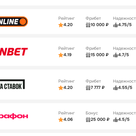
ьзователей
5/5
Коэффициенты
Бонусы
ве
3/5
Удобство платежей
42
Рейтинг
Фрибет
Надежност
ции
4/5
4.20
10 000 ₽
4.75/5
ьзователей
5/5
Коэффициенты
Бонусы
ве
4/5
Удобство платежей
34
Рейтинг
Фрибет
Надежност
ции
5/5
4.19
15 000 ₽
4.7/5
Бонусы
ьзователей
5/5
Коэффициенты
10
ве
4/5
Удобство платежей
Рейтинг
Фрибет
Надежност
ции
4/5
4.20
7 777 ₽
4.55/5
Бонусы
ьзователей
5/5
Коэффициенты
10
ве
4/5
Удобство платежей
Рейтинг
Бонус
Надежност
ции
5/5
4.06
25 000 ₽
4.5/5
ьзователей
5/5
Коэффициенты
ве
4/5
Удобство платежей