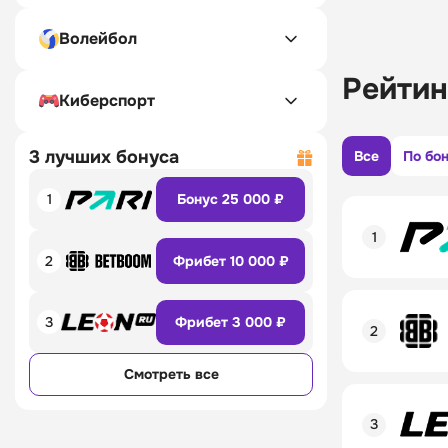
Волейбол
Рейтин
Киберспорт
3 лучших бонуса
Все
По бо
1
Бонус 25 000 ₽
2
Фрибет 10 000 ₽
Рейтинг пол
Линия в лай
3
Фрибет 3 000 ₽
Бонусы и ак
Рейтинг пол
Промокод
Смотреть все
Линия в лай
Бонусы и ак