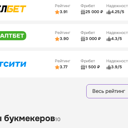
Рейтинг
Фрибет
Надежност
ции
4/5
3.91
25 000 ₽
4.25/5
ьзователей
5/5
Коэффициенты
Бонусы
ве
3/5
Удобство платежей
15
Рейтинг
Фрибет
Надежност
ции
4/5
3.90
3 000 ₽
4.3/5
ьзователей
5/5
Коэффициенты
Бонусы
ве
3/5
Удобство платежей
16
Рейтинг
Фрибет
Надежност
ции
4/5
3.77
1 500 ₽
3.9/5
Бонусы
ьзователей
5/5
Коэффициенты
8
ве
4/5
Удобство платежей
Весь рейтинг
ции
4/5
Бонусы
13
 букмекеров
10