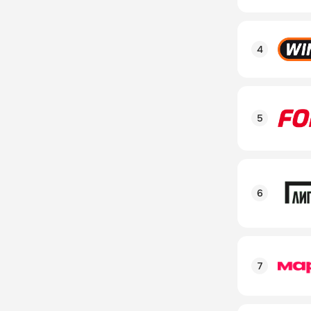
Рейтинг пол
Промокод
Линия в лай
Бонусы и ак
Рейтинг пол
Промокод
Линия в лай
Бонусы и ак
Промокод
Рейтинг пол
Линия в лай
Бонусы и ак
Промокод
Рейтинг пол
Линия в лай
Бонусы и ак
Рейтинг пол
Бонусы
17
Линия в лай