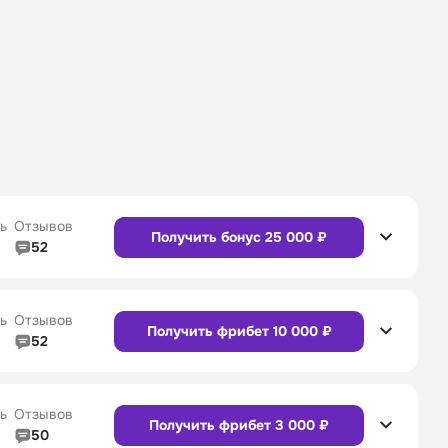
ь
Отзывов
Получить бонус 25 000 ₽
52
5/5
Линия в прематче
4/5
4/5
Служба поддержки
5/5
ь
Отзывов
Получить фрибет 10 000 ₽
52
5/5
Линия в прематче
4/5
4/5
Служба поддержки
4/5
Сайт
Приложение
ь
Отзывов
Получить фрибет 3 000 ₽
50