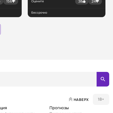
156
38
24
Оцените
Бессрочно
18+
НАВЕРХ
ция
Прогнозы