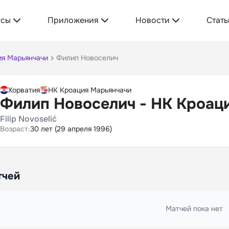
усы
Приложения
Новости
Стать
ия Марьянчачи
Филип Новоселич
Хорватия
НК Кроация Марьянчачи
Филип Новоселич - НК Кроац
Filip Novoselić
Возраст:
30 лет (29 апреля 1996)
тчей
Матчей пока нет