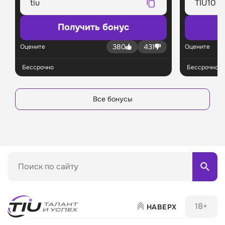
Получить бонус
П
380
431
Оцените
Оцените
Бессрочно
Бессрочно
Все бонусы
Поиск по матч-центру
18+
НАВЕРХ