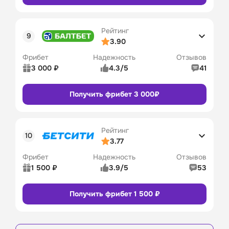
Коэффициенты
4/5
15
Линия в прематче
4/5
Рейтинг
Линия в лайве
Сайт
Приложение
3/5
3.90
Удобство платежей
4/5
Фрибет
Надежность
Отзывов
Служба поддержки
4/5
3 000 ₽
4.3/5
41
Бонусы и акции
4/5
Рейтинг 
5/5
Получить фрибет 3 000₽
пользователей
Промокод
Бонусы
Коэффициенты
4/5
16
Линия в прематче
4/5
Рейтинг
Линия в лайве
Сайт
Приложение
3/5
3.77
Удобство платежей
4/5
Фрибет
Надежность
Отзывов
Служба поддержки
4/5
1 500 ₽
3.9/5
53
Бонусы и акции
4/5
Рейтинг 
5/5
Получить фрибет 1 500 ₽
пользователей
Промокод
Бонусы
Коэффициенты
3/5
8
Линия в прематче
3/5