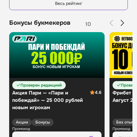
Линия в лайве
Сайт
Приложение
4/5
Весь рейтинг
Удобство платежей
4/5
Служба поддержки
4/5
Бонусы букмекеров
10
Бонусы и акции
4/5
Промокод
Бонусы
13
Сайт
Приложение
Проверен редакцией
Провере
Акция Пари — «Пари и
4.6
Фрибет Б
побеждай» — 25 000 рублей
Август 20
новым игрокам
Акции
Бонусы
Без отыгр
Промокод
Промокод