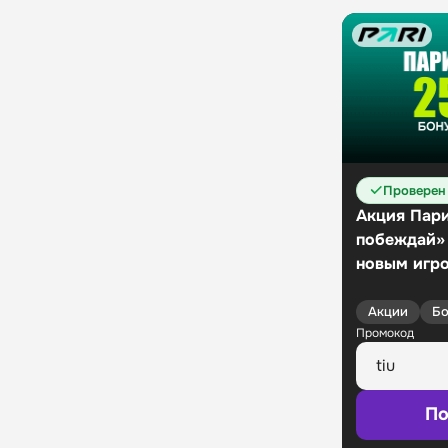
Проверен
Акция Пари
побеждай»
новым игр
Акции
Бо
Промокод
По