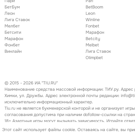
Пари
Pari
БетБум
BetBoom
Леон
Leon
Лига Ставок
Winline
Мелбет
Fonbet
Бетсити
Марафон
Марафон
Betcity
Фонбет
Melbet
Винлайн
Лига Ставок
Olimpbet
© 2015 - 2026 ИА "TIU.RU"
Наименование средства массовой информации: ТИУ.ру. Адрес ред
Химки, ул. Дружбы. Адрес электронной почты редакции: info@ti
исключительно информационный характер.
Tiu.ru не является букмекерской конторой и не организует игр
согласования допустима при наличии dofollow-ссылки на стра
18+ Азартные игры могут вызывать зависимость. Играйте отве
Этот сайт использует файлы cookie. Оставаясь на сайте, вы п