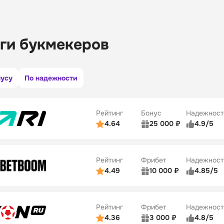
ги букмекеров
нусу
По надежности
Рейтинг
Бонус
Надежност
4.64
25 000 ₽
4.9/5
ьзователей
5/5
Коэффициенты
ве
5/5
Удобство платежей
Рейтинг
Фрибет
Надежност
ции
5/5
4.49
10 000 ₽
4.85/5
ьзователей
5/5
Коэффициенты
Бонусы
ве
5/5
Удобство платежей
22
Рейтинг
Фрибет
Надежност
ции
5/5
4.36
3 000 ₽
4.8/5