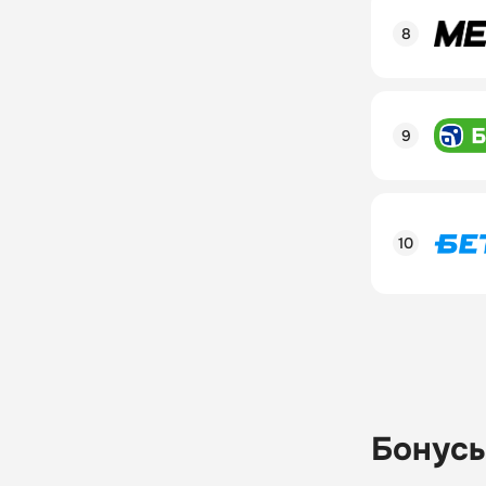
Бонусы и ак
Рейтинг пол
Промокод
Линия в лай
Бонусы и ак
Рейтинг пол
Промокод
Линия в лай
Бонусы и ак
Промокод
Рейтинг пол
Линия в лай
Бонусы и ак
Промокод
Бонусы