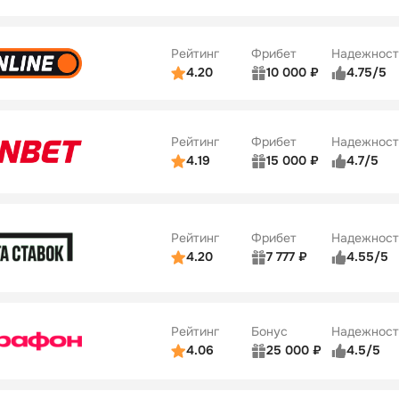
ьзователей
5/5
Коэффициенты
Бонусы
ве
3/5
Удобство платежей
42
Рейтинг
Фрибет
Надежност
ции
4/5
4.20
10 000 ₽
4.75/5
ьзователей
5/5
Коэффициенты
Бонусы
ве
4/5
Удобство платежей
34
Рейтинг
Фрибет
Надежност
ции
5/5
4.19
15 000 ₽
4.7/5
Бонусы
ьзователей
5/5
Коэффициенты
10
ве
4/5
Удобство платежей
Рейтинг
Фрибет
Надежност
ции
4/5
4.20
7 777 ₽
4.55/5
Бонусы
ьзователей
5/5
Коэффициенты
10
ве
4/5
Удобство платежей
Рейтинг
Бонус
Надежност
ции
5/5
4.06
25 000 ₽
4.5/5
ьзователей
5/5
Коэффициенты
ве
4/5
Удобство платежей