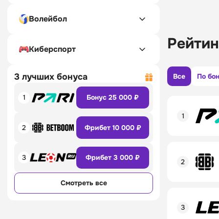
Волейбол
Рейтин
Киберспорт
3 лучших бонуса
Все
По бо
1
Бонус 25 000 ₽
2
Фрибет 10 000 ₽
Рейтинг пол
Линия в лай
3
Фрибет 3 000 ₽
Бонусы и ак
Рейтинг пол
Промокод
Смотреть все
Линия в лай
Бонусы и ак