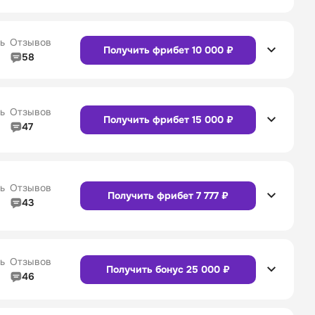
5/5
Линия в прематче
5/5
4/5
Служба поддержки
5/5
Сайт
Приложение
ь
Отзывов
Получить фрибет 10 000 ₽
58
4/5
Линия в прематче
4/5
4/5
Служба поддержки
4/5
Сайт
Приложение
ь
Отзывов
Получить фрибет 15 000 ₽
47
4/5
Линия в прематче
4/5
Сайт
Приложение
4/5
Служба поддержки
5/5
ь
Отзывов
Получить фрибет 7 777 ₽
43
4/5
Линия в прематче
4/5
Сайт
Приложение
4/5
Служба поддержки
4/5
ь
Отзывов
Получить бонус 25 000 ₽
46
4/5
Линия в прематче
4/5
Сайт
Приложение
4/5
Служба поддержки
4/5