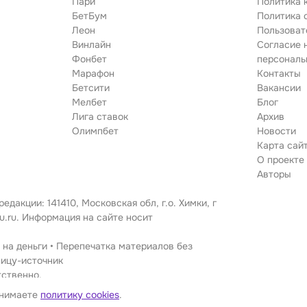
Пари
Политика 
БетБум
Политика c
Леон
Пользоват
Винлайн
Согласие 
Фонбет
персональ
Марафон
Контакты
Бетсити
Вакансии
Мелбет
Блог
Лига ставок
Архив
Олимпбет
Новости
Карта сай
О проекте
Авторы
акции: 141410, Московская обл, г.о. Химки, г
u.ru. Информация на сайте носит
ы на деньги • Перепечатка материалов без
ницу-источник
тственно.
ринимаете
политику cookies
.