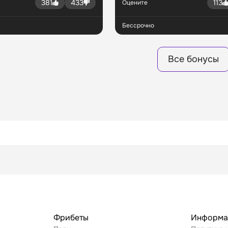
381
433
113
Оцените
Бессрочно
Все бонусы
Фрибеты
Информа