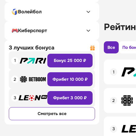
Волейбол
Рейтин
Киберспорт
3 лучших бонуса
Все
По бо
1
Бонус 25 000 ₽
2
Фрибет 10 000 ₽
Рейтинг пол
Линия в лай
3
Фрибет 3 000 ₽
Бонусы и ак
Рейтинг пол
Промокод
Смотреть все
Линия в лай
Бонусы и ак