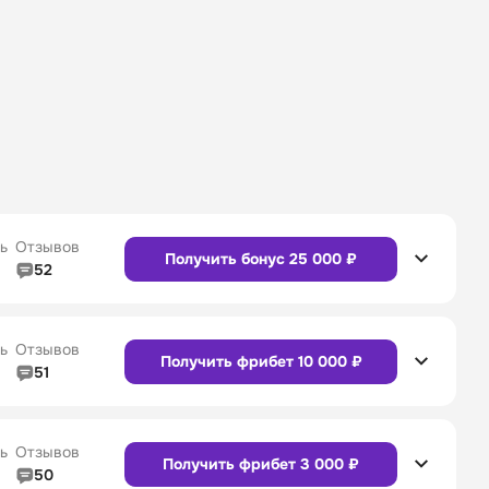
ь
Отзывов
Получить бонус 25 000 ₽
52
5/5
Линия в прематче
4/5
4/5
Служба поддержки
5/5
ь
Отзывов
Получить фрибет 10 000 ₽
51
5/5
Линия в прематче
4/5
4/5
Служба поддержки
4/5
Сайт
Приложение
ь
Отзывов
Получить фрибет 3 000 ₽
50