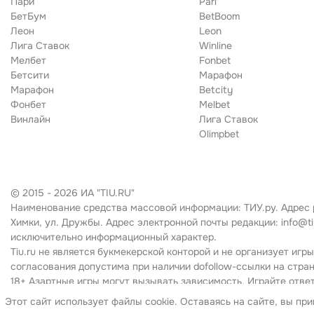
Пари
Pari
БетБум
BetBoom
Леон
Leon
Лига Ставок
Winline
Мелбет
Fonbet
Бетсити
Марафон
Марафон
Betcity
Фонбет
Melbet
Винлайн
Лига Ставок
Olimpbet
© 2015 - 2026 ИА "TIU.RU"
Наименование средства массовой информации: ТИУ.ру. Адрес ред
Химки, ул. Дружбы. Адрес электронной почты редакции: info@ti
исключительно информационный характер.
Tiu.ru не является букмекерской конторой и не организует игр
согласования допустима при наличии dofollow-ссылки на стра
18+ Азартные игры могут вызывать зависимость. Играйте отве
Этот сайт использует файлы cookie. Оставаясь на сайте, вы п