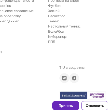
конфиденциальности
Прогнозы на спорт
ookies
Футбол
ельское соглашение
Хоккей
на обработку
Баскетбол
ных данных
Теннис
Настольный теннис
Волейбол
Киберспорт
РПЛ
та
TIU в соцсетях:
Принять
Отклонить