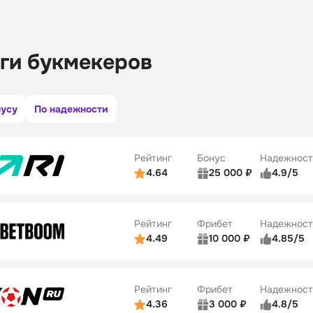
ги букмекеров
нусу
По надежности
Рейтинг
Бонус
Надежност
4.64
25 000 ₽
4.9/5
ьзователей
5/5
Коэффициенты
ве
5/5
Удобство платежей
Рейтинг
Фрибет
Надежност
ции
5/5
4.49
10 000 ₽
4.85/5
ьзователей
5/5
Коэффициенты
Бонусы
ве
5/5
Удобство платежей
22
Рейтинг
Фрибет
Надежност
ции
5/5
4.36
3 000 ₽
4.8/5