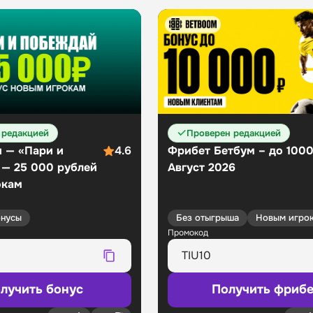
 редакцией
Проверен редакцией
 — «Пари и
4.6
Фрибет Бетбум – до 100
 — 25 000 рублей
Август 2026
окам
нусы
Без отыгрыша
Новым игро
Промокод
лучить бонус
Получить фрибе