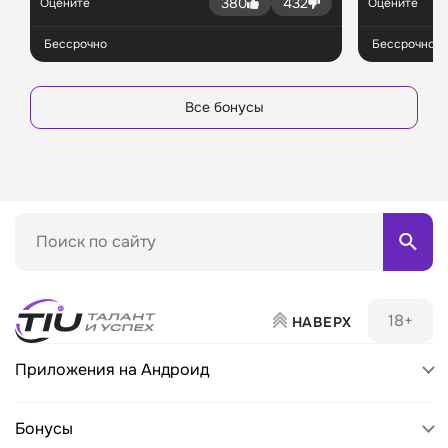
380
432
Оцените
Оцените
Бессрочно
Бессрочно
Все бонусы
Поиск по матч-центру
18+
НАВЕРХ
Приложения на Андроид
Пари
Бонусы