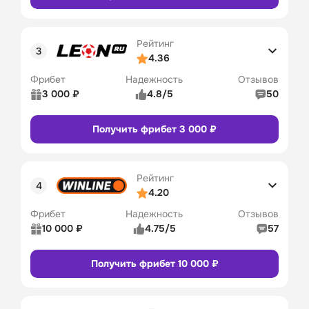
Коэффициенты
5/5
22
Линия в прематче
4/5
Рейтинг
Линия в лайве
Сайт
Приложение
5/5
4.36
Удобство платежей
4/5
Фрибет
Надежность
Отзывов
Служба поддержки
4/5
3 000 ₽
4.8/5
50
Бонусы и акции
5/5
Рейтинг 
5/5
Получить фрибет 3 000 ₽
пользователей
Промокод
Бонусы
Коэффициенты
5/5
42
Линия в прематче
5/5
Рейтинг
Линия в лайве
Сайт
Приложение
3/5
4.20
Удобство платежей
4/5
Фрибет
Надежность
Отзывов
Служба поддержки
5/5
10 000 ₽
4.75/5
57
Бонусы и акции
4/5
Рейтинг 
5/5
Получить фрибет 10 000 ₽
пользователей
Промокод
Бонусы
Коэффициенты
4/5
34
Линия в прематче
4/5