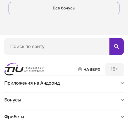
Все бонусы
Поиск по матч-центру
18+
НАВЕРХ
Приложения на Андроид
Пари
Бонусы
БетБум
Pari
Фрибеты
Леон
BetBoom