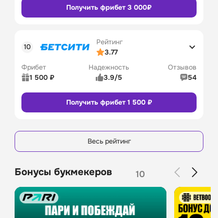
5/5
Получить фрибет 3 000₽
пользователей
Промокод
Бонусы
Коэффициенты
4/5
16
Линия в прематче
4/5
Рейтинг
Линия в лайве
Сайт
Приложение
3/5
3.77
Удобство платежей
4/5
Фрибет
Надежность
Отзывов
Служба поддержки
4/5
1 500 ₽
3.9/5
54
Бонусы и акции
4/5
Рейтинг 
5/5
Получить фрибет 1 500 ₽
пользователей
Промокод
Бонусы
Коэффициенты
3/5
8
Линия в прематче
3/5
Линия в лайве
Сайт
Приложение
4/5
Весь рейтинг
Удобство платежей
4/5
Служба поддержки
4/5
Бонусы букмекеров
10
Бонусы и акции
4/5
Промокод
Бонусы
13