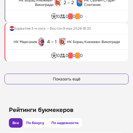
НК Борац Кнежеви-
НК Свачич Стари-
Букмекеры для ставок на киберспорт
НБА
НБА
Baltbet
2 – 2
Виногради
Слатиник
Букмекеры для профессиональных игроков
Единая Лига ВТБ
Единая Лига ВТБ
24Бет
Букмекеры для ставок на футбол
Евролига
Евролига
0
0
0
0
WNBA
WNBA
Суперлига
Суперлига
Хорватия
3-я лига — Восток
9 мая 2026
18:30
Теннис
Теннис
4 – 1
US Open 2026 ATP
ATP
НК Марсония
НК Борац Кнежеви-Виногради
US Open 2026 WTA
WTA
Настольный теннис
Cincinnati ATP
0
0
0
0
Cincinnati WTA
Челленджер
Настольный теннис
Лига Про
Чемпионат мира
Setka Cup
Показать ещё
Волейбол
Кубок мира
Чемпионат Европы
Лига Наций
WTT Champions Yokohama, MS
Суперлига России
Киберспорт
WTT Champions Yokohama, WS
Рейтинги букмекеров
Europe Smash Sweden, WS
IEM Cologne
Europe Smash Sweden, MS
The International
Все
По бонусу
По надежности
Волейбол
Лига Наций