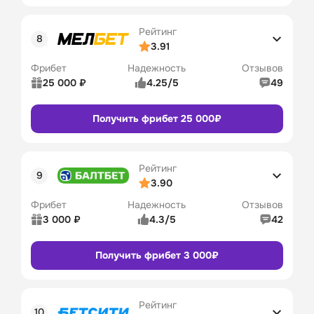
Коэффициенты
4/5
Сайт
Приложение
Линия в прематче
4/5
Рейтинг
Линия в лайве
4/5
3.91
Удобство платежей
4/5
Фрибет
Надежность
Отзывов
Служба поддержки
4/5
25 000 ₽
4.25/5
49
Бонусы и акции
4/5
Рейтинг 
5/5
Получить фрибет 25 000₽
пользователей
Промокод
Бонусы
Коэффициенты
4/5
15
Линия в прематче
4/5
Рейтинг
Линия в лайве
Сайт
Приложение
3/5
3.90
Удобство платежей
4/5
Фрибет
Надежность
Отзывов
Служба поддержки
4/5
3 000 ₽
4.3/5
42
Бонусы и акции
4/5
Рейтинг 
5/5
Получить фрибет 3 000₽
пользователей
Промокод
Бонусы
Коэффициенты
4/5
16
Линия в прематче
4/5
Рейтинг
Линия в лайве
Сайт
Приложение
3/5