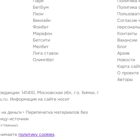
Пари
Политика 
БетБум
Политика c
Леон
Пользоват
Винлайн
Согласие 
Фонбет
персональ
Марафон
Контакты
Бетсити
Вакансии
Мелбет
Блог
Лига ставок
Архив
Олимпбет
Новости
Карта сай
О проекте
Авторы
акции: 141410, Московская обл, г.о. Химки, г
u.ru. Информация на сайте носит
ы на деньги • Перепечатка материалов без
ницу-источник
тственно.
ринимаете
политику cookies
.