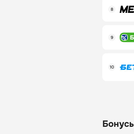
Бонусы и ак
Рейтинг пол
Промокод
Линия в лай
Бонусы и ак
Рейтинг пол
Промокод
Линия в лай
Бонусы и ак
Промокод
Рейтинг пол
Линия в лай
Бонусы и ак
Промокод
Бонусы