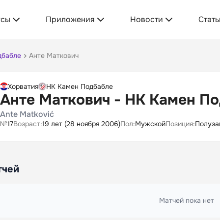
усы
Приложения
Новости
Стать
дбабле
Анте Маткович
Хорватия
НК Камен Подбабле
Анте Маткович - НК Камен П
Ante Matković
№
17
Возраст:
19 лет (28 ноября 2006)
Пол:
Мужской
Позиция:
Полуза
тчей
Матчей пока нет