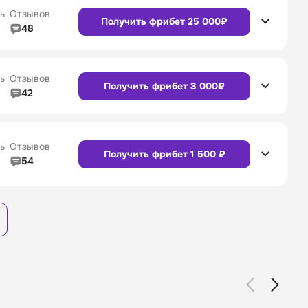
ь
Отзывов
Получить фрибет 25 000₽
48
4/5
Линия в прематче
4/5
4/5
Служба поддержки
4/5
Сайт
Приложение
ь
Отзывов
Получить фрибет 3 000₽
42
4/5
Линия в прематче
4/5
4/5
Служба поддержки
4/5
Сайт
Приложение
ь
Отзывов
Получить фрибет 1 500 ₽
54
3/5
Линия в прематче
3/5
Сайт
Приложение
4/5
Служба поддержки
4/5
Сайт
Приложение