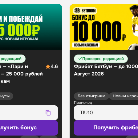
 редакцией
Проверен редакцией
 — «Пари и
4.6
Фрибет Бетбум – до 100
 — 25 000 рублей
Август 2026
окам
нусы
Без отыгрыша
Новым игро
Промокод
лучить бонус
Получить фрибе