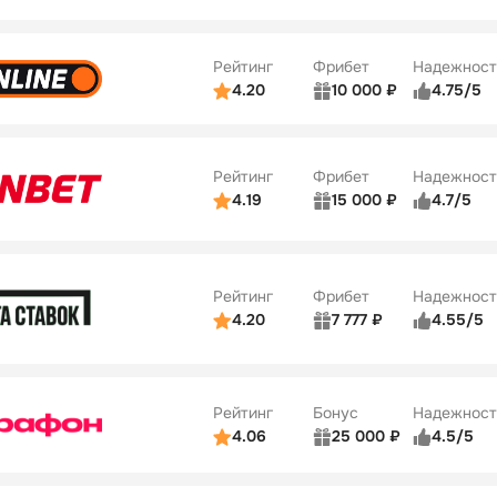
ьзователей
5/5
Коэффициенты
Бонусы
ве
3/5
Удобство платежей
42
Рейтинг
Фрибет
Надежност
ции
4/5
4.20
10 000 ₽
4.75/5
ьзователей
5/5
Коэффициенты
Бонусы
ве
4/5
Удобство платежей
34
Рейтинг
Фрибет
Надежност
ции
5/5
4.19
15 000 ₽
4.7/5
Бонусы
ьзователей
5/5
Коэффициенты
10
ве
4/5
Удобство платежей
Рейтинг
Фрибет
Надежност
ции
4/5
4.20
7 777 ₽
4.55/5
Бонусы
ьзователей
5/5
Коэффициенты
10
ве
4/5
Удобство платежей
Рейтинг
Бонус
Надежност
ции
5/5
4.06
25 000 ₽
4.5/5
ьзователей
5/5
Коэффициенты
ве
4/5
Удобство платежей