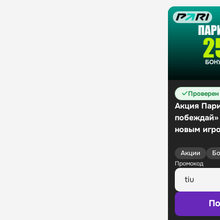
Проверен
Акция Пари
побеждай»
новым игр
Акции
Бо
Промокод
По