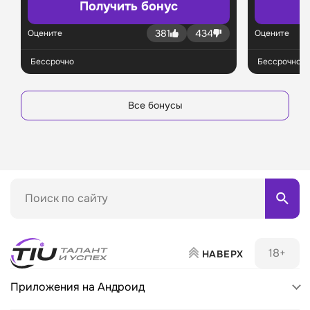
Получить бонус
П
381
434
Оцените
Оцените
Бессрочно
Бессрочно
Все бонусы
Поиск по матч-центру
18+
НАВЕРХ
Приложения на Андроид