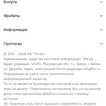
Бонусы
БетБум
Pari
Фрибеты
Леон
BetBoom
Лига Ставок
Пари
Информация
Leon
Мелбет
БетБум
Winline
Политика конфиденциальности
Прогнозы
Бетсити
Леон
Fonbet
Политика cookies
Марафон
© 2015 - 2026 ИА "TIU.RU"
Винлайн
Прогнозы на спорт
Марафон
Пользовательское соглашение
Наименование средства массовой информации: ТИУ.ру.
Фонбет
Фонбет
Футбол
Адрес редакции: 141410, Московская обл, г.о. Химки, г Химки,
Betcity
Согласие на обработку персональных данных
ул. Дружбы. Адрес электронной почты редакции: info@tiu.ru.
Винлайн
Марафон
Хоккей
Информация на сайте носит исключительно
Melbet
Контакты
информационный характер.
Бетсити
Баскетбол
Tiu.ru не является букмекерской конторой и не организует
Лига Ставок
Вакансии
игры на деньги • Перепечатка материалов без согласования
Мелбет
Теннис
допустима при наличии dofollow-ссылки на страницу-
Olimpbet
Блог
источник
Лига ставок
Настольный теннис
18+ Азартные игры могут вызывать зависимость. Играйте
Архив