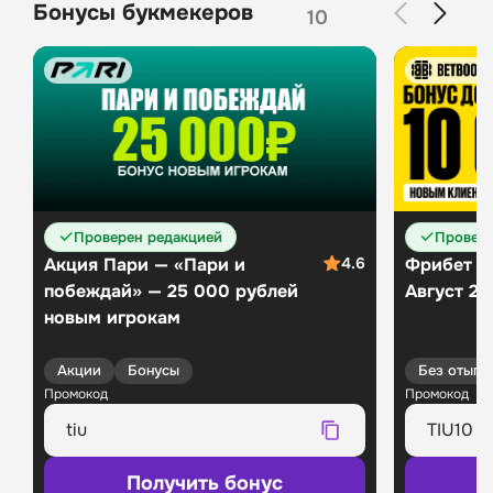
Бонусы букмекеров
10
Бонусы и акции
4/5
Промокод
Бонусы
13
Сайт
Приложение
Проверен редакцией
Провере
Акция Пари — «Пари и
4.6
Фрибет Б
побеждай» — 25 000 рублей
Август 20
новым игрокам
Акции
Бонусы
Без отыгр
Промокод
Промокод
Получить бонус
П