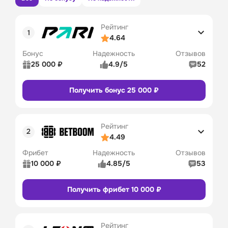
Рейтинг
4.64
Бонус
Надежность
Отзывов
25 000 ₽
4.9/5
52
Рейтинг 
5/5
Получить бонус 25 000 ₽
пользователей
Коэффициенты
5/5
Линия в прематче
4/5
Рейтинг
Линия в лайве
5/5
4.49
Удобство платежей
4/5
Фрибет
Надежность
Отзывов
Служба поддержки
5/5
10 000 ₽
4.85/5
53
Бонусы и акции
5/5
Рейтинг 
5/5
Получить фрибет 10 000 ₽
пользователей
Промокод
Бонусы
Коэффициенты
5/5
22
Линия в прематче
4/5
Рейтинг