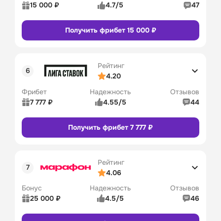
15 000 ₽
4.7/5
47
Бонусы и акции
5/5
Рейтинг 
5/5
Получить фрибет 15 000 ₽
пользователей
Промокод
Бонусы
Коэффициенты
4/5
10
Линия в прематче
4/5
Рейтинг
Линия в лайве
Сайт
Приложение
4/5
4.20
Удобство платежей
4/5
Фрибет
Надежность
Отзывов
Служба поддержки
5/5
7 777 ₽
4.55/5
44
Бонусы и акции
4/5
Рейтинг 
5/5
Получить фрибет 7 777 ₽
пользователей
Промокод
Бонусы
Коэффициенты
4/5
10
Линия в прематче
4/5
Рейтинг
Сайт
Приложение
Линия в лайве
4/5
4.06
Удобство платежей
4/5
Бонус
Надежность
Отзывов
Служба поддержки
4/5
25 000 ₽
4.5/5
46
Бонусы и акции
5/5
Рейтинг 
5/5