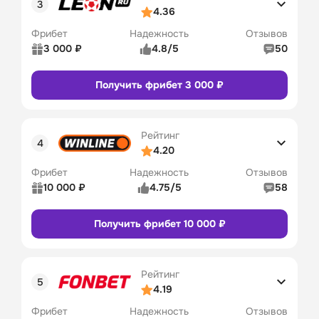
Линия в лайве
Сайт
Приложение
5/5
4.36
Удобство платежей
4/5
Фрибет
Надежность
Отзывов
Служба поддержки
4/5
3 000 ₽
4.8/5
50
Бонусы и акции
5/5
Рейтинг 
5/5
Получить фрибет 3 000 ₽
пользователей
Промокод
Бонусы
Коэффициенты
5/5
42
Линия в прематче
5/5
Рейтинг
Линия в лайве
Сайт
Приложение
3/5
4.20
Удобство платежей
4/5
Фрибет
Надежность
Отзывов
Служба поддержки
5/5
10 000 ₽
4.75/5
58
Бонусы и акции
4/5
Рейтинг 
5/5
Получить фрибет 10 000 ₽
пользователей
Промокод
Бонусы
Коэффициенты
4/5
34
Линия в прематче
4/5
Рейтинг
Линия в лайве
Сайт
Приложение
4/5
4.19
Удобство платежей
4/5
Фрибет
Надежность
Отзывов
Служба поддержки
4/5