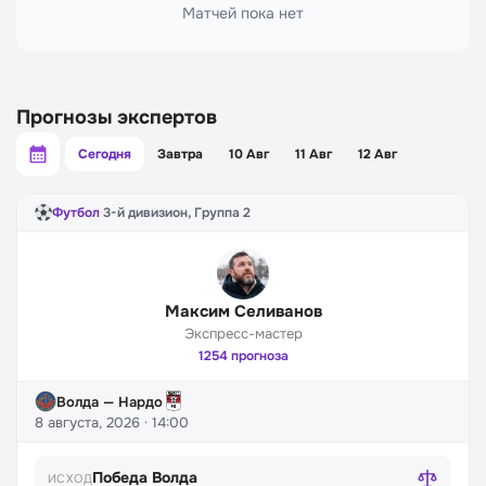
Матчей пока нет
Лига Чемпионов
Зенит
Betcity
Тенниси
Теннис
Настольный теннис
Баскетбол
Лига Европы
Спортбет
Bettery
Балтбет
Футбол
Волейбол
Теннис
24bet
Zenit
Беттери
Киберспорт
Настольный теннис
Рейтинги
Футбол
Спортбет
Зенит
Волейбол
Прочие категории
Лучшие букмекеры
РПЛ
Прогнозы экспертов
24bet
Киберспорт
Приложения для iOS
Футбол
Легальные букмекерские конторы
Фрибеты
Лига чемпионов
Сегодня
Завтра
10 Авг
11 Авг
12 Авг
Российские букмекеры
Фрибеты без депозита
АПЛ
РПЛ
Leon
БК с мобильным приложением
Фрибет без отыгрыша
Серия А
Лига чемпионов
Zenit
Футбол
·
3-й дивизион, Группа 2
Надежные букмекеры
Промокод без отыгрыша
Ла Лига
АПЛ
Лига Ставок
БК с гостевым демосчетом
Бонус за регистрацию без отыгрыша
Бундеслига
Серия А
Марафон
БК с большими коэффициентами
Фрибеты сегодня
Лига Европы
Ла Лига
Melbet
БК с минимальными депозитами
Лучшие фрибеты
Лига конференций
Бундеслига
Pari
Максим Селиванов
Букмекеры для ставок на американский футбол
Фрибет новым игрокам
Лига наций
Лига Европы
Tennisi
Экспресс-мастер
Букмекеры для ставок на бейсбол
Новые БК с фрибетом
Суперкубок УЕФА
Лига конференций
Fonbet
1254 прогноза
Хоккей
Хоккей
Букмекеры для ставок на гольф
Фрибет 3000
Betcity
Букмекеры для ставок на автогонки
Акции букмекерских контор при регистрации
КХЛ
КХЛ
BetBoom
Волда — Нардо
Букмекеры для ставок на чемпионаты мира и Европы
Промокоды букмекеров
НХЛ
НХЛ
Bettery
8 августа, 2026 · 14:00
Букмекеры для ставок на дартс
Бездепозитные бонусы за регистрацию
АХЛ
АХЛ
Olimpbet
Баскетбол
Баскетбол
Букмекеры для ставок на скачки
Бездепозитные бонусы букмекеров
Winline
Победа Волда
ИСХОД