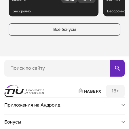
Бессрочно
Бессрочно
Все бонусы
Поиск по матч-центру
18+
НАВЕРХ
Приложения на Андроид
Пари
Бонусы