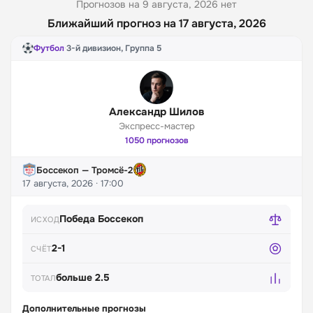
Прогнозов на 9 августа, 2026 нет
Чемпионат мира
Ближайший прогноз на 17 августа, 2026
Суперлига России
Чемпионат Европы
Футбол
·
3-й дивизион, Группа 5
Киберспорт
IEM Cologne
The International
Esports World Cup Counter Strike
Александр Шилов
Экспресс-мастер
1050 прогнозов
Боссекоп — Тромсё-2
17 августа, 2026 · 17:00
Победа Боссекоп
ИСХОД
2-1
СЧЁТ
больше 2.5
ТОТАЛ
Дополнительные прогнозы