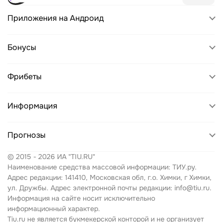
Приложения на Андроид
Пари
Бонусы
БетБум
Pari
Фрибеты
Леон
BetBoom
Лига Ставок
Пари
Информация
Leon
Мелбет
БетБум
Winline
Политика конфиденциальности
Прогнозы
Бетсити
Леон
Fonbet
Политика cookies
Марафон
© 2015 - 2026 ИА "TIU.RU"
Винлайн
Прогнозы на спорт
Марафон
Пользовательское соглашение
Наименование средства массовой информации: ТИУ.ру.
Фонбет
Фонбет
Футбол
Адрес редакции: 141410, Московская обл, г.о. Химки, г Химки,
Betcity
Согласие на обработку персональных данных
ул. Дружбы. Адрес электронной почты редакции: info@tiu.ru.
Винлайн
Марафон
Хоккей
Информация на сайте носит исключительно
Melbet
Контакты
информационный характер.
Бетсити
Баскетбол
Tiu.ru не является букмекерской конторой и не организует