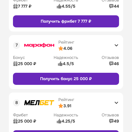
Служба поддержки
5/5
7 777 ₽
4.55/5
44
Бонусы и акции
4/5
Рейтинг 
5/5
Получить фрибет 7 777 ₽
пользователей
Промокод
Бонусы
Коэффициенты
4/5
10
Линия в прематче
4/5
Рейтинг
Сайт
Приложение
Линия в лайве
4/5
4.06
Удобство платежей
4/5
Бонус
Надежность
Отзывов
Служба поддержки
4/5
25 000 ₽
4.5/5
46
Бонусы и акции
5/5
Рейтинг 
5/5
Получить бонус 25 000 ₽
пользователей
Бонусы
17
Коэффициенты
4/5
Сайт
Приложение
Линия в прематче
4/5
Рейтинг
Линия в лайве
4/5
3.91
Удобство платежей
4/5
Фрибет
Надежность
Отзывов
Служба поддержки
4/5
25 000 ₽
4.25/5
49
Бонусы и акции
4/5
Рейтинг 