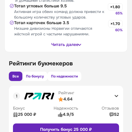
и домашней статистики хозяев.
Тотал угловых больше 9.5
×1.80
Активная игра обеих команд должна привести к
65%
большому количеству угловых ударов.
Тотал карточек больше 3.5
×1.70
Низшие дивизионы Норвегии отличаются
60%
жёсткой игрой с частыми нарушениями.
Читать далее
Рейтинги букмекеров
Все
По бонусу
По надежности
Рейтинг
4.64
Бонус
Надежность
Отзывов
25 000 ₽
4.9/5
52
Рейтинг 
5/5
Получить бонус 25 000 ₽
пользователей