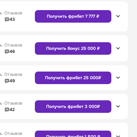
Сайт
Приложение
4/5
Служба поддержки
5/5
ь
Отзывов
Получить фрибет 7 777 ₽
43
4/5
Линия в прематче
4/5
Сайт
Приложение
4/5
Служба поддержки
4/5
ь
Отзывов
Получить бонус 25 000 ₽
46
4/5
Линия в прематче
4/5
Сайт
Приложение
4/5
Служба поддержки
4/5
ь
Отзывов
Получить фрибет 25 000₽
49
4/5
Линия в прематче
4/5
4/5
Служба поддержки
4/5
Сайт
Приложение
ь
Отзывов
Получить фрибет 3 000₽
42
4/5
Линия в прематче
4/5
4/5
Служба поддержки
4/5
Сайт
Приложение
ь
Отзывов
Получить фрибет 1 500 ₽