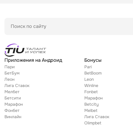
Поиск по матч-центру
Приложения на Андроид
Бонусы
Пари
Pari
БетБум
BetBoom
Леон
Leon
Лига Ставок
Winline
Мелбет
Fonbet
Бетсити
Марафон
Марафон
Betcity
Фонбет
Melbet
Винлайн
Лига Ставок
Olimpbet