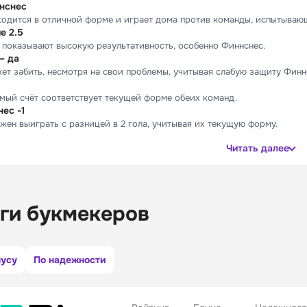
нснес
ходится в отличной форме и играет дома против команды, испытываю
е 2.5
 показывают высокую результативность, особенно Финнснес.
— да
ет забить, несмотря на свои проблемы, учитывая слабую защиту Финн
мый счёт соответствует текущей форме обеих команд.
ес -1
жен выиграть с разницей в 2 гола, учитывая их текущую форму.
Читать далее
ги букмекеров
нусу
По надежности