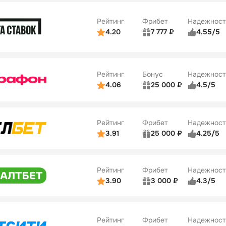
10
ве
4/5
Удобство платежей
Рейтинг
Фрибет
Надежност
ции
4/5
4.20
7 777 ₽
4.55/5
Бонусы
ьзователей
5/5
Коэффициенты
10
ве
4/5
Удобство платежей
Рейтинг
Бонус
Надежност
ции
5/5
4.06
25 000 ₽
4.5/5
ьзователей
5/5
Коэффициенты
ве
4/5
Удобство платежей
Рейтинг
Фрибет
Надежност
ции
4/5
3.91
25 000 ₽
4.25/5
ьзователей
5/5
Коэффициенты
Бонусы
ве
3/5
Удобство платежей
15
Рейтинг
Фрибет
Надежност
ции
4/5
3.90
3 000 ₽
4.3/5
ьзователей
5/5
Коэффициенты
Бонусы
ве
3/5
Удобство платежей
16
Рейтинг
Фрибет
Надежност
ции
4/5