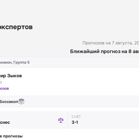
экспертов
Прогнозов на 7 августа, 2
Ближайший прогноз на 8 ав
визион, Группа 5
ир Зыков
р
нозов
Боссекоп
СЧЁТ
снес
3-1
е прогнозы