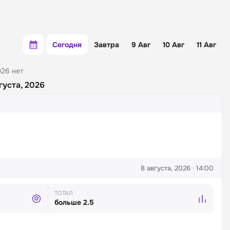
Сегодня
Завтра
9 Авг
10 Авг
11 Авг
026 нет
густа, 2026
8 августа, 2026 · 14:00
ТОТАЛ
больше 2.5