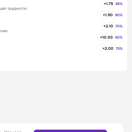
×1.75
85%
щей трудности.
×1.90
80%
×2.10
70%
снес.
×10.00
60%
×2.00
75%