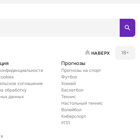
18+
НАВЕРХ
ция
Прогнозы
конфиденциальности
Прогнозы на спорт
ookies
Футбол
ельское соглашение
Хоккей
на обработку
Баскетбол
ных данных
Теннис
Настольный теннис
Волейбол
Киберспорт
РПЛ
та