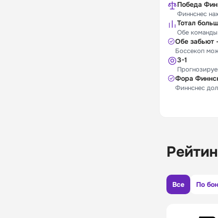
Победа Фин
Финнснес на
Тотал больш
Обе команды
Обе забьют 
Боссекоп мож
3-1
Прогнозируе
Фора Финнсн
Финнснес дол
Рейтин
Все
По бо