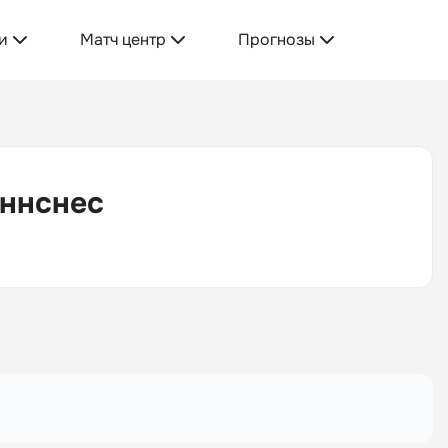
и
Матч центр
Прогнозы
иннснес