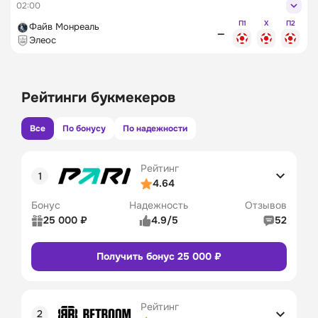
02:00
П1
X
П2
Файв Монреаль
—
Элеос
Рейтинги букмекеров
Все
По бонусу
По надежности
Рейтинг
4.64
Бонус
Надежность
Отзывов
25 000 ₽
4.9/5
52
Рейтинг 
5/5
Получить бонус 25 000 ₽
пользователей
Коэффициенты
5/5
Линия в прематче
4/5
Рейтинг
Линия в лайве
5/5