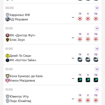
00:00
П1
X
П2
Каррильо ФФ
—
АД Моравия
01:00
П1
X
П2
ФК «Доктор Фут»
—
Блэк Зоун
01:00
П1
X
П2
Джей-Ти Сешн
—
ФК «Коттон Тайж»
01:00
П1
X
П2
Бока Хуниорс де Кали
—
Унион Магдалена
01:00
П1
X
П2
Ювентус Иту
—
Лидс Юнайтед