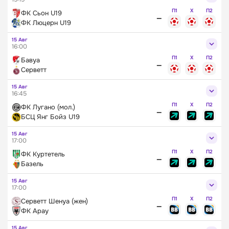
П1
X
П2
ФК Сьон U19
—
ФК Люцерн U19
15 Авг
16:00
П1
X
П2
Бавуа
—
Серветт
15 Авг
16:45
П1
X
П2
ФК Лугано (мол.)
—
БСЦ Янг Бойз U19
15 Авг
17:00
П1
X
П2
ФК Куртетель
—
Базель
15 Авг
17:00
П1
X
П2
Серветт Шенуа (жен)
—
ФК Арау
15 Авг