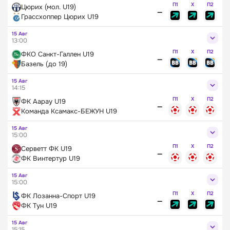
П1
X
П2
Цюрих (мол. U19)
—
Грассхоппер Цюрих U19
15 Авг
13:00
П1
X
П2
ФКО Санкт-Галлен U19
—
Базель (до 19)
15 Авг
14:15
П1
X
П2
ФК Аарау U19
—
Команда Ксамакс-БЕЖУН U19
15 Авг
15:00
П1
X
П2
Серветт ФК U19
—
ФК Винтертур U19
15 Авг
15:00
П1
X
П2
ФК Лозанна-Спорт U19
—
ФК Тун U19
15 Авг
15:15