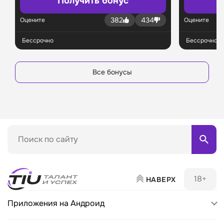
Получить бонус
П
382
434
Оцените
Оцените
Бессрочно
Бессрочно
Все бонусы
Поиск по матч-центру
18+
НАВЕРХ
Приложения на Андроид