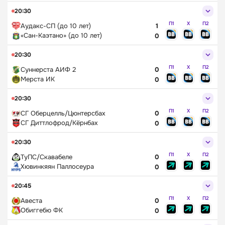
20:30
П1
X
П2
1
Аудакс-СП (до 10 лет)
«Сан-Каэтано» (до 10 лет)
0
20:30
П1
X
П2
0
Суннерста АИФ 2
Мерста ИК
0
20:30
П1
X
П2
0
СГ Оберцелль/Цюнтерсбах
СГ Диттлофрод/Кёрнбах
0
20:30
П1
X
П2
0
ТуПС/Скавабеле
Хювинкяян Паллосеура
0
20:45
П1
X
П2
0
Авеста
Обиггебю ФК
0