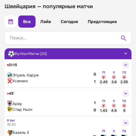
Букмекеры для ставок на киберспорт
НБА
НБА
Baltbet
Швейцария — популярные матчи
Букмекеры для профессиональных игроков
Единая Лига ВТБ
Единая Лига ВТБ
24Бет
Букмекеры для ставок на футбол
Евролига
Евролига
Все
Лайв
Сегодня
Предстоящие
WNBA
WNBA
Суперлига
Суперлига
Теннис
Теннис
Поиск...
US Open 2026 ATP
ATP
US Open 2026 WTA
WTA
Футбол
Матчи (20)
Настольный теннис
Cincinnati ATP
Cincinnati WTA
Челленджер
21:15
Настольный теннис
Лига Про
П1
X
П2
0
Этуаль Каруж
Чемпионат мира
Setka Cup
Ксамакс
1
2.45
3.6
2.55
Волейбол
Кубок мира
Чемпионат Европы
Лига Наций
45'
WTT Champions Yokohama, MS
Суперлига России
П1
X
П2
1
Арау
Киберспорт
WTT Champions Yokohama, WS
Стад Ньон
0
1.43
4.6
6
Europe Smash Sweden, WS
IEM Cologne
Europe Smash Sweden, MS
The International
8 Авг
16:30
Волейбол
П1
X
П2
Базель II
Лига Наций
—