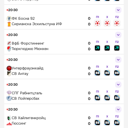
20:30
П1
X
П2
0
ФК Босна 92
Сирианска Эскильстуна ИФ
0
20:30
П1
X
П2
0
ВфБ Форстиннинг
Тюркгюджю Мюнхен
0
20:30
П1
X
П2
0
Унтерфрауэнхайд
СВ Антау
0
20:30
П1
X
П2
0
СПГ Рабнитцталь
СВ Лойперсбах
0
20:30
П1
X
П2
0
СВ Хайлигенкройц
Гюссинг
0