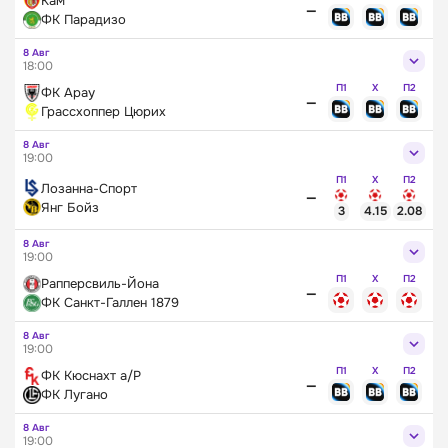
Кам
—
ФК Парадизо
8 Авг
18:00
П1
X
П2
ФК Арау
—
Грассхоппер Цюрих
8 Авг
19:00
П1
X
П2
Лозанна-Спорт
—
Янг Бойз
3
4.15
2.08
8 Авг
19:00
П1
X
П2
Рапперсвиль-Йона
—
ФК Санкт-Галлен 1879
8 Авг
19:00
П1
X
П2
ФК Кюснахт а/Р
—
ФК Лугано
8 Авг
19:00