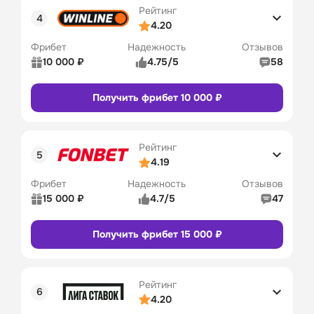
Чемпионат мира
Рейтинг
Линия в лайве
Сайт
Приложение
3/5
4.20
Суперлига России
Удобство платежей
4/5
Чемпионат Европы
Фрибет
Надежность
Отзывов
Служба поддержки
5/5
Киберспорт
10 000 ₽
4.75/5
58
Бонусы и акции
4/5
IEM Cologne
Рейтинг 
5/5
The International
Получить фрибет 10 000 ₽
пользователей
Промокод
Бонусы
Esports World Cup Counter Strike
Коэффициенты
4/5
34
Линия в прематче
4/5
Рейтинг
Линия в лайве
Сайт
Приложение
4/5
4.19
Удобство платежей
4/5
Фрибет
Надежность
Отзывов
Служба поддержки
4/5
15 000 ₽
4.7/5
47
Бонусы и акции
5/5
Рейтинг 
5/5
Получить фрибет 15 000 ₽
пользователей
Промокод
Бонусы
Коэффициенты
4/5
10
Линия в прематче
4/5
Рейтинг
Линия в лайве
Сайт
Приложение
4/5
4.20
Удобство платежей
4/5