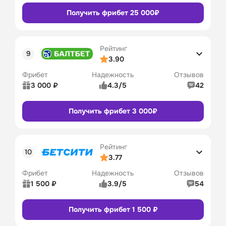
Рейтинг 
5/5
Получить фрибет 25 000₽
пользователей
Промокод
Бонусы
Коэффициенты
4/5
15
Линия в прематче
4/5
Рейтинг
Линия в лайве
Сайт
Приложение
3/5
3.90
Удобство платежей
4/5
Фрибет
Надежность
Отзывов
Служба поддержки
4/5
3 000 ₽
4.3/5
42
Бонусы и акции
4/5
Рейтинг 
5/5
Получить фрибет 3 000₽
пользователей
Промокод
Бонусы
Коэффициенты
4/5
16
Линия в прематче
4/5
Рейтинг
Линия в лайве
Сайт
Приложение
3/5
3.77
Удобство платежей
4/5
Фрибет
Надежность
Отзывов
Служба поддержки
4/5
1 500 ₽
3.9/5
54
Бонусы и акции
4/5
Рейтинг 
5/5
Получить фрибет 1 500 ₽
пользователей
Промокод
Бонусы
Коэффициенты
3/5