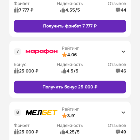
Фрибет
Надежность
Отзывов
Служба поддержки
5/5
7 777 ₽
4.55/5
44
Бонусы и акции
4/5
Рейтинг 
5/5
Получить фрибет 7 777 ₽
пользователей
Промокод
Бонусы
Коэффициенты
4/5
10
Линия в прематче
4/5
Рейтинг
Сайт
Приложение
Линия в лайве
4/5
4.06
Удобство платежей
4/5
Бонус
Надежность
Отзывов
Служба поддержки
4/5
25 000 ₽
4.5/5
46
Бонусы и акции
5/5
Рейтинг 
5/5
Получить бонус 25 000 ₽
пользователей
Бонусы
17
Коэффициенты
4/5
Сайт
Приложение
Линия в прематче
4/5
Рейтинг
Линия в лайве
4/5
3.91
Удобство платежей
4/5
Фрибет
Надежность
Отзывов
Служба поддержки
4/5
25 000 ₽
4.25/5
49
Бонусы и акции
4/5