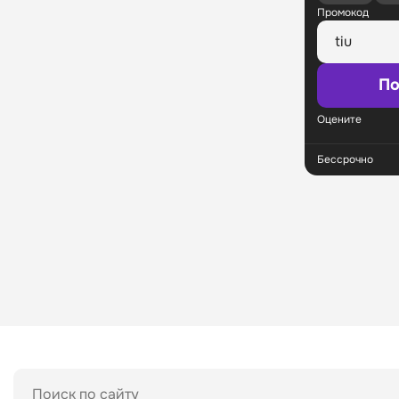
Промокод
По
Оцените
Бессрочно