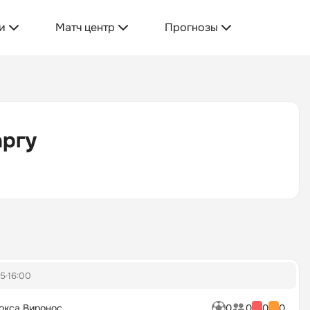
и
Матч центр
Прогнозы
аргу
25
16:00
окса Виронос
0
0
0
0