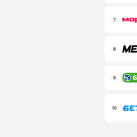
Линия в лай
Бонусы и ак
Рейтинг пол
Бонусы
17
Линия в лай
Бонусы и ак
Рейтинг пол
Промокод
Линия в лай
Бонусы и ак
Рейтинг пол
Промокод
Линия в лай
Бонусы и ак
Промокод
Рейтинг пол
Линия в лай