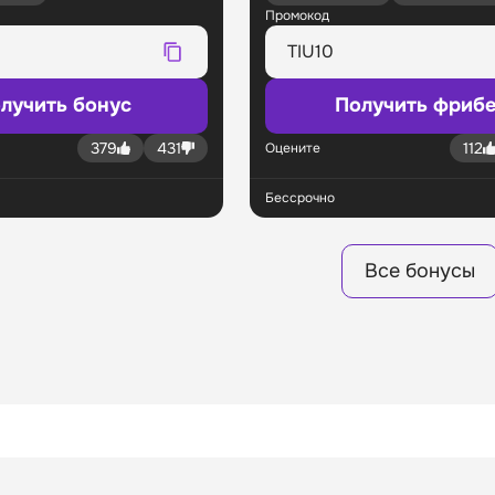
Промокод
лучить бонус
Получить фрибе
379
431
112
Оцените
Бессрочно
Все бонусы