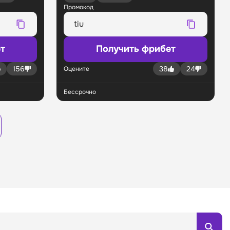
Промокод
т
Получить фрибет
156
38
24
Оцените
Бессрочно