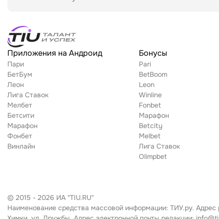
Поиск по матч-центру
Приложения на Андроид
Бонусы
Пари
Pari
БетБум
BetBoom
Леон
Leon
Лига Ставок
Winline
Мелбет
Fonbet
Бетсити
Марафон
Марафон
Betcity
Фонбет
Melbet
Винлайн
Лига Ставок
Olimpbet
© 2015 - 2026 ИА "TIU.RU"
Наименование средства массовой информации: ТИУ.ру. Адрес ред
Химки, ул. Дружбы. Адрес электронной почты редакции: info@ti