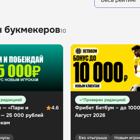
ции
4/5
Бонусы
13
 букмекеров
10
 редакцией
Проверен редакцией
 — «Пари и
4.6
Фрибет Бетбум – до 100
 — 25 000 рублей
Август 2026
окам
нусы
Без отыгрыша
Новым игро