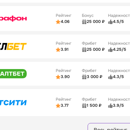
10
ве
4/5
Удобство платежей
Рейтинг
Бонус
Надежност
ции
5/5
4.06
25 000 ₽
4.5/5
ьзователей
5/5
Коэффициенты
ве
4/5
Удобство платежей
Рейтинг
Фрибет
Надежност
ции
4/5
3.91
25 000 ₽
4.25/5
ьзователей
5/5
Коэффициенты
Бонусы
ве
3/5
Удобство платежей
15
Рейтинг
Фрибет
Надежност
ции
4/5
3.90
3 000 ₽
4.3/5
ьзователей
5/5
Коэффициенты
Бонусы
ве
3/5
Удобство платежей
16
Рейтинг
Фрибет
Надежност
ции
4/5
3.77
1 500 ₽
3.9/5
Бонусы
ьзователей
5/5
Коэффициенты
8
ве
4/5
Удобство платежей
Весь рейтинг