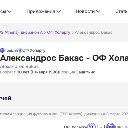
усы
Приложения
Новости
Стать
S Athens), дивизион А
ОФ Холаргу
Александрос Бакас
Греция
ОФ Холаргу
Александрос Бакас - ОФ Хол
Alexandros Bakas
Возраст:
30 лет (1 января 1996)
Позиция:
Защитник
тчей
ители
Ассоциация футбола Афин (EPS Athens), дивизион А
8 марта 20
1 – 1
ОФ Холаргу
ПАО Д