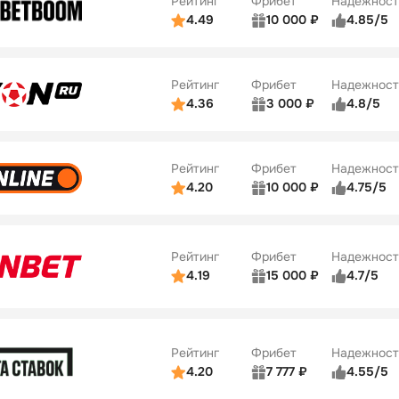
Рейтинг
Фрибет
Надежност
ции
5/5
4.49
10 000 ₽
4.85/5
ьзователей
5/5
Коэффициенты
Бонусы
ве
5/5
Удобство платежей
22
Рейтинг
Фрибет
Надежност
ции
5/5
4.36
3 000 ₽
4.8/5
ьзователей
5/5
Коэффициенты
Бонусы
ве
3/5
Удобство платежей
42
Рейтинг
Фрибет
Надежност
ции
4/5
4.20
10 000 ₽
4.75/5
ьзователей
5/5
Коэффициенты
Бонусы
ве
4/5
Удобство платежей
34
Рейтинг
Фрибет
Надежност
ции
5/5
4.19
15 000 ₽
4.7/5
Бонусы
ьзователей
5/5
Коэффициенты
10
ве
4/5
Удобство платежей
Рейтинг
Фрибет
Надежност
ции
4/5
4.20
7 777 ₽
4.55/5
Бонусы
ьзователей
5/5
Коэффициенты