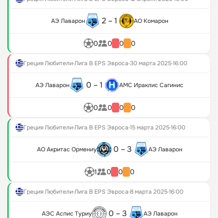
Лига Чемпионов
Зенит
Betcity
Тенниси
Теннис
Настольный теннис
Баскетбол
Лига Европы
Спортбет
Bettery
Балтбет
Футбол
Волейбол
Теннис
2 – 1
АЭ Лаварон
АО Комарон
24bet
Zenit
Беттери
Киберспорт
Настольный теннис
Рейтинги
Футбол
Спортбет
Зенит
Волейбол
0
0
0
0
Прочие категории
Лучшие букмекеры
РПЛ
24bet
Киберспорт
Приложения для iOS
Футбол
Легальные букмекерские конторы
Фрибеты
Лига чемпионов
Греция Любители
Лига B EPS Эвроса
30 марта 2025
16:00
Российские букмекеры
Фрибеты без депозита
АПЛ
РПЛ
Leon
0 – 1
БК с мобильным приложением
Фрибет без отыгрыша
Серия А
Лига чемпионов
Zenit
АЭ Лаварон
АМС Ираклис Сагинис
Надежные букмекеры
Промокод без отыгрыша
Ла Лига
АПЛ
Лига Ставок
БК с гостевым демосчетом
Бонус за регистрацию без отыгрыша
Бундеслига
Серия А
Марафон
0
0
0
0
БК с большими коэффициентами
Фрибеты сегодня
Лига Европы
Ла Лига
Melbet
Греция Любители
Лига B EPS Эвроса
15 марта 2025
16:00
БК с минимальными депозитами
Лучшие фрибеты
Лига конференций
Бундеслига
Pari
Букмекеры для ставок на американский футбол
Фрибет новым игрокам
Лига наций
Лига Европы
Tennisi
0 – 3
АО Акритас Ормениу
АЭ Лаварон
Букмекеры для ставок на бейсбол
Новые БК с фрибетом
Суперкубок УЕФА
Лига конференций
Fonbet
Хоккей
Хоккей
Букмекеры для ставок на гольф
Фрибет 3000
Betcity
1
0
0
0
Букмекеры для ставок на автогонки
Акции букмекерских контор при регистрации
КХЛ
КХЛ
BetBoom
Букмекеры для ставок на чемпионаты мира и Европы
Промокоды букмекеров
НХЛ
НХЛ
Bettery
Греция Любители
Лига B EPS Эвроса
8 марта 2025
16:00
Букмекеры для ставок на дартс
Бездепозитные бонусы за регистрацию
АХЛ
АХЛ
Olimpbet
Баскетбол
Баскетбол
Букмекеры для ставок на скачки
Бездепозитные бонусы букмекеров
Winline
0 – 3
АЭС Аспис Туриу
АЭ Лаварон