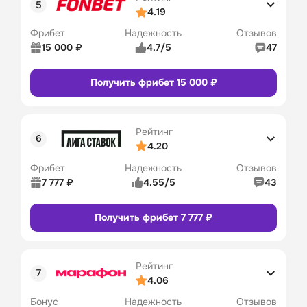
Линия в лайве
Сайт
Приложение
4/5
4.19
Удобство платежей
4/5
Фрибет
Надежность
Отзывов
Служба поддержки
4/5
15 000 ₽
4.7/5
47
Бонусы и акции
5/5
Рейтинг 
5/5
Получить фрибет 15 000 ₽
пользователей
Промокод
Бонусы
Коэффициенты
4/5
10
Линия в прематче
4/5
Рейтинг
Линия в лайве
Сайт
Приложение
4/5
4.20
Удобство платежей
4/5
Фрибет
Надежность
Отзывов
Служба поддержки
5/5
7 777 ₽
4.55/5
43
Бонусы и акции
4/5
Рейтинг 
5/5
Получить фрибет 7 777 ₽
пользователей
Промокод
Бонусы
Коэффициенты
4/5
10
Линия в прематче
4/5
Рейтинг
Сайт
Приложение
Линия в лайве
4/5
4.06
Удобство платежей
4/5
Бонус
Надежность
Отзывов
Служба поддержки
4/5