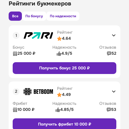
Рейтинги букмекеров
Чемпионат мира
Суперлига России
Все
По бонусу
По надежности
Чемпионат Европы
Киберспорт
IEM Cologne
Рейтинг
The International
4.64
Esports World Cup Counter Strike
Бонус
Надежность
Отзывов
25 000 ₽
4.9/5
52
Рейтинг 
5/5
Получить бонус 25 000 ₽
пользователей
Коэффициенты
5/5
Линия в прематче
4/5
Рейтинг
Линия в лайве
5/5
4.49
Удобство платежей
4/5
Фрибет
Надежность
Отзывов
Служба поддержки
5/5
10 000 ₽
4.85/5
53
Бонусы и акции
5/5
Рейтинг 
5/5
Получить фрибет 10 000 ₽
пользователей
Промокод
Бонусы