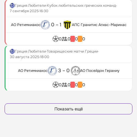
Букмекеры для ставок на киберспорт
НБА
НБА
Baltbet
Греция Любители
Кубок любительских греческих команд
Букмекеры для профессиональных игроков
Единая Лига ВТБ
Единая Лига ВТБ
24Бет
7 сентября 2025
16:30
Букмекеры для ставок на футбол
Евролига
Евролига
WNBA
WNBA
0 – 1
АО Ретимниакос
АПС Гранитис Агиас-Маринас
Суперлига
Суперлига
Теннис
Теннис
0
0
0
0
US Open 2026 ATP
ATP
US Open 2026 WTA
WTA
Греция Любители
Товарищеские матчи Греции
Настольный теннис
Cincinnati ATP
30 августа 2025
18:00
Cincinnati WTA
Челленджер
3 – 0
Настольный теннис
АО Ретимниакос
АО Посейдон Гераниу
Лига Про
Чемпионат мира
Setka Cup
Волейбол
0
0
0
0
Кубок мира
Чемпионат Европы
Лига Наций
WTT Champions Yokohama, MS
Суперлига России
Киберспорт
WTT Champions Yokohama, WS
Показать ещё
Europe Smash Sweden, WS
IEM Cologne
Europe Smash Sweden, MS
The International
Волейбол
Лига Наций