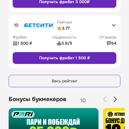
Получить фрибет 3 000₽
пользователей
Промокод
Бонусы
Коэффициенты
4/5
16
Линия в прематче
4/5
Рейтинг
Линия в лайве
Сайт
Приложение
3/5
3.77
Удобство платежей
4/5
Фрибет
Надежность
Отзывов
Служба поддержки
4/5
1 500 ₽
3.9/5
54
Бонусы и акции
4/5
Рейтинг 
5/5
Получить фрибет 1 500 ₽
пользователей
Промокод
Бонусы
Коэффициенты
3/5
8
Линия в прематче
3/5
Линия в лайве
Сайт
Приложение
4/5
Весь рейтинг
Удобство платежей
4/5
Служба поддержки
4/5
Бонусы букмекеров
10
Бонусы и акции
4/5
Промокод
Бонусы
13