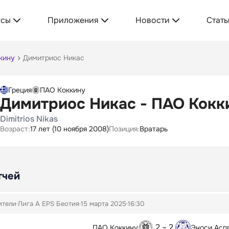
усы
Приложения
Новости
Стать
кину
Димитриос Никас
Греция
ПАО Коккину
Димитриос Никас - ПАО Кокк
Dimitrios Nikas
Возраст:
17 лет (10 ноября 2008)
Позиция:
Вратарь
тчей
ители
Лига A EPS Беотия
15 марта 2025
16:30
2 – 2
ПАО Коккину
Эноси Асп