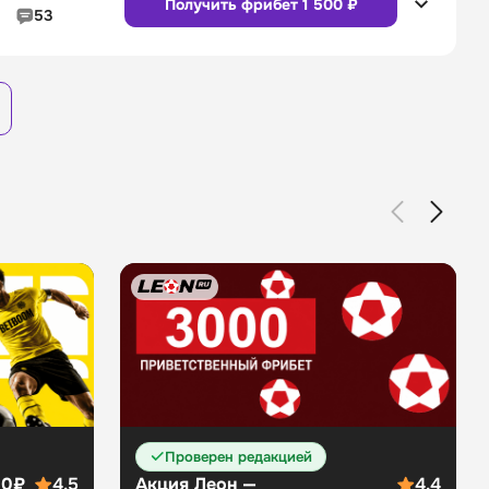
Получить фрибет 1 500 ₽
53
3/5
Линия в прематче
3/5
Сайт
Приложение
4/5
Служба поддержки
4/5
Сайт
Приложение
Проверен редакцией
00₽
4.5
Акция Леон —
4.4