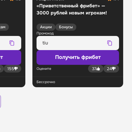
«Приветственный фрибет» —
3000 рублей новым игрокам!
кам
Акции
Бонусы
Промокод
т
Получить фрибет
155
37
24
Оцените
Бессрочно