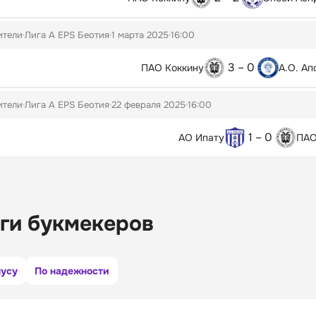
ители
Лига A EPS Беотия
1 марта 2025
16:00
3 – 0
ПАО Коккину
А.О. А
ители
Лига A EPS Беотия
22 февраля 2025
16:00
1 – 0
АО Ипату
ПАО
ги букмекеров
нусу
По надежности