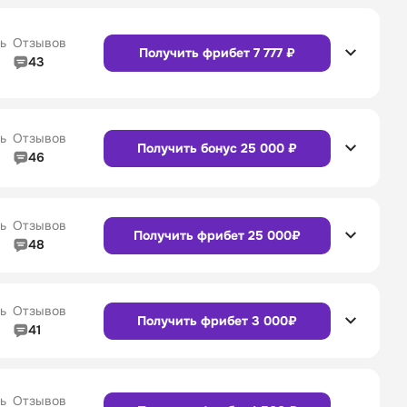
Сайт
Приложение
4/5
Служба поддержки
5/5
ь
Отзывов
Получить фрибет 7 777 ₽
43
4/5
Линия в прематче
4/5
Сайт
Приложение
4/5
Служба поддержки
4/5
ь
Отзывов
Получить бонус 25 000 ₽
46
4/5
Линия в прематче
4/5
Сайт
Приложение
4/5
Служба поддержки
4/5
ь
Отзывов
Получить фрибет 25 000₽
48
4/5
Линия в прематче
4/5
4/5
Служба поддержки
4/5
Сайт
Приложение
ь
Отзывов
Получить фрибет 3 000₽
41
4/5
Линия в прематче
4/5
4/5
Служба поддержки
4/5
Сайт
Приложение
ь
Отзывов