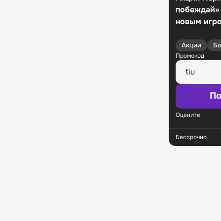
побеждай»
новым игр
Акции
Бо
Промокод
По
Оцените
Бессрочно