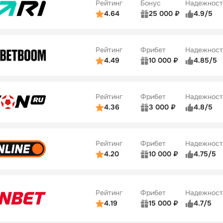
Рейтинг
Бонус
Надежност
4.64
25 000 ₽
4.9/5
ьзователей
5/5
Коэффициенты
ве
5/5
Удобство платежей
Рейтинг
Фрибет
Надежност
ции
5/5
4.49
10 000 ₽
4.85/5
ьзователей
5/5
Коэффициенты
Бонусы
ве
5/5
Удобство платежей
22
Рейтинг
Фрибет
Надежност
ции
5/5
4.36
3 000 ₽
4.8/5
ьзователей
5/5
Коэффициенты
Бонусы
ве
3/5
Удобство платежей
42
Рейтинг
Фрибет
Надежност
ции
4/5
4.20
10 000 ₽
4.75/5
ьзователей
5/5
Коэффициенты
Бонусы
ве
4/5
Удобство платежей
34
Рейтинг
Фрибет
Надежност
ции
5/5
4.19
15 000 ₽
4.7/5
Бонусы
ьзователей
5/5
Коэффициенты