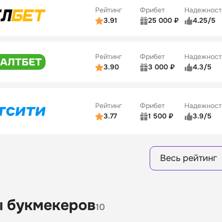
Рейтинг
Фрибет
Надежност
ции
4/5
3.91
25 000 ₽
4.25/5
ьзователей
5/5
Коэффициенты
Бонусы
ве
3/5
Удобство платежей
15
Рейтинг
Фрибет
Надежност
ции
4/5
3.90
3 000 ₽
4.3/5
ьзователей
5/5
Коэффициенты
Бонусы
ве
3/5
Удобство платежей
16
Рейтинг
Фрибет
Надежност
ции
4/5
3.77
1 500 ₽
3.9/5
Бонусы
ьзователей
5/5
Коэффициенты
8
ве
4/5
Удобство платежей
Весь рейтинг
ции
4/5
Бонусы
13
 букмекеров
10