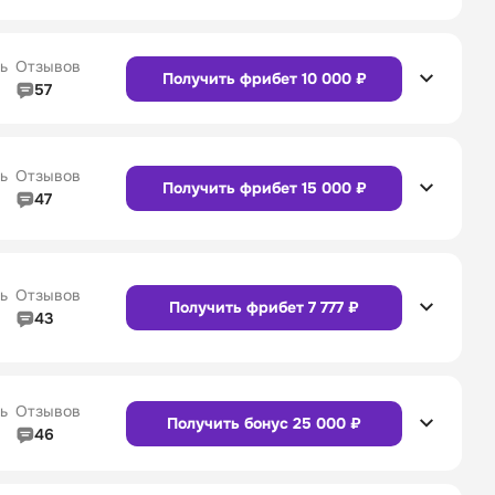
5/5
Линия в прематче
5/5
4/5
Служба поддержки
5/5
Сайт
Приложение
ь
Отзывов
Получить фрибет 10 000 ₽
57
4/5
Линия в прематче
4/5
4/5
Служба поддержки
4/5
Сайт
Приложение
ь
Отзывов
Получить фрибет 15 000 ₽
47
4/5
Линия в прематче
4/5
Сайт
Приложение
4/5
Служба поддержки
5/5
ь
Отзывов
Получить фрибет 7 777 ₽
43
4/5
Линия в прематче
4/5
Сайт
Приложение
4/5
Служба поддержки
4/5
ь
Отзывов
Получить бонус 25 000 ₽
46
4/5
Линия в прематче
4/5
Сайт
Приложение
4/5
Служба поддержки
4/5