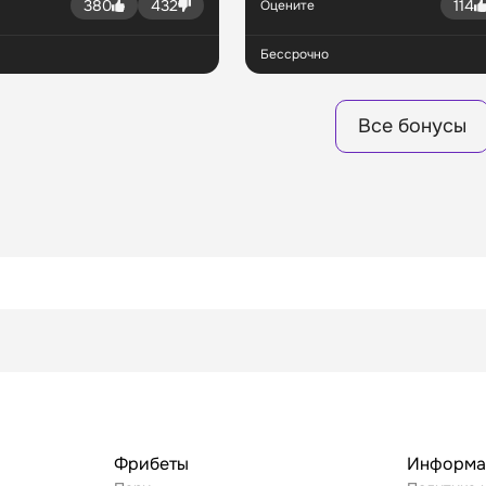
380
432
114
Оцените
Бессрочно
Все бонусы
Фрибеты
Информа