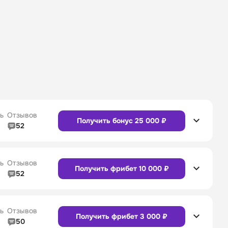
ь
Отзывов
Получить бонус 25 000 ₽
52
5/5
Линия в прематче
4/5
4/5
Служба поддержки
5/5
ь
Отзывов
Получить фрибет 10 000 ₽
52
5/5
Линия в прематче
4/5
4/5
Служба поддержки
4/5
Сайт
Приложение
ь
Отзывов
Получить фрибет 3 000 ₽
50