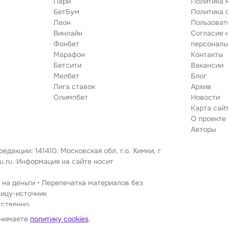
Пари
Политика 
БетБум
Политика c
Леон
Пользоват
Винлайн
Согласие 
Фонбет
персональ
Марафон
Контакты
Бетсити
Вакансии
Мелбет
Блог
Лига ставок
Архив
Олимпбет
Новости
Карта сай
О проекте
Авторы
акции: 141410, Московская обл, г.о. Химки, г
u.ru. Информация на сайте носит
ы на деньги • Перепечатка материалов без
ницу-источник
тственно.
ринимаете
политику cookies
.