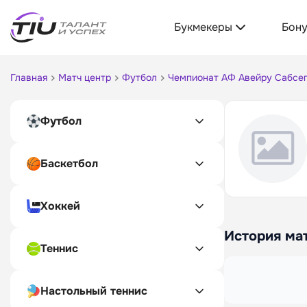
Букмекеры
Бон
Главная
Матч центр
Футбол
Чемпионат АФ Авейру Сабсе
Футбол
Баскетбол
Хоккей
История ма
Теннис
Настольный теннис