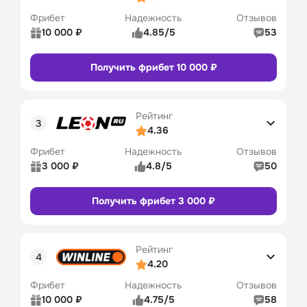
Букмекеры для ставок на киберспорт
НБА
НБА
Baltbet
Удобство платежей
4/5
Букмекеры для профессиональных игроков
Единая Лига ВТБ
Единая Лига ВТБ
24Бет
Фрибет
Надежность
Отзывов
Служба поддержки
5/5
10 000 ₽
4.85/5
53
Букмекеры для ставок на футбол
Евролига
Евролига
Бонусы и акции
5/5
WNBA
WNBA
Рейтинг 
5/5
Суперлига
Суперлига
Получить фрибет 10 000 ₽
пользователей
Промокод
Бонусы
Теннис
Теннис
Коэффициенты
5/5
22
US Open 2026 ATP
ATP
Линия в прематче
4/5
US Open 2026 WTA
WTA
Рейтинг
Линия в лайве
Сайт
Приложение
5/5
Настольный теннис
Cincinnati ATP
4.36
Удобство платежей
4/5
Cincinnati WTA
Челленджер
Фрибет
Надежность
Отзывов
Служба поддержки
4/5
Настольный теннис
Лига Про
3 000 ₽
4.8/5
50
Бонусы и акции
5/5
Чемпионат мира
Setka Cup
Рейтинг 
Волейбол
Кубок мира
5/5
Получить фрибет 3 000 ₽
пользователей
Промокод
Бонусы
Чемпионат Европы
Лига Наций
Коэффициенты
5/5
WTT Champions Yokohama, MS
Суперлига России
42
Киберспорт
Линия в прематче
5/5
WTT Champions Yokohama, WS
Рейтинг
Europe Smash Sweden, WS
IEM Cologne
Линия в лайве
Сайт
Приложение
3/5
4.20
Europe Smash Sweden, MS
The International
Удобство платежей
4/5
Волейбол
Фрибет
Надежность
Отзывов
Служба поддержки
5/5
10 000 ₽
4.75/5
58
Лига Наций