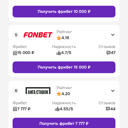
Бонусы и акции
4/5
Чемпионат мира
Рейтинг 
5/5
Суперлига России
Получить фрибет 10 000 ₽
пользователей
Промокод
Бонусы
Чемпионат Европы
Коэффициенты
4/5
34
Киберспорт
Линия в прематче
4/5
IEM Cologne
Рейтинг
Линия в лайве
Сайт
Приложение
4/5
The International
4.19
Удобство платежей
4/5
Esports World Cup Counter Strike
Фрибет
Надежность
Отзывов
Служба поддержки
4/5
15 000 ₽
4.7/5
47
Бонусы и акции
5/5
Рейтинг 
5/5
Получить фрибет 15 000 ₽
пользователей
Промокод
Бонусы
Коэффициенты
4/5
10
Линия в прематче
4/5
Рейтинг
Линия в лайве
Сайт
Приложение
4/5
4.20
Удобство платежей
4/5
Фрибет
Надежность
Отзывов
Служба поддержки
5/5
7 777 ₽
4.55/5
44
Бонусы и акции
4/5
Рейтинг 
5/5
Получить фрибет 7 777 ₽
пользователей
Промокод
Бонусы