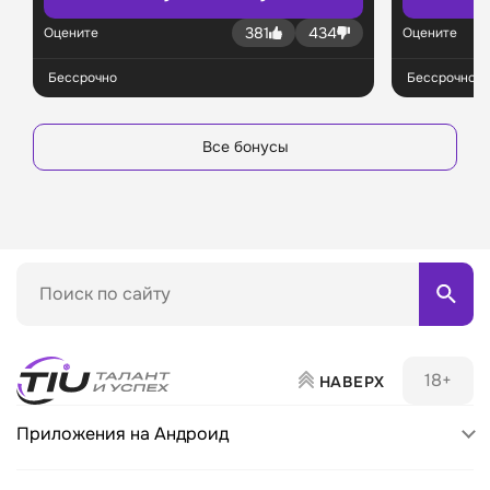
381
434
Оцените
Оцените
Бессрочно
Бессрочно
Все бонусы
Поиск по матч-центру
18+
НАВЕРХ
Приложения на Андроид
Пари