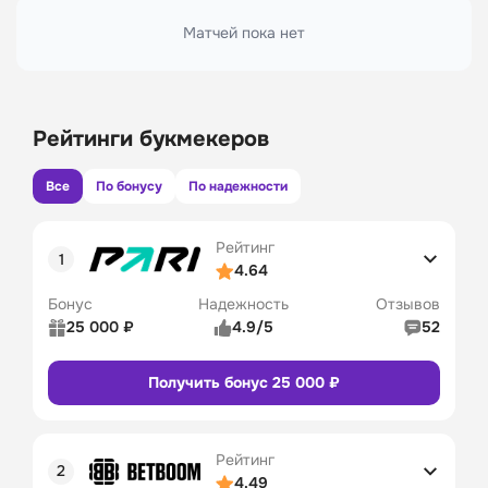
Лига Чемпионов
Зенит
Betcity
Тенниси
Теннис
Настольный теннис
Баскетбол
Матчей пока нет
Лига Европы
Спортбет
Bettery
Балтбет
Футбол
Волейбол
Теннис
24bet
Zenit
Беттери
Киберспорт
Настольный теннис
Рейтинги
Футбол
Спортбет
Зенит
Волейбол
Прочие категории
Лучшие букмекеры
РПЛ
24bet
Киберспорт
Рейтинги букмекеров
Приложения для iOS
Футбол
Легальные букмекерские конторы
Фрибеты
Лига чемпионов
Российские букмекеры
Фрибеты без депозита
АПЛ
РПЛ
Leon
Все
По бонусу
По надежности
БК с мобильным приложением
Фрибет без отыгрыша
Серия А
Лига чемпионов
Zenit
Надежные букмекеры
Промокод без отыгрыша
Ла Лига
АПЛ
Лига Ставок
БК с гостевым демосчетом
Бонус за регистрацию без отыгрыша
Бундеслига
Серия А
Марафон
Рейтинг
БК с большими коэффициентами
Фрибеты сегодня
Лига Европы
Ла Лига
Melbet
4.64
БК с минимальными депозитами
Лучшие фрибеты
Лига конференций
Бундеслига
Pari
Бонус
Надежность
Отзывов
Букмекеры для ставок на американский футбол
Фрибет новым игрокам
Лига наций
Лига Европы
Tennisi
25 000 ₽
4.9/5
52
Букмекеры для ставок на бейсбол
Новые БК с фрибетом
Суперкубок УЕФА
Лига конференций
Fonbet
Рейтинг 
Хоккей
Хоккей
Букмекеры для ставок на гольф
Фрибет 3000
Betcity
5/5
Получить бонус 25 000 ₽
пользователей
Букмекеры для ставок на автогонки
Акции букмекерских контор при регистрации
КХЛ
КХЛ
BetBoom
Коэффициенты
5/5
Букмекеры для ставок на чемпионаты мира и Европы
Промокоды букмекеров
НХЛ
НХЛ
Bettery
Линия в прематче
4/5
Букмекеры для ставок на дартс
Бездепозитные бонусы за регистрацию
АХЛ
АХЛ
Olimpbet
Рейтинг
Баскетбол
Баскетбол
Букмекеры для ставок на скачки
Бездепозитные бонусы букмекеров
Winline
Линия в лайве
5/5
4.49