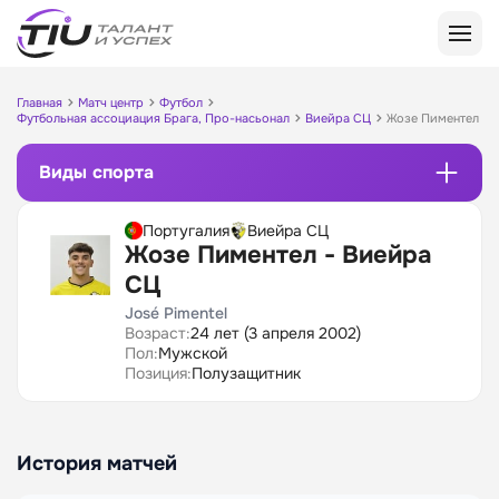
Главная
Матч центр
Футбол
Футбольная ассоциация Брага, Про-насьонал
Виейра СЦ
Жозе Пиментел
Популярные БК
Пари
Виды спорта
По букмекеру
БетБум
Леон
Pari
Приложения для Android
Португалия
Виейра СЦ
Винлайн
BetBoom
Жозе Пиментел - Виейра
Фонбет
Leon
Пари
СЦ
Виды спорта
Марафон
Winline
БетБум
Бетсити
Fonbet
Леон
Баскетбол
José Pimentel
Статьи о БК
Возраст:
24 лет (3 апреля 2002)
Мелбет
Лига Ставок
Винлайн
Киберспорт
Пол:
Мужской
Winline
Лига Ставок
Марафон
Фонбет
Теннис
Позиция:
Полузащитник
База знаний
По видам спорта
Олимпбет
Бет-М
Марафон
Хоккей
Виды ставок
Тенниси
Baltbet
Бетсити
Футбол
Футбол
Футбол
По видам спорта
Основы ставок
Балтбет
Melbet
Мелбет
Хоккей
История матчей
Евролига
Сервисы
Бет-М
Olimpbet
Лига Ставок
Баскетбол
Футбол
Виды спорта
Кубок России
Беттери
Tennisi
Олимпбет
Теннис
Хоккей