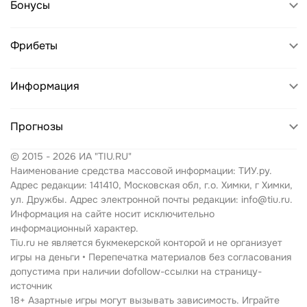
Бонусы
БетБум
Pari
Фрибеты
Леон
BetBoom
Лига Ставок
Пари
Информация
Leon
Мелбет
БетБум
Winline
Политика конфиденциальности
Прогнозы
Бетсити
Леон
Fonbet
Политика cookies
Марафон
© 2015 - 2026 ИА "TIU.RU"
Винлайн
Прогнозы на спорт
Марафон
Пользовательское соглашение
Наименование средства массовой информации: ТИУ.ру.
Фонбет
Фонбет
Футбол
Адрес редакции: 141410, Московская обл, г.о. Химки, г Химки,
Betcity
Согласие на обработку персональных данных
ул. Дружбы. Адрес электронной почты редакции: info@tiu.ru.
Винлайн
Марафон
Хоккей
Информация на сайте носит исключительно
Melbet
Контакты
информационный характер.
Бетсити
Баскетбол
Tiu.ru не является букмекерской конторой и не организует
Лига Ставок
Вакансии
игры на деньги • Перепечатка материалов без согласования
Мелбет
Теннис
допустима при наличии dofollow-ссылки на страницу-
Olimpbet
Блог
источник
Лига ставок
Настольный теннис
18+ Азартные игры могут вызывать зависимость. Играйте
Архив