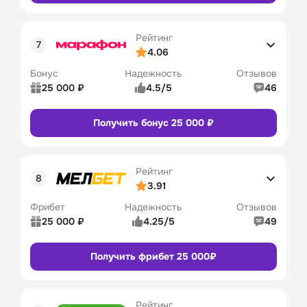
Коэффициенты
4/5
10
Линия в прематче
4/5
Рейтинг
Сайт
Приложение
Линия в лайве
4/5
4.06
Удобство платежей
4/5
Бонус
Надежность
Отзывов
Служба поддержки
4/5
25 000 ₽
4.5/5
46
Бонусы и акции
5/5
Рейтинг 
5/5
Получить бонус 25 000 ₽
пользователей
Бонусы
17
Коэффициенты
4/5
Сайт
Приложение
Линия в прематче
4/5
Рейтинг
Линия в лайве
4/5
3.91
Удобство платежей
4/5
Фрибет
Надежность
Отзывов
Служба поддержки
4/5
25 000 ₽
4.25/5
49
Бонусы и акции
4/5
Рейтинг 
5/5
Получить фрибет 25 000₽
пользователей
Промокод
Бонусы
Коэффициенты
4/5
15
Линия в прематче
4/5
Рейтинг